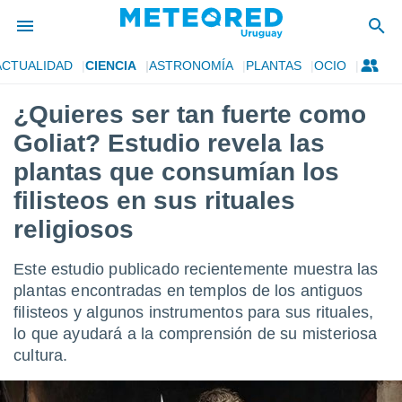
ACTUALIDAD
CIENCIA
ASTRONOMÍA
PLANTAS
OCIO
privacidad
¿Quieres ser tan fuerte como
o de
om.uy
Goliat? Estudio revela las
com.uy) ha
ado por
plantas que consumían los
es para
filisteos en sus rituales
ue la
 que se
religiosos
e calidad.
eder a este
ediante las
Este estudio publicado recientemente muestra las
opciones:
plantas encontradas en templos de los antiguos
filisteos y algunos instrumentos para sus rituales,
ookies y
e forma
lo que ayudará a la comprensión de su misteriosa
cultura.
d digital
ada, basada