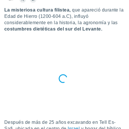
ublicidad y
La misteriosa cultura filistea,
que apareció durante la
do en
Edad de Hierro (1200-604 a.C), influyó
 mismo.
considerablemente en la historia, la agronomía y las
sultar más
costumbres dietéticas del sur del Levante.
 en nuestra
 Cookies
y
ualquier
ento
 botón
ación de
kies
 disponible
e nuestra
.
IVAMENTE,
as
 a cookies
Después de más de 25 años excavando en Tell Es-
 no aceptar
Safi, ubicada en el centro de
Israel
y hogar del bíblico