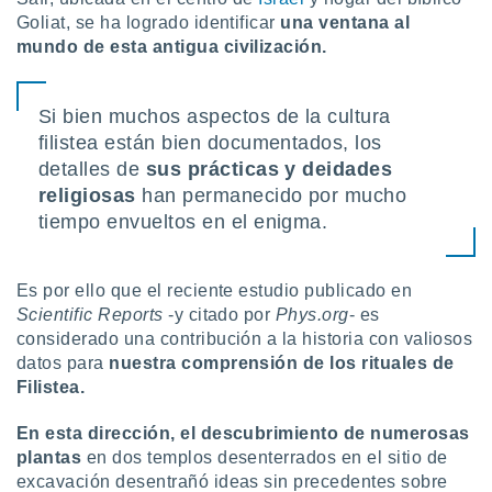
ón de
Goliat, se ha logrado identificar
una ventana al
uedes
mundo de esta antigua civilización.
uestro sitio
ed.com.uy.
o, te
 de que
Si bien muchos aspectos de la cultura
talarán
filistea están bien documentados, los
e sean
detalles de
sus prácticas y deidades
para
religiosas
han permanecido por mucho
a
por el sitio
tiempo envueltos en el enigma.
o se
cookies para
Es por ello que el reciente estudio publicado en
nto ni para
Scientific Reports
-y citado por
Phys.org
- es
licidad o
considerado una contribución a la historia con valiosos
ado, aunque
datos para
nuestra comprensión de los rituales de
sualizar
Filistea.
general no
ada. Puedes
En esta dirección, el descubrimiento de numerosas
 instalación
plantas
en dos templos desenterrados en el sitio de
y acceder a
excavación desentrañó ideas sin precedentes sobre
io web a