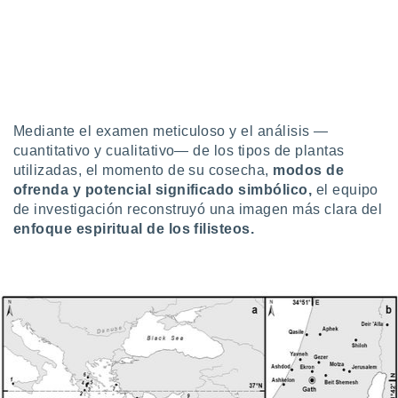
retirar su
ento u
 de datos
er momento
ic en
o en
Mediante el examen meticuloso y el análisis —
 Cookies
en
cuantitativo y cualitativo— de los tipos de plantas
eb.
utilizadas, el momento de su cosecha,
modos de
ofrenda y potencial significado simbólico,
el equipo
y
de investigación reconstruyó una imagen más clara del
socios
enfoque espiritual de los filisteos.
el
to de
la
 en un
 y/o acceder
 de datos
ara
 anuncios