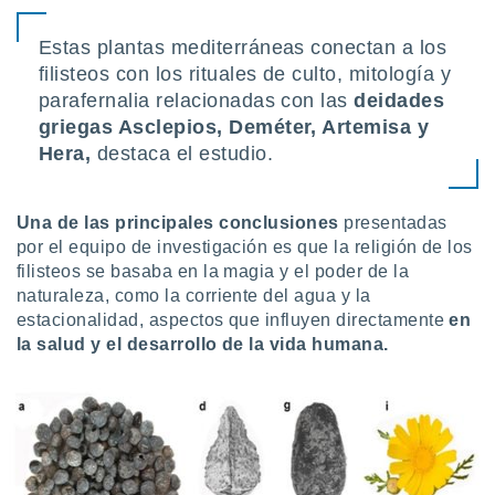
ados con el
 seleccionar
o.
Estas plantas mediterráneas conectan a los
filisteos con los rituales de culto, mitología y
calización
parafernalia relacionadas con las
deidades
precisa e
ión mediante
griegas Asclepios, Deméter, Artemisa y
Hera,
destaca el estudio.
, publicidad
dos,
Una de las principales conclusiones
presentadas
 publicidad
,
por el equipo de investigación es que la religión de los
ón de
filisteos se basaba en la magia y el poder de la
 desarrollo
naturaleza, como la corriente del agua y la
s.
estacionalidad, aspectos que influyen directamente
en
la salud y el desarrollo de la vida humana.
tros 1199
ios