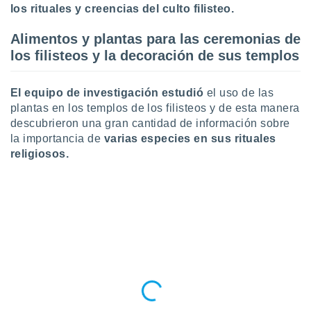
los rituales y creencias del culto filisteo.
ste abono
 botón
.
Alimentos y plantas para las ceremonias de
los filisteos y la decoración de sus templos
nto,
El equipo de investigación estudió
el uso de las
cios
plantas en los templos de los filisteos y de esta manera
kies,
descubrieron una gran cantidad de información sobre
ores únicos
as similares
la importancia de
varias especies en sus rituales
nar,
religiosos.
rocesar
onales como
 este sitio
recciones IP
ficadores de
 posible
s
 traten tus
nales en
 interés
go a lo que
nerte. Para