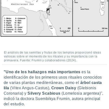
ar perfiles
idad
a, utilizar
a
 la
da, crear un
personalizar
o, uso de
a la
e contenido
El análisis de las semillas y frutas de los templos proporcionó ideas
do, medir el
valiosas sobre el momento de los rituales y su importancia con la
 de la
primavera. Fuente: Frumin y colaboradores (2024).
medir el
 del
"Uno de los hallazgos más importantes
es la
 comprender
 través de
identificación de los primeros usos rituales conocidos
s o a través
de varias plantas mediterráneas, como el
árbol casta
nación de
lila
(Vitex Angus-Castus),
Crown Daisy
(Glebionis
edentes de
Coronaria) y
Silvery Scabious
(Lomelosia argentea)",
fuentes,
indicó la doctora Suembikya Frumin, autora principal
y mejora de
del estudio.
os, uso de