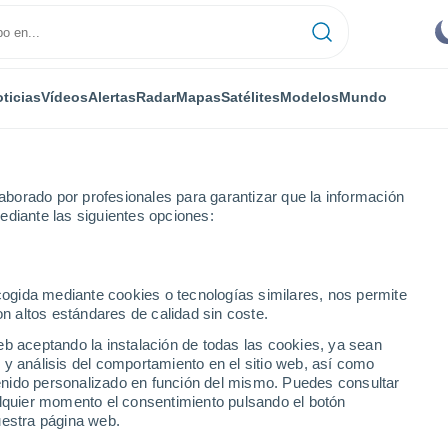
ticias
Vídeos
Alertas
Radar
Mapas
Satélites
Modelos
Mundo
NTAS
OCIO
borado por profesionales para garantizar que la información
ediante las siguientes opciones:
ecogida mediante cookies o tecnologías similares, nos permite
on altos estándares de calidad sin coste.
omnio podría proteger el cerebro del Alzheimer, según un nuevo estudi
eb aceptando la instalación de todas las cookies, ya sean
 y análisis del comportamiento en el sitio web, así como
ntenido personalizado en función del mismo. Puedes consultar
insomnio podría proteger
alquier momento el consentimiento pulsando el botón
uestra página web.
mer, según un nuevo