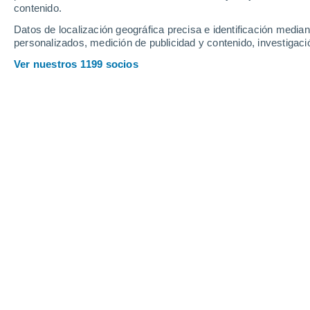
contenido.
Datos de localización geográfica precisa e identificación mediant
personalizados, medición de publicidad y contenido, investigació
Ver nuestros 1199 socios
El Alzheimer es una enfermedad neurodegenerativa que a
afecta principalmente a las personas mayores.
Flávia Rosso
30/06/2025
Meteored Brasil
El Alzheimer es una enfermedad neuro
dificultad para recordar información r
de la capacidad para realizar tareas
mayores, pero también puede present
esto es poco frecuente).