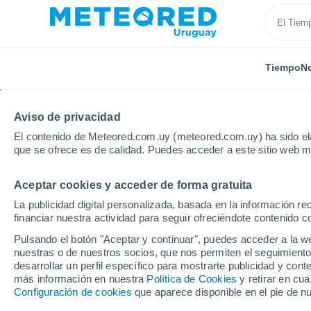
Tiempo
No
TODAS
ACTUALIDAD
CIENCIA
ASTRONOMÍA
PLA
Aviso de privacidad
El contenido de Meteored.com.uy (meteored.com.uy) ha sido ela
que se ofrece es de calidad. Puedes acceder a este sitio web m
Aceptar cookies y acceder de forma gratuita
La publicidad digital personalizada, basada en la información r
financiar nuestra actividad para seguir ofreciéndote contenido c
Inicio
Noticias
Ciencia
Un fármaco contra el ins
Pulsando el botón "Aceptar y continuar", puedes acceder a la w
nuestras o de nuestros socios, que nos permiten el seguimiento
desarrollar un perfil específico para mostrarte publicidad y co
Un fármaco contra el 
más información en nuestra
Política de Cookies
y retirar en cu
Configuración de cookies
que aparece disponible en el pie de n
el cerebro del Alzhei