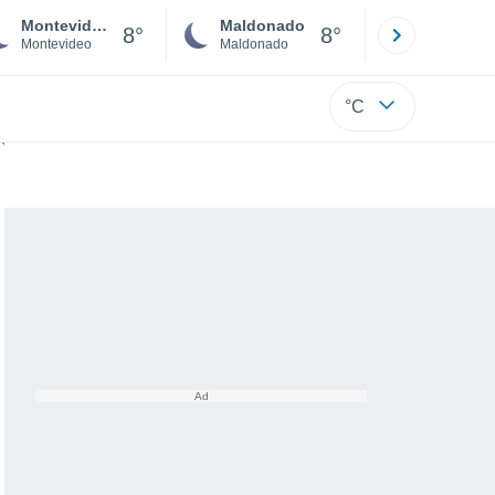
Montevideo
Maldonado
Paysandú
8°
8°
Montevideo
Maldonado
Paysandú
°C
o