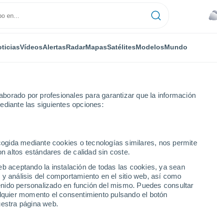
ticias
Vídeos
Alertas
Radar
Mapas
Satélites
Modelos
Mundo
NTAS
OCIO
borado por profesionales para garantizar que la información
ediante las siguientes opciones:
ecogida mediante cookies o tecnologías similares, nos permite
on altos estándares de calidad sin coste.
l verano y hundió al mundo en el frío: 1816, cuando cambió el clima 
eb aceptando la instalación de todas las cookies, ya sean
 y análisis del comportamiento en el sitio web, así como
ntenido personalizado en función del mismo. Puedes consultar
ó el verano y hundió al
alquier momento el consentimiento pulsando el botón
uestra página web.
, cuando cambió el clima