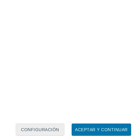
 isla Sumbawe, Indonesia.
 con una fuerza capaz de borrar parte de su
mbora protagonizó la erupción más
 10,000 años
. Una que no solo devastó la
ertes inmediatas, sino que terminó
a persistente. Pero, ¿cómo?
CONFIGURACIÓN
ACEPTAR Y CONTINUAR