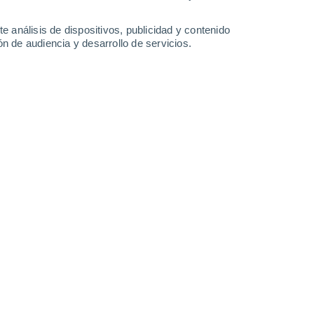
e análisis de dispositivos, publicidad y contenido
n de audiencia y desarrollo de servicios.
 años, el Tambora "apagó" el Sol.
4/12/2025 11:03
10 min
s de Suiza despertaban con una sensación
calaba hasta los huesos.
El calendario
 los campos seguían empapados,
 simplemente, se negó a salir en un verano