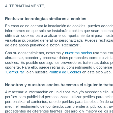
del planeta
ALTERNATIVAMENTE,
No todos los fuegos calientan, y en 18
Rechazar tecnologías similares a cookies
enfrió el planeta y desencadenó helad
En caso de no aceptar la instalación de cookies, puedes accede
informamos de que solo se instalarán cookies que sean necesari
del hemisferio norte.
utilizarán cookies para analizar el comportamiento ni para most
visualizar publicidad general no personalizada. Puedes rechazar
de este abono pulsando el botón "Rechazar".
Con su consentimiento, nosotros y
nuestros socios
usamos cooki
almacenar, acceder y procesar datos personales como su visita e
cookies. Es posible que algunos proveedores traten tus datos pe
oponerte. Para ello, puede retirar su consentimiento u oponerse
"Configurar"
o en nuestra
Política de Cookies
en este sitio web.
Nosotros y nuestros socios hacemos el siguiente trata
Almacenar la información en un dispositivo y/o acceder a ella, 
perfiles para publicidad personalizada, utilizar perfiles para sele
personalizar el contenido, uso de perfiles para la selección de c
medir el rendimiento del contenido, comprender al público a tra
procedentes de diferentes fuentes, desarrollo y mejora de los se