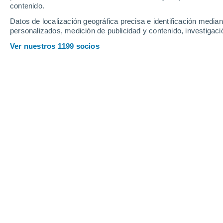
contenido.
Datos de localización geográfica precisa e identificación mediant
personalizados, medición de publicidad y contenido, investigació
Ver nuestros 1199 socios
Hoy regala atardeceres de postal… pero hace más de 215
Liset Vázquez Proveyer
0
Meteored México
Era junio de 1816, y los habitante
inquietante. Hacía frío, un frío que 
anunciaba el inicio del verano, pero
amarillentos, improductivos. Y el Sol,
que nunca fue.