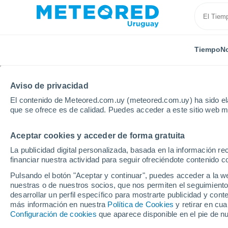
Tiempo
No
TODAS
ACTUALIDAD
CIENCIA
ASTRONOMÍA
PLA
Aviso de privacidad
El contenido de Meteored.com.uy (meteored.com.uy) ha sido ela
que se ofrece es de calidad. Puedes acceder a este sitio web m
Aceptar cookies y acceder de forma gratuita
La publicidad digital personalizada, basada en la información r
financiar nuestra actividad para seguir ofreciéndote contenido c
Inicio
Noticias
Ciencia
Una megaerupción borró e
Pulsando el botón "Aceptar y continuar", puedes acceder a la w
nuestras o de nuestros socios, que nos permiten el seguimiento
desarrollar un perfil específico para mostrarte publicidad y co
Una megaerupción borr
más información en nuestra
Política de Cookies
y retirar en cu
Configuración de cookies
que aparece disponible en el pie de n
mundo en el frío: 1816