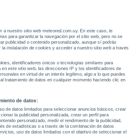
16 el verano no llegó. Un evento histórico
as, lluvias anómalas y caos en buena parte
r a nuestro sitio web meteored.com.uy. En este caso, te
as para garantizar la navegación por el sitio web, pero no se
rar publicidad o contenido personalizado, aunque sí podrás
 la instalación de cookies y acceder a nuestro sitio web a través
es, identificadores únicos o tecnologías similares para
n este sitio web, las direcciones IP y los identificadores de
rsonales en virtud de un interés legítimo, algo a lo que puedes
 al tratamiento de datos en cualquier momento haciendo clic en
miento de datos:
uso de datos limitados para seleccionar anuncios básicos, crear
ccionar la publicidad personalizada, crear un perfil para
ontenido personalizado, medir el rendimiento de la publicidad,
vés de estadísticas o a través de la combinación de datos
rvicios, uso de datos limitados con el objetivo de seleccionar el