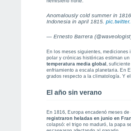
hemisferio norte.
Anomalously cold summer in 1816 
Indonesia in april 1815.
pic.twitt
— Ernesto Barrera (@waveologis
En los meses siguientes, mediciones in
polar y crónicas históricas estiman un
temperatura media global
, suficien
enfriamiento a escala planetaria. En 
grados respecto a la climatología. Y e
El año sin verano
En 1816, Europa encadenó meses de ci
registraron heladas en junio en Fra
colapsó: el trigo no maduró, la papa 
escasearon afectando al ganado.