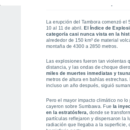
Un cielo en tonos sepia "
La erupción del Tambora comenzó el 5 
10 al 11 de abril.
El Índice de Explos
categoría casi nunca vista en la hist
alrededor de 150 km³ de material volcán
montaña de 4300 a 2850 metros.
Las explosiones fueron tan violentas
distancia, y las ondas de choque diero
miles de muertes inmediatas y tsu
metros de altura en bahías estrechas.
incluso un año después, siguió suman
Pero el mayor impacto climático no lo
cayeron sobre Sumbawa. Fue
l
a inye
en la estratósfera,
donde se transform
partículas reflejaron y dispersaron la 
radiación que llegaba a la superficie,