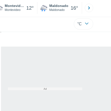
Montevideo
Maldonado
Paysandú
12°
16°
Montevideo
Maldonado
Paysandú
°C
del planeta