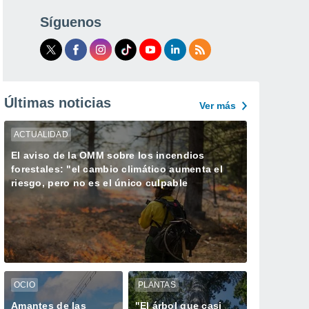
Síguenos
Últimas noticias
Ver más
ACTUALIDAD
El aviso de la OMM sobre los incendios
forestales: "el cambio climático aumenta el
riesgo, pero no es el único culpable
OCIO
PLANTAS
Amantes de las
"El árbol que casi