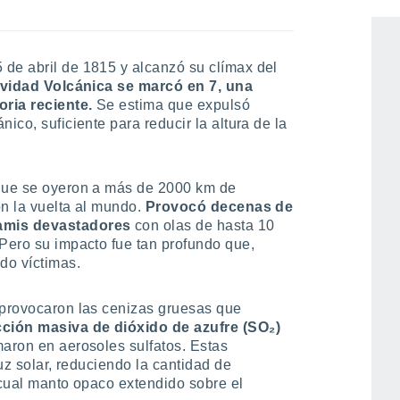
volcán"
de abril de 1815 y alcanzó su clímax del
ividad Volcánica se marcó en 7, una
oria reciente.
Se estima que expulsó
ico, suficiente para reducir la altura de la
 que se oyeron a más de 2000 km de
n la vuelta al mundo.
Provocó decenas de
namis devastadores
con olas de hasta 10
 Pero su impacto fue tan profundo que,
do víctimas.
 provocaron las cenizas gruesas que
cción masiva de dióxido de azufre (SO₂)
aron en aerosoles sulfatos. Estas
luz solar, reduciendo la cantidad de
 cual manto opaco extendido sobre el