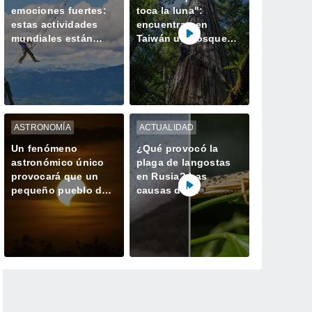
emociones fuertes:
toca la luna":
estas actividades
encuentran en
mundiales están
Taiwán un bosque
hechas para ustedes
perdido con el
ejemplar más alto de
Asia
ASTRONOMÍA
ACTUALIDAD
Un fenómeno
¿Qué provocó la
astronómico único
plaga de langostas
provocará que un
en Rusia? Las
pequeño pueblo de
causas del
España tenga dos
gigantesco enjambre
atardeceres el mismo
que invadió
día
Daguestán