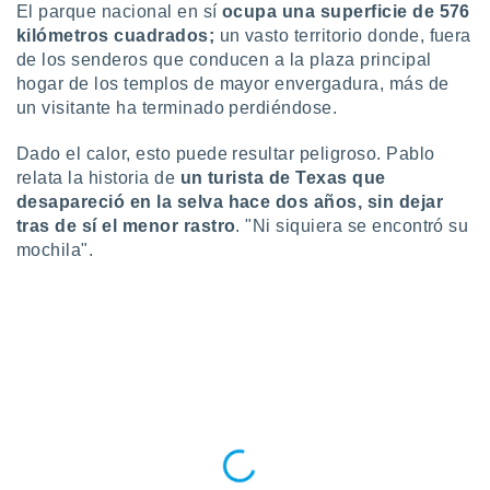
El parque nacional en sí
ocupa una superficie de 576
ar perfiles
idad
kilómetros cuadrados;
un vasto territorio donde, fuera
a, utilizar
de los senderos que conducen a la plaza principal
a
hogar de los templos de mayor envergadura, más de
 la
un visitante ha terminado perdiéndose.
da, crear un
Dado el calor, esto puede resultar peligroso. Pablo
personalizar
relata la historia de
un turista de Texas que
o, uso de
a la
desapareció en la selva hace dos años, sin dejar
e contenido
tras de sí el menor rastro
. "Ni siquiera se encontró su
do, medir el
mochila".
 de la
medir el
 del
 comprender
 través de
s o a través
nación de
edentes de
fuentes,
y mejora de
os, uso de