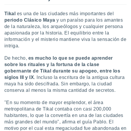
ón de
uedes
uestro sitio
Tikal
es una de las ciudades más importantes del
ed.com.uy.
periodo Clásico Maya
y un paraíso para los amantes
o, te
de la naturaleza, los arqueólogos y cualquier persona
 de que
apasionada por la historia. El equilibrio entre la
talarán
información y el misterio mantiene viva la sensación de
e sean
intriga.
para
a
por el sitio
De hecho,
es mucho lo que se puede aprender
o se
sobre los rituales y la fortuna de la clase
cookies para
gobernante de Tikal durante su apogeo, entre los
siglos III y IX
. Incluso la escritura de la antigua cultura
nto ni para
maya ha sido descifrada. Sin embargo, la ciudad
licidad o
conserva al menos la misma cantidad de secretos.
ado, aunque
sualizar
"En su momento de mayor esplendor, el área
general no
metropolitana de Tikal contaba con casi 200,000
ada. Puedes
habitantes, lo que la convertía en una de las ciudades
 instalación
más grandes del mundo", afirma el guía Pablo. El
y acceder a
motivo por el cual esta megaciudad fue abandonada en
io web a