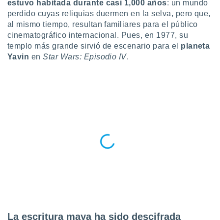
estuvo habitada durante casi 1,000 años
: un mundo
ublicidad y
perdido cuyas reliquias duermen en la selva, pero que,
do en
al mismo tiempo, resultan familiares para el público
 mismo.
cinematográfico internacional. Pues, en 1977, su
sultar más
templo más grande sirvió de escenario para el
planeta
 en nuestra
Yavin
en
Star Wars: Episodio IV
.
 Cookies
y
ualquier
ento
 botón
ación de
kies
 disponible
e nuestra
.
IVAMENTE,
as
 a cookies
 no aceptar
La escritura maya ha sido descifrada