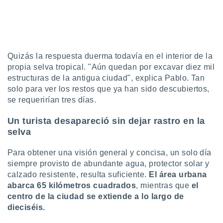
retirar su
ento u
 de datos
er momento
ic en
Quizás la respuesta duerma todavía en el interior de la
o en
propia selva tropical. "Aún quedan por excavar diez mil
estructuras de la antigua ciudad", explica Pablo. Tan
 Cookies
en
solo para ver los restos que ya han sido descubiertos,
eb.
se requerirían tres días.
y
Un turista desapareció sin dejar rastro en la
socios
el
selva
to de
Para obtener una visión general y concisa, un solo día
siempre provisto de abundante agua, protector solar y
la
calzado resistente, resulta suficiente.
El área urbana
 en un
abarca 65 kilómetros cuadrados
, mientras que
el
 y/o acceder
centro de la ciudad se extiende a lo largo de
 de datos
dieciséis.
ara
 anuncios