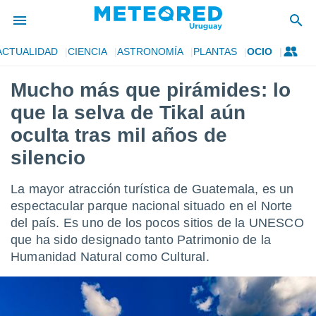
ACTUALIDAD
CIENCIA
ASTRONOMÍA
PLANTAS
OCIO
privacidad
Mucho más que pirámides: lo
o de
om.uy
que la selva de Tikal aún
com.uy) ha
ado por
oculta tras mil años de
es para
silencio
ue la
 que se
e calidad.
La mayor atracción turística de Guatemala, es un
eder a este
espectacular parque nacional situado en el Norte
ediante las
opciones:
del país. Es uno de los pocos sitios de la UNESCO
que ha sido designado tanto Patrimonio de la
ookies y
Humanidad Natural como Cultural.
e forma
d digital
ada, basada