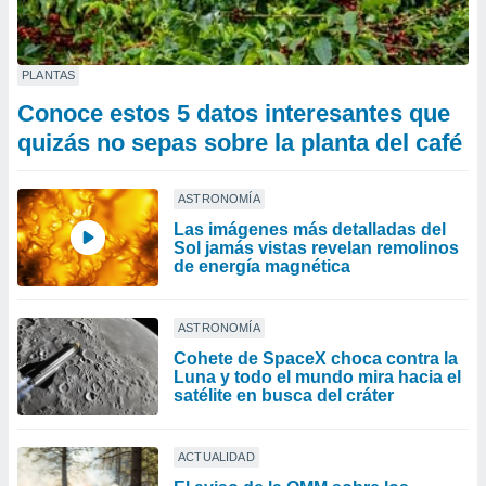
PLANTAS
Conoce estos 5 datos interesantes que
quizás no sepas sobre la planta del café
ASTRONOMÍA
Las imágenes más detalladas del
Sol jamás vistas revelan remolinos
de energía magnética
ASTRONOMÍA
Cohete de SpaceX choca contra la
Luna y todo el mundo mira hacia el
satélite en busca del cráter
ACTUALIDAD