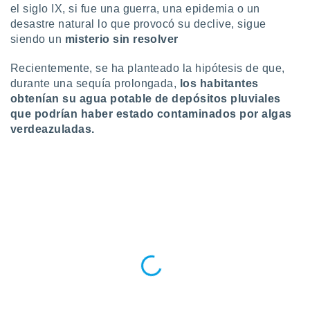
el siglo IX, si fue una guerra, una epidemia o un
ste abono
 botón
desastre natural lo que provocó su declive, sigue
.
siendo un
misterio sin resolver
Recientemente, se ha planteado la hipótesis de que,
nto,
durante una sequía prolongada,
los habitantes
cios
obtenían su agua potable de depósitos pluviales
kies,
que podrían haber estado contaminados por algas
ores únicos
verdeazuladas.
as similares
nar,
rocesar
onales como
 este sitio
recciones IP
ficadores de
 posible
s
 traten tus
nales en
 interés
go a lo que
nerte. Para