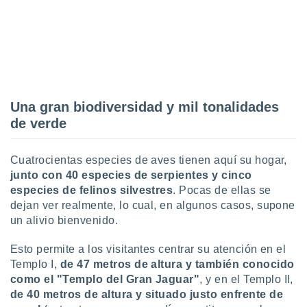
ados con el
 seleccionar
o.
calización
precisa e
ión mediante
, publicidad
Una gran biodiversidad y mil tonalidades
de verde
dos,
 publicidad
,
Cuatrocientas especies de aves tienen aquí su hogar,
ón de
junto con 40 especies de serpientes y cinco
 desarrollo
especies de felinos silvestres
. Pocas de ellas se
s.
dejan ver realmente, lo cual, en algunos casos, supone
tros 1199
un alivio bienvenido.
ios
Esto permite a los visitantes centrar su atención en el
Templo I,
de 47 metros de altura y también conocido
como el "Templo del Gran Jaguar"
, y en el Templo II,
de 40 metros de altura y situado justo enfrente de