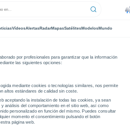
ticias
Vídeos
Alertas
Radar
Mapas
Satélites
Modelos
Mundo
NTAS
OCIO
borado por profesionales para garantizar que la información
ediante las siguientes opciones:
ecogida mediante cookies o tecnologías similares, nos permite
on altos estándares de calidad sin coste.
a sola planta: descubre al fascinante Caladium
eb aceptando la instalación de todas las cookies, ya sean
 y análisis del comportamiento en el sitio web, así como
ntenido personalizado en función del mismo. Puedes consultar
 una sola planta:
alquier momento el consentimiento pulsando el botón
uestra página web.
e Caladium