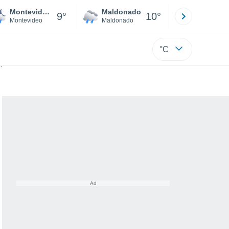
Montevideo
Maldonado
Paysandú
9°
10°
Montevideo
Maldonado
Paysandú
°C