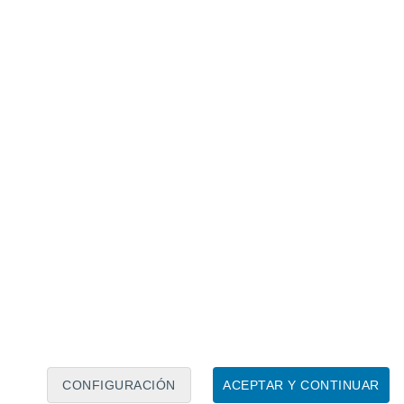
as del Caladium; lo ideal es luz filtrada.
CONFIGURACIÓN
ACEPTAR Y CONTINUAR
erca de una
ventana orientada al este o al