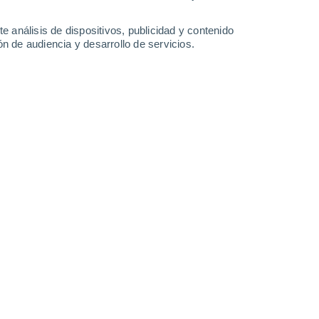
e análisis de dispositivos, publicidad y contenido
n de audiencia y desarrollo de servicios.
ornamentales más llamativas del mundo.
/2025 20:11
6 min
ue parecen desafiar la imaginación. Sus
tran combinaciones de colores que van
o intenso, pasando por verdes y delicados
laman la “planta de las acuarelas”, pues
irrepetible.
de Sudamérica, especialmente Brasil y la