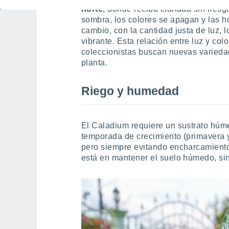
norte
, donde reciba claridad sin rie
sombra, los colores se apagan y las 
cambio, con la cantidad justa de luz, l
vibrante. Esta relación entre luz y col
coleccionistas buscan nuevas varieda
planta.
Riego y humedad
El Caladium requiere un sustrato húme
temporada de crecimiento (primavera y
pero siempre evitando encharcamientos
está en mantener el suelo húmedo, sin