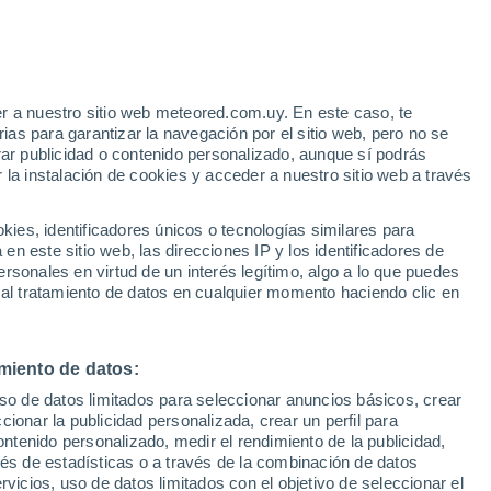
el Caladium sorprende con hojas que
esconden secretos que todo amante de las
r a nuestro sitio web meteored.com.uy. En este caso, te
as para garantizar la navegación por el sitio web, pero no se
rar publicidad o contenido personalizado, aunque sí podrás
 la instalación de cookies y acceder a nuestro sitio web a través
es, identificadores únicos o tecnologías similares para
n este sitio web, las direcciones IP y los identificadores de
rsonales en virtud de un interés legítimo, algo a lo que puedes
 al tratamiento de datos en cualquier momento haciendo clic en
miento de datos:
uso de datos limitados para seleccionar anuncios básicos, crear
ccionar la publicidad personalizada, crear un perfil para
ontenido personalizado, medir el rendimiento de la publicidad,
vés de estadísticas o a través de la combinación de datos
rvicios, uso de datos limitados con el objetivo de seleccionar el