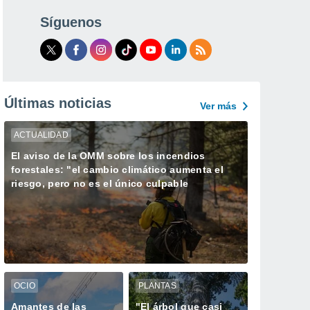
Síguenos
Últimas noticias
Ver más
ACTUALIDAD
El aviso de la OMM sobre los incendios
forestales: "el cambio climático aumenta el
riesgo, pero no es el único culpable
OCIO
PLANTAS
Amantes de las
"El árbol que casi