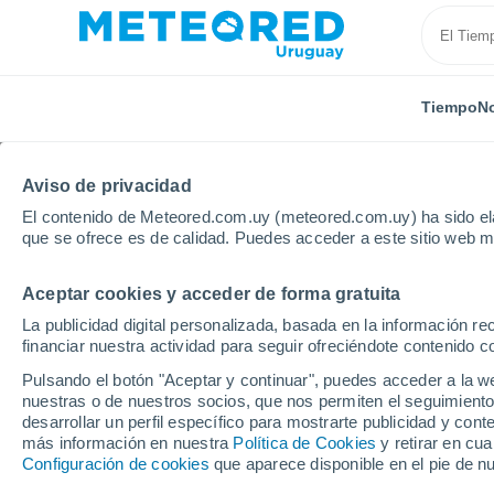
Tiempo
No
TODAS
ACTUALIDAD
CIENCIA
ASTRONOMÍA
PLA
Aviso de privacidad
El contenido de Meteored.com.uy (meteored.com.uy) ha sido ela
que se ofrece es de calidad. Puedes acceder a este sitio web m
Aceptar cookies y acceder de forma gratuita
La publicidad digital personalizada, basada en la información r
financiar nuestra actividad para seguir ofreciéndote contenido c
Inicio
Noticias
Plantas
Colores imposibles en un
Pulsando el botón "Aceptar y continuar", puedes acceder a la w
nuestras o de nuestros socios, que nos permiten el seguimiento
desarrollar un perfil específico para mostrarte publicidad y co
Colores imposibles en
más información en nuestra
Política de Cookies
y retirar en cu
Configuración de cookies
que aparece disponible en el pie de n
descubre al fascinant