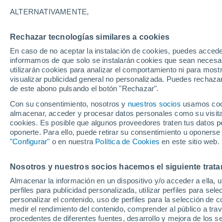
ALTERNATIVAMENTE,
Entre lo ornamental y lo enigmático, 
parecen obras de arte. Sus cuidados 
Rechazar tecnologías similares a cookies
plantas debería conocer.
En caso de no aceptar la instalación de cookies, puedes accede
informamos de que solo se instalarán cookies que sean necesari
utilizarán cookies para analizar el comportamiento ni para most
visualizar publicidad general no personalizada. Puedes rechazar
de este abono pulsando el botón "Rechazar".
Con su consentimiento, nosotros y
nuestros socios
usamos cooki
almacenar, acceder y procesar datos personales como su visita e
cookies. Es posible que algunos proveedores traten tus datos pe
oponerte. Para ello, puede retirar su consentimiento u oponerse
"Configurar"
o en nuestra
Política de Cookies
en este sitio web.
Nosotros y nuestros socios hacemos el siguiente trata
Almacenar la información en un dispositivo y/o acceder a ella, 
perfiles para publicidad personalizada, utilizar perfiles para sele
personalizar el contenido, uso de perfiles para la selección de c
medir el rendimiento del contenido, comprender al público a tra
procedentes de diferentes fuentes, desarrollo y mejora de los se