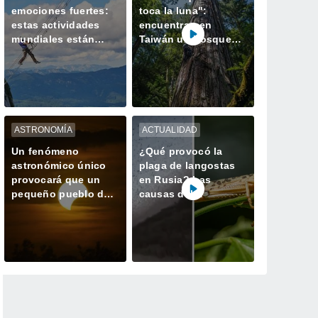
emociones fuertes:
toca la luna":
estas actividades
encuentran en
mundiales están
Taiwán un bosque
hechas para ustedes
perdido con el
ejemplar más alto de
Asia
ASTRONOMÍA
ACTUALIDAD
Un fenómeno
¿Qué provocó la
astronómico único
plaga de langostas
provocará que un
en Rusia? Las
pequeño pueblo de
causas del
España tenga dos
gigantesco enjambre
atardeceres el mismo
que invadió
día
Daguestán