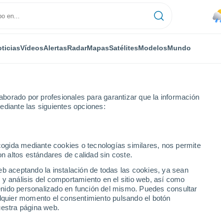
ticias
Vídeos
Alertas
Radar
Mapas
Satélites
Modelos
Mundo
NTAS
OCIO
borado por profesionales para garantizar que la información
ediante las siguientes opciones:
ecogida mediante cookies o tecnologías similares, nos permite
on altos estándares de calidad sin coste.
lbahaca: 10 reglas para mantenerla verde, frondosa y aromática hasta e
eb aceptando la instalación de todas las cookies, ya sean
 y análisis del comportamiento en el sitio web, así como
ntenido personalizado en función del mismo. Puedes consultar
 albahaca: 10 reglas
alquier momento el consentimiento pulsando el botón
uestra página web.
, frondosa y aromática