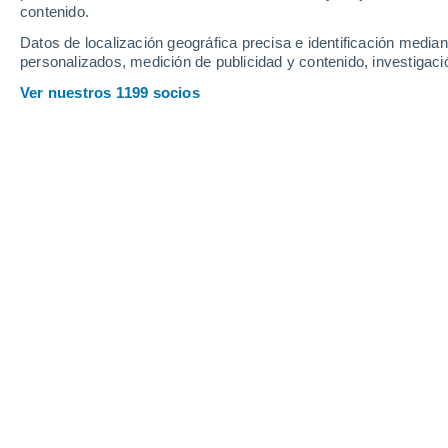
contenido.
Datos de localización geográfica precisa e identificación mediant
personalizados, medición de publicidad y contenido, investigació
Ver nuestros 1199 socios
Guía de cuidados de la albahaca: 10 reglas para mantener
Mattia Sansone
05/07/2026 17:
Meteored Italia
Pocas plantas evocan el verano tanto
sus hojas recién cortadas ha sido
esencial de la cocina mediterránea 
transformar sin esfuerzo un plato de 