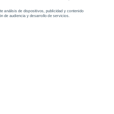
e análisis de dispositivos, publicidad y contenido
n de audiencia y desarrollo de servicios.
la verde, frondosa y aromática hasta el final del verano.
40
8 min
 como la albahaca.
El intenso aroma de
 durante mucho tiempo un elemento
apreciada en todo el mundo,
capaz de
pasta, una ensalada, una bruschetta o una