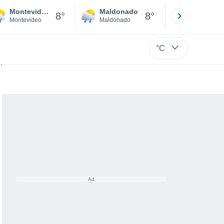
Montevideo
Maldonado
Paysandú
8°
8°
Montevideo
Maldonado
Paysandú
°C
l final del verano