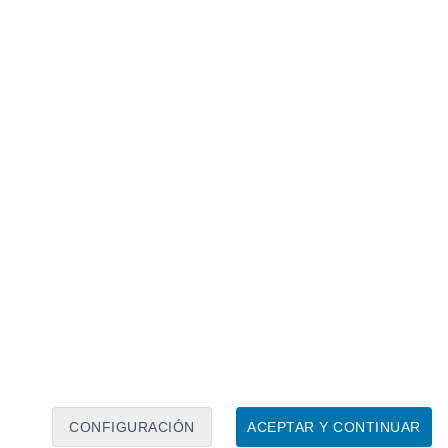
ato.
a una maceta más grande lo antes
pacio para desarrollarse y permitirá que la
CONFIGURACIÓN
ACEPTAR Y CONTINUAR