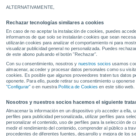
hasta el final del vera
ALTERNATIVAMENTE,
Con sus hojas tiernas y su aroma inco
Rechazar tecnologías similares a cookies
aromática de temporada imprescindibl
En caso de no aceptar la instalación de cookies, puedes accede
informamos de que solo se instalarán cookies que sean necesari
los consejos clave para lograr un cre
utilizarán cookies para analizar el comportamiento ni para most
abundante.
visualizar publicidad general no personalizada. Puedes rechazar
de este abono pulsando el botón "Rechazar".
Con su consentimiento, nosotros y
nuestros socios
usamos cooki
almacenar, acceder y procesar datos personales como su visita e
cookies. Es posible que algunos proveedores traten tus datos pe
oponerte. Para ello, puede retirar su consentimiento u oponerse
"Configurar"
o en nuestra
Política de Cookies
en este sitio web.
Nosotros y nuestros socios hacemos el siguiente trata
Almacenar la información en un dispositivo y/o acceder a ella, 
perfiles para publicidad personalizada, utilizar perfiles para sele
personalizar el contenido, uso de perfiles para la selección de c
medir el rendimiento del contenido, comprender al público a tra
procedentes de diferentes fuentes, desarrollo y mejora de los se