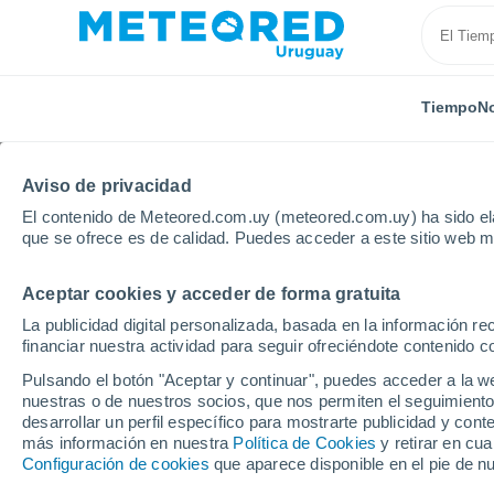
Tiempo
No
TODAS
ACTUALIDAD
CIENCIA
ASTRONOMÍA
PLA
Aviso de privacidad
El contenido de Meteored.com.uy (meteored.com.uy) ha sido ela
que se ofrece es de calidad. Puedes acceder a este sitio web m
Aceptar cookies y acceder de forma gratuita
La publicidad digital personalizada, basada en la información r
financiar nuestra actividad para seguir ofreciéndote contenido c
Inicio
Noticias
Plantas
Guía de cuidados de la a
Pulsando el botón "Aceptar y continuar", puedes acceder a la w
nuestras o de nuestros socios, que nos permiten el seguimiento
desarrollar un perfil específico para mostrarte publicidad y co
Guía de cuidados de la
más información en nuestra
Política de Cookies
y retirar en cu
Configuración de cookies
que aparece disponible en el pie de n
para mantenerla verde