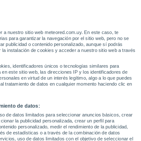
no
nfundible, la albahaca es una planta
e para un balcón en verano; aquí tienes
r a nuestro sitio web meteored.com.uy. En este caso, te
as para garantizar la navegación por el sitio web, pero no se
cimiento frondoso y una cosecha
rar publicidad o contenido personalizado, aunque sí podrás
 la instalación de cookies y acceder a nuestro sitio web a través
es, identificadores únicos o tecnologías similares para
n este sitio web, las direcciones IP y los identificadores de
rsonales en virtud de un interés legítimo, algo a lo que puedes
 al tratamiento de datos en cualquier momento haciendo clic en
miento de datos:
uso de datos limitados para seleccionar anuncios básicos, crear
ccionar la publicidad personalizada, crear un perfil para
ontenido personalizado, medir el rendimiento de la publicidad,
vés de estadísticas o a través de la combinación de datos
rvicios, uso de datos limitados con el objetivo de seleccionar el