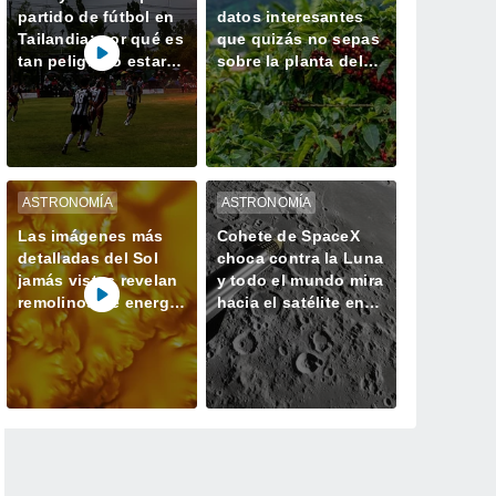
partido de fútbol en
datos interesantes
Tailandia: por qué es
que quizás no sepas
tan peligroso estar a
sobre la planta del
la intemperie durante
café
una tormenta
ASTRONOMÍA
ASTRONOMÍA
Las imágenes más
Cohete de SpaceX
detalladas del Sol
choca contra la Luna
jamás vistas revelan
y todo el mundo mira
remolinos de energía
hacia el satélite en
magnética
busca del cráter