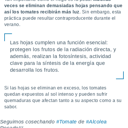
ar perfiles
veces se eliminan demasiadas hojas pensando que
idad
así los tomates recibirán más luz
. Sin embargo, esta
a, utilizar
práctica puede resultar contraproducente durante el
a
verano.
 la
da, crear un
personalizar
Las hojas cumplen una función esencial:
o, uso de
protegen los frutos de la radiación directa, y
a la
además, realizan la fotosíntesis, actividad
e contenido
clave para la síntesis de la energía que
do, medir el
 de la
desarrolla los frutos.
medir el
 del
 comprender
Si las hojas se eliminan en exceso, los tomates
 través de
quedan expuestos al sol intenso y pueden sufrir
s o a través
quemaduras que afectan tanto a su aspecto como a su
nación de
sabor.
edentes de
fuentes,
y mejora de
Seguimos cosechando
#Tomate
de
#Alcolea
os, uso de