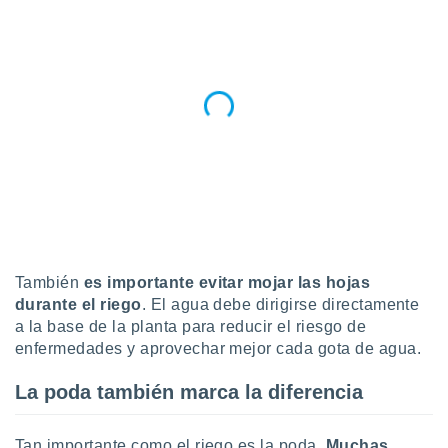
retirar su
ento u
 de datos
er momento
ic en
o en
 Cookies
en
eb.
y
socios
el
También
es importante evitar mojar las hojas
to de
durante el riego
. El agua debe dirigirse directamente
a la base de la planta para reducir el riesgo de
la
enfermedades y aprovechar mejor cada gota de agua.
 en un
 y/o acceder
La poda también marca la diferencia
 de datos
ara
 anuncios
Tan importante como el riego es la poda.
Muchas