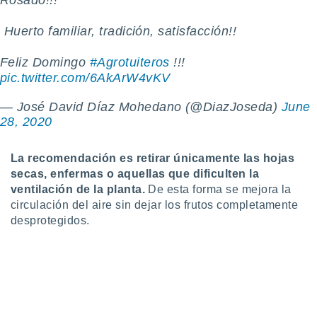
Rosado!!!
ados con el
 seleccionar
o.
️️ Huerto familiar, tradición, satisfacción!!
calización
Feliz Domingo
#Agrotuiteros
!!!
precisa e
pic.twitter.com/6AkArW4vKV
ión mediante
, publicidad
— José David Díaz Mohedano (@DiazJoseda)
June
28, 2020
dos,
 publicidad
,
La recomendación es retirar únicamente las hojas
ón de
secas, enfermas o aquellas que dificulten la
 desarrollo
ventilación de la planta.
De esta forma se mejora la
s.
circulación del aire sin dejar los frutos completamente
desprotegidos.
tros 1199
ios