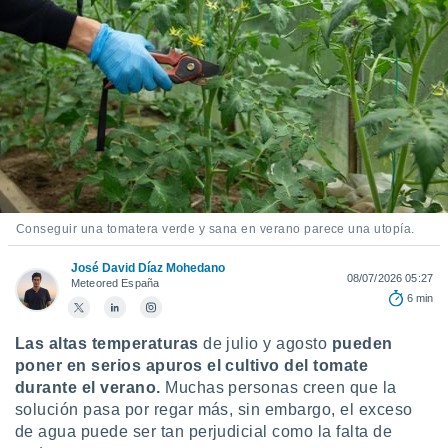
mación
ediante
ecnologías
nos permite
estra
ara seguir
e contenido
ACEPTAR
stándares
Y
sin coste.
CONTINUAR
 botón
continuar",
CONFIGURACIÓN
der a la
Conseguir una tomatera verde y sana en verano parece una utopía.
ndo la
 de todas
José David Díaz Mohedano
08/07/2026 05:27
, ya sean
Meteored España
6 min
de nuestros
 nos
Las altas temperaturas
de julio y agosto
pueden
 y análisis
poner en serios apuros el cultivo del tomate
tamiento en
durante el verano.
Muchas personas creen que la
b, así como
solución pasa por regar más, sin embargo, el exceso
un perfil
de agua puede ser tan perjudicial como la falta de
para