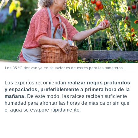
ste abono
 botón
.
nto,
cios
kies,
ores únicos
as similares
nar,
Los 35 ºC derivan ya en situaciones de estrés para las tomateras.
rocesar
onales como
Los expertos recomiendan
realizar riegos profundos
 este sitio
y espaciados, preferiblemente a primera hora de la
recciones IP
ficadores de
mañana.
De este modo, las raíces reciben suficiente
 posible
humedad para afrontar las horas de más calor sin que
s
el agua se evapore rápidamente.
 traten tus
nales en
 interés
go a lo que
nerte. Para