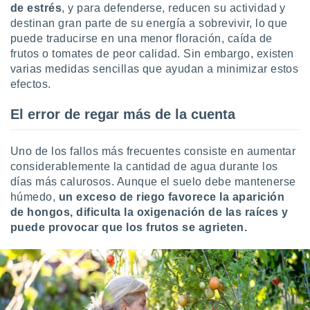
ón de
de estrés
, y para defenderse, reducen su actividad y
uedes
destinan gran parte de su energía a sobrevivir, lo que
uestro sitio
puede traducirse en una menor floración, caída de
ed.com.uy.
frutos o tomates de peor calidad. Sin embargo, existen
o, te
varias medidas sencillas que ayudan a minimizar estos
 de que
talarán
efectos.
e sean
para
El error de regar más de la cuenta
a
por el sitio
o se
Uno de los fallos más frecuentes consiste en aumentar
cookies para
considerablemente la cantidad de agua durante los
días más calurosos. Aunque el suelo debe mantenerse
nto ni para
húmedo,
un exceso de riego favorece la aparición
licidad o
de hongos, dificulta la oxigenación de las raíces y
puede provocar que los frutos se agrieten.
ado, aunque
sualizar
general no
ada. Puedes
 instalación
y acceder a
io web a