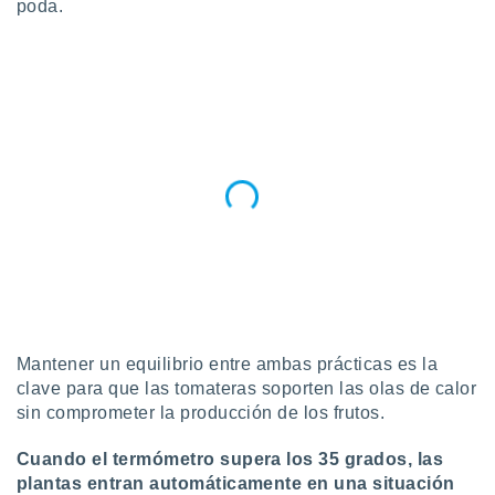
poda.
ublicidad y
do en
 mismo.
sultar más
 en nuestra
 Cookies
y
ualquier
ento
 botón
ación de
kies
 disponible
e nuestra
.
Mantener un equilibrio entre ambas prácticas es la
IVAMENTE,
clave para que las tomateras soporten las olas de calor
sin comprometer la producción de los frutos.
as
 a cookies
Cuando el termómetro supera los 35 grados, las
 no aceptar
plantas entran automáticamente en una situación