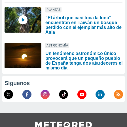
PLANTAS
"El árbol que casi toca la luna":
encuentran en Taiwán un bosque
perdido con el ejemplar más alto de
Asia
ASTRONOMÍA
Un fenómeno astronómico único
provocará que un pequeño pueblo
de España tenga dos atardeceres el
mismo día
Síguenos