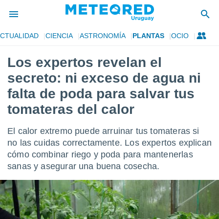
CTUALIDAD
CIENCIA
ASTRONOMÍA
PLANTAS
OCIO
privacidad
Los expertos revelan el
o de
om.uy
secreto: ni exceso de agua ni
com.uy) ha
ado por
falta de poda para salvar tus
es para
tomateras del calor
ue la
 que se
e calidad.
El calor extremo puede arruinar tus tomateras si
eder a este
no las cuidas correctamente. Los expertos explican
ediante las
opciones:
cómo combinar riego y poda para mantenerlas
sanas y asegurar una buena cosecha.
ookies y
e forma
d digital
ada, basada