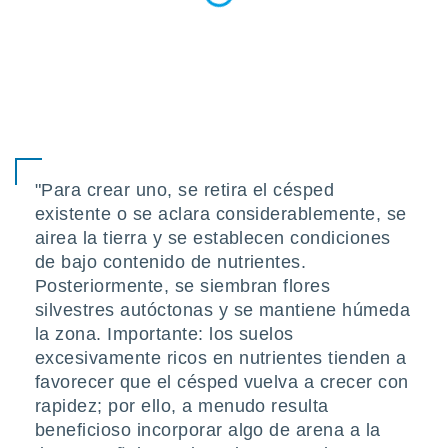
ados con el
 seleccionar
o.
calización
precisa e
ión mediante
, publicidad
dos,
"Para crear uno, se retira el césped
 publicidad
existente o se aclara considerablemente, se
,
airea la tierra y se establecen condiciones
ón de
de bajo contenido de nutrientes.
 desarrollo
s.
Posteriormente, se siembran flores
silvestres autóctonas y se mantiene húmeda
tros 1199
ios
la zona. Importante: los suelos
excesivamente ricos en nutrientes tienden a
favorecer que el césped vuelva a crecer con
rapidez; por ello, a menudo resulta
beneficioso incorporar algo de arena a la