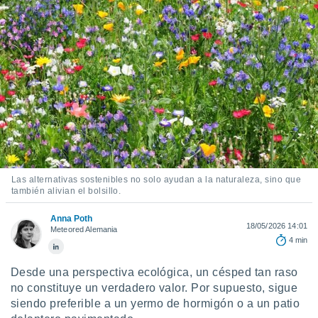
mación
ediante
ecnologías
nos permite
estra
ara seguir
e contenido
ACEPTAR
stándares
Y
sin coste.
CONTINUAR
 botón
continuar",
CONFIGURACIÓN
der a la
ndo la
Las alternativas sostenibles no solo ayudan a la naturaleza, sino que
 de todas
también alivian el bolsillo.
, ya sean
de nuestros
Anna Poth
18/05/2026 14:01
 nos
Meteored Alemania
4 min
 y análisis
tamiento en
Desde una perspectiva ecológica, un césped tan raso
b, así como
no constituye un verdadero valor. Por supuesto, sigue
un perfil
siendo preferible a un yermo de hormigón o a un patio
para