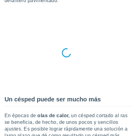
delantero pavimentado.
ublicidad y
do en
 mismo.
sultar más
 en nuestra
 Cookies
y
ualquier
ento
 botón
ación de
kies
 disponible
e nuestra
.
Un césped puede ser mucho más
IVAMENTE,
En épocas de
olas de calor,
un césped cortado al ras
as
se beneficia, de hecho, de unos pocos y sencillos
 a cookies
ajustes. Es posible lograr rápidamente una solución a
 no aceptar
largo plazo que dé como resultado un césped más