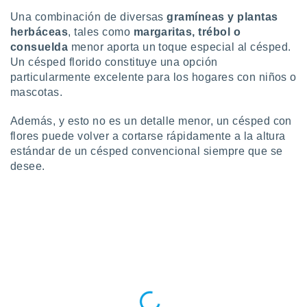
ar perfiles
Una combinación de diversas
gramíneas y plantas
idad
herbáceas
, tales como
margaritas, trébol o
a, utilizar
consuelda
menor aporta un toque especial al césped.
a
 la
Un césped florido constituye una opción
particularmente excelente para los hogares con niños o
da, crear un
mascotas.
personalizar
o, uso de
Además, y esto no es un detalle menor, un césped con
a la
flores puede volver a cortarse rápidamente a la altura
e contenido
estándar de un césped convencional siempre que se
do, medir el
 de la
desee.
medir el
 del
 comprender
 través de
s o a través
nación de
edentes de
fuentes,
y mejora de
os, uso de