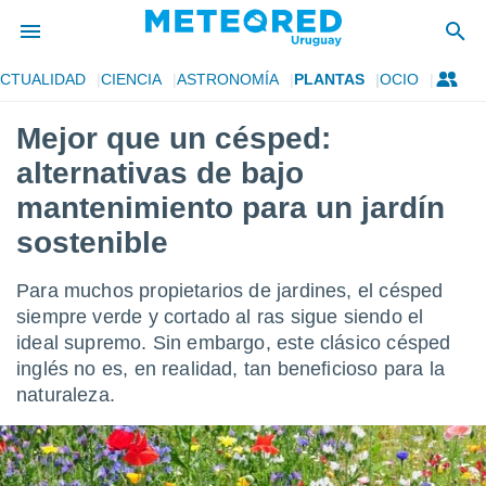
CTUALIDAD
CIENCIA
ASTRONOMÍA
PLANTAS
OCIO
privacidad
Mejor que un césped:
o de
om.uy
alternativas de bajo
com.uy) ha
ado por
mantenimiento para un jardín
es para
sostenible
ue la
 que se
e calidad.
Para muchos propietarios de jardines, el césped
eder a este
siempre verde y cortado al ras sigue siendo el
ediante las
opciones:
ideal supremo. Sin embargo, este clásico césped
inglés no es, en realidad, tan beneficioso para la
ookies y
naturaleza.
e forma
d digital
ada, basada