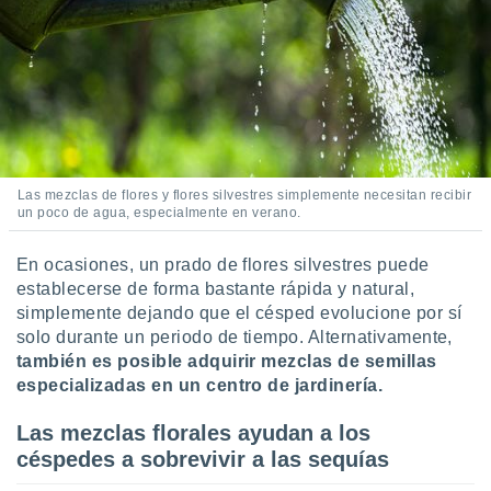
retirar su
ento u
 de datos
er momento
ic en
o en
 Cookies
en
Las mezclas de flores y flores silvestres simplemente necesitan recibir
eb.
un poco de agua, especialmente en verano.
y
En ocasiones, un prado de flores silvestres puede
socios
el
establecerse de forma bastante rápida y natural,
simplemente dejando que el césped evolucione por sí
to de
solo durante un periodo de tiempo. Alternativamente,
también es posible adquirir mezclas de semillas
la
especializadas en un centro de jardinería.
 en un
 y/o acceder
Las mezclas florales ayudan a los
 de datos
céspedes a sobrevivir a las sequías
ara
 anuncios