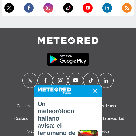
Un
Contacto
Sobre nosotros
FAQ
Términos de uso
meteorólogo
italiano
Cookies
Política de privacidad
Configuración de privacidad
avisa: el
© 2026 Meteored. Todos los derechos reservados
fenómeno de