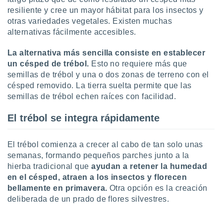
ón de
resiliente y cree un mayor hábitat para los insectos y
uedes
otras variedades vegetales. Existen muchas
uestro sitio
ed.com.uy.
alternativas fácilmente accesibles.
o, te
 de que
La alternativa más sencilla consiste en establecer
talarán
un césped de trébol.
Esto no requiere más que
e sean
semillas de trébol y una o dos zonas de terreno con el
para
césped removido. La tierra suelta permite que las
a
semillas de trébol echen raíces con facilidad.
por el sitio
o se
cookies para
El trébol se integra rápidamente
nto ni para
licidad o
El trébol comienza a crecer al cabo de tan solo unas
semanas, formando pequeños parches junto a la
ado, aunque
hierba tradicional que
ayudan a retener la humedad
sualizar
en el césped, atraen a los insectos y florecen
general no
bellamente en primavera.
Otra opción es la creación
ada. Puedes
deliberada de un prado de flores silvestres.
 instalación
y acceder a
io web a