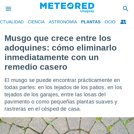
CTUALIDAD
CIENCIA
ASTRONOMÍA
PLANTAS
OCIO
privacidad
Musgo que crece entre los
o de
om.uy
adoquines: cómo eliminarlo
com.uy) ha
ado por
inmediatamente con un
es para
remedio casero
ue la
 que se
e calidad.
El musgo se puede encontrar prácticamente en
eder a este
todas partes: en los tejados de los patios, en los
ediante las
opciones:
tejados de los garajes, entre las losas del
pavimento o como pequeñas plantas suaves y
ookies y
rastreras en el césped de casa.
e forma
d digital
ada, basada