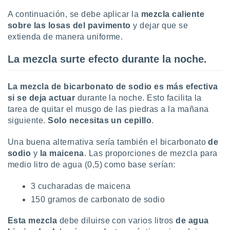
ar perfiles
A continuación, se debe aplicar la
mezcla caliente
idad
sobre las
losas del pavimento
y dejar que se
a, utilizar
a
extienda de manera uniforme.
 la
La mezcla surte efecto durante la noche.
da, crear un
personalizar
o, uso de
La mezcla de bicarbonato de sodio es más efectiva
a la
si se deja actuar
durante la noche. Esto facilita la
e contenido
tarea de quitar el musgo de las piedras a la mañana
do, medir el
siguiente.
Solo necesitas un
cepillo
.
 de la
medir el
Una buena alternativa sería también el bicarbonato
de
 del
 comprender
sodio
y
la maicena
. Las proporciones de mezcla para
 través de
medio litro de agua (0,5) como base serían:
s o a través
nación de
3 cucharadas de maicena
edentes de
150 gramos de carbonato de sodio
fuentes,
y mejora de
Esta mezcla
debe diluirse con varios litros
de agua
os, uso de