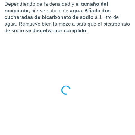
Dependiendo de la densidad y el
tamaño del
retirar su
ento u
recipiente
, hierve suficiente
agua. Añade
dos
cucharadas de bicarbonato de sodio
a 1 litro de
 de datos
agua. Remueve bien la mezcla para que el bicarbonato
er momento
de sodio
se disuelva por completo
.
ic en
o en
 Cookies
en
eb.
y
socios
el
to de
la
 en un
 y/o acceder
 de datos
ara
 anuncios