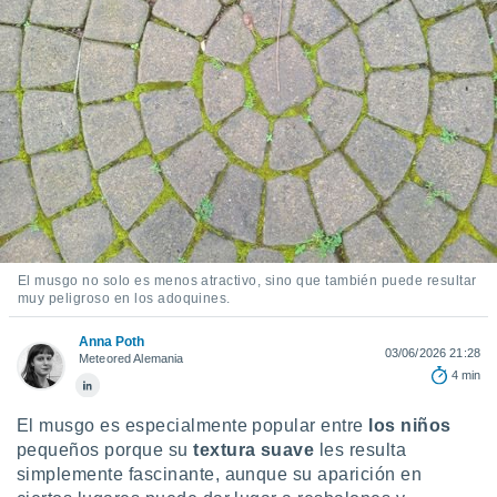
mación
ediante
ecnologías
nos permite
estra
ara seguir
e contenido
ACEPTAR
stándares
Y
sin coste.
CONTINUAR
 botón
continuar",
CONFIGURACIÓN
der a la
ndo la
El musgo no solo es menos atractivo, sino que también puede resultar
 de todas
muy peligroso en los adoquines.
, ya sean
de nuestros
Anna Poth
03/06/2026 21:28
 nos
Meteored Alemania
4 min
 y análisis
tamiento en
El musgo es especialmente popular entre
los niños
b, así como
pequeños porque su
textura suave
les resulta
un perfil
simplemente fascinante, aunque su aparición en
para