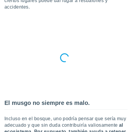
ciertos lugares puede dar lugar a resbalones y
ublicidad y
accidentes.
do en
 mismo.
sultar más
 en nuestra
 Cookies
y
ualquier
ento
 botón
ación de
kies
 disponible
e nuestra
.
IVAMENTE,
El musgo no siempre es malo.
as
Incluso en el bosque, uno podría pensar que sería muy
 a cookies
adecuado y que sin duda contribuiría valiosamente
al
 no aceptar
ecosistema. Por supuesto, también ayuda
a retener