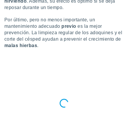
ados con el
hirviendo
. Además, su efecto es óptimo si se deja
 seleccionar
reposar durante un tiempo.
o.
Por último, pero no menos importante, un
calización
mantenimiento adecuado
previo
es la mejor
precisa e
ión mediante
prevención. La limpieza regular de los adoquines y el
corte del césped ayudan a prevenir el crecimiento de
, publicidad
malas hierbas
.
dos,
 publicidad
,
ón de
 desarrollo
s.
tros 1199
ios