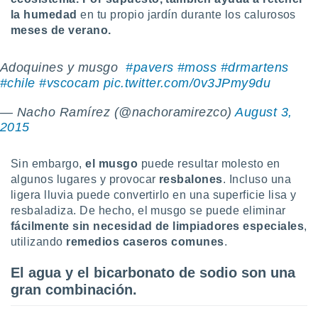
ón de
la humedad
en tu propio jardín durante los calurosos
uedes
meses de verano.
uestro sitio
ed.com.uy.
o, te
Adoquines y musgo ️
#pavers
#moss
#drmartens
 de que
#chile
#vscocam
pic.twitter.com/0v3JPmy9du
talarán
e sean
— Nacho Ramírez (@nachoramirezco)
August 3,
para
a
2015
por el sitio
o se
Sin embargo,
el musgo
puede resultar molesto en
cookies para
algunos lugares y provocar
resbalones
. Incluso una
nto ni para
ligera lluvia puede convertirlo en una superficie lisa y
licidad o
resbaladiza. De hecho, el musgo se puede eliminar
fácilmente
sin necesidad de limpiadores especiales
,
ado, aunque
utilizando
remedios caseros
comunes
.
sualizar
general no
El agua y el bicarbonato de sodio son una
ada. Puedes
 instalación
gran combinación.
y acceder a
io web a