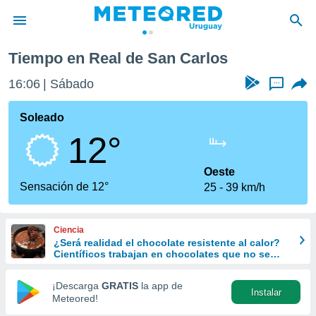
Tiempo en Real de San Carlos
privacidad
16:06
Sábado
...
o de
om.uy
com.uy) ha
Soleado
ado por
12°
es para
ue la
 que se
Oeste
e calidad.
Sensación de 12°
25
39 km/h
eder a este
ediante las
opciones:
Ciencia
¿Será realidad el chocolate resistente al calor?
ookies y
Científicos trabajan en chocolates que no se
e forma
derriten ni en verano
¡Descarga
GRATIS
la app de
Instalar
d digital
Meteored!
ada, basada