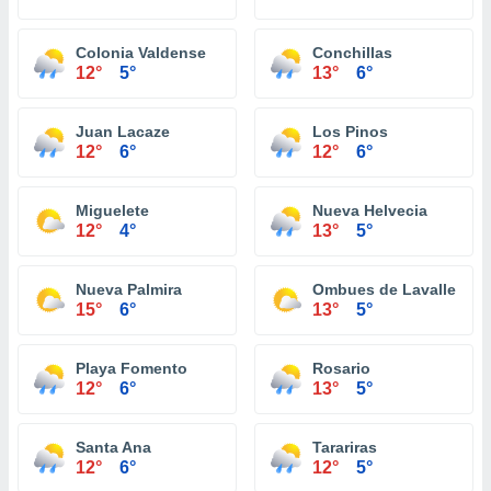
Colonia Valdense
Conchillas
12°
5°
13°
6°
Juan Lacaze
Los Pinos
12°
6°
12°
6°
Miguelete
Nueva Helvecia
12°
4°
13°
5°
Nueva Palmira
Ombues de Lavalle
15°
6°
13°
5°
Playa Fomento
Rosario
12°
6°
13°
5°
Santa Ana
Tarariras
12°
6°
12°
5°