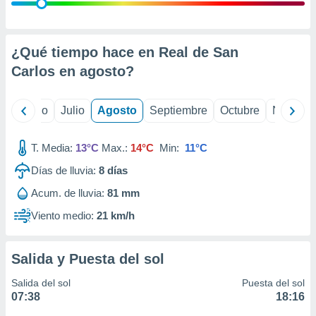
ados con el
 seleccionar
o.
calización
¿Qué tiempo hace en Real de San
precisa e
Carlos en
agosto
?
ión mediante
, publicidad
yo
Junio
Julio
Agosto
Septiembre
Octubre
Noviemb
dos,
 publicidad
T. Media:
13°C
Max.:
14°C
Min:
11°C
,
Días de lluvia:
8
días
ón de
 desarrollo
Acum. de lluvia:
81 mm
s.
Viento medio:
21 km/h
tros 1199
ios
Salida y Puesta del sol
Salida del sol
Puesta del sol
07:38
18:16