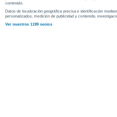
contenido.
17
-
34
km/h
18
-
32
km/h
20
20
-
36
km/h
Datos de localización geográfica precisa e identificación mediant
personalizados, medición de publicidad y contenido, investigació
Tiempo en Tarariras hoy
, 9 de agosto
Ver nuestros 1199 socios
Tiempo en Tarariras hoy
Hoy en Tarariras tendremos soleado
la mayor parte 
los
8°C
y por la tarde en torno a los
11°C
.
Durante l
del Suroeste a lo largo del día, con una velocidad m
Soleado
9°
10:00
Sensación T.
7°
Soleado
10°
11:00
Sensación T.
10°
Soleado
11°
12:00
Sensación T.
11°
Soleado
11°
13:00
Sensación T.
11°