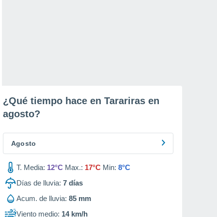
¿Qué tiempo hace en Tarariras en
agosto
?
Agosto
T. Media:
12°C
Max.:
17°C
Min:
8°C
Días de lluvia:
7
días
Acum. de lluvia:
85 mm
Viento medio:
14 km/h