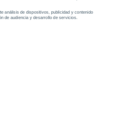
-
37
km/h
22
-
40
km/h
14
-
27
km/h
11
-
24
km/h
e análisis de dispositivos, publicidad y contenido
n de audiencia y desarrollo de servicios.
del día
. Esta mañana las temperaturas estarán alrededor de
a noche
, las temperaturas estarán cercanas a los
7°C
.
Vientos
edia de
20 km/h
.
Oeste
1 Bajo
15
-
27 km/h
FPS:
no
Suroeste
2 Bajo
17
-
31 km/h
FPS:
no
Suroeste
3 Medio
17
-
33 km/h
FPS:
6-10
Suroeste
3 Medio
18
-
34 km/h
FPS:
6-10