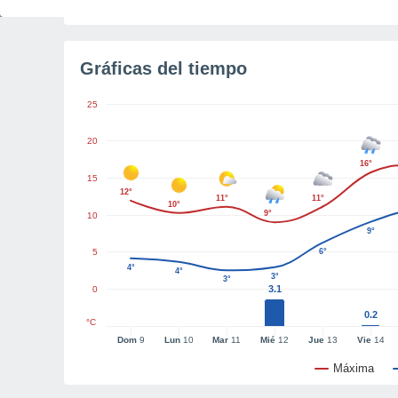
Gráficas del tiempo
25
20
16°
15
12°
11°
11°
10°
9°
10
9°
5
6°
4°
4°
3°
3°
3.1
0
0.2
°C
Dom
9
Lun
10
Mar
11
Mié
12
Jue
13
Vie
14
Máxima