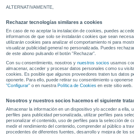
9°
ALTERNATIVAMENTE,
Rechazar tecnologías similares a cookies
Oeste
En caso de no aceptar la instalación de cookies, puedes accede
Sensación de 7°
15
-
27 km
informamos de que solo se instalarán cookies que sean necesari
utilizarán cookies para analizar el comportamiento ni para most
visualizar publicidad general no personalizada. Puedes rechazar
de este abono pulsando el botón "Rechazar".
Tiempo 1 - 7 días
Actualidad
Mapa de temperatura
Con su consentimiento, nosotros y
nuestros socios
usamos cooki
almacenar, acceder y procesar datos personales como su visita e
cookies. Es posible que algunos proveedores traten tus datos pe
oponerte. Para ello, puede retirar su consentimiento u oponerse
Mañana
Martes
M
Hoy
"Configurar"
o en nuestra
Política de Cookies
en este sitio web.
10 Ago
11 Ago
9 Ago
Nosotros y nuestros socios hacemos el siguiente trata
Almacenar la información en un dispositivo y/o acceder a ella, 
perfiles para publicidad personalizada, utilizar perfiles para sele
personalizar el contenido, uso de perfiles para la selección de c
10°
/
4°
11°
/
3°
12°
/
4°
medir el rendimiento del contenido, comprender al público a tra
procedentes de diferentes fuentes, desarrollo y mejora de los se