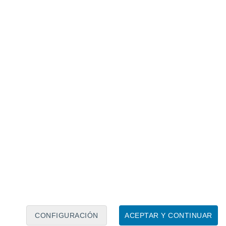
Calendario lunar
Lun
Mar
Mié
Jue
Vie
Sáb
Dom
9
10
11
12
13
14
15
16
17
18
19
20
21
22
CONFIGURACIÓN
ACEPTAR Y CONTINUAR