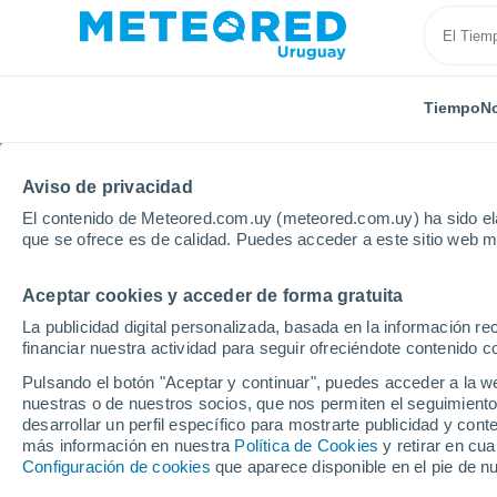
Tiempo
No
Aviso de privacidad
El contenido de Meteored.com.uy (meteored.com.uy) ha sido ela
que se ofrece es de calidad. Puedes acceder a este sitio web m
Aceptar cookies y acceder de forma gratuita
Inicio
Departamento de Colonia
Tarariras
La publicidad digital personalizada, basada en la información r
financiar nuestra actividad para seguir ofreciéndote contenido c
Tiempo en Tarariras
Pulsando el botón "Aceptar y continuar", puedes acceder a la w
nuestras o de nuestros socios, que nos permiten el seguimiento
10:15
Domingo
desarrollar un perfil específico para mostrarte publicidad y co
más información en nuestra
Política de Cookies
y retirar en cu
Configuración de cookies
que aparece disponible en el pie de n
Soleado