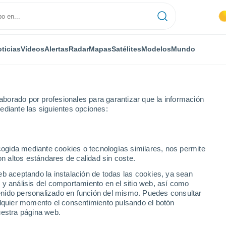
ticias
Vídeos
Alertas
Radar
Mapas
Satélites
Modelos
Mundo
borado por profesionales para garantizar que la información
ediante las siguientes opciones:
ecogida mediante cookies o tecnologías similares, nos permite
on altos estándares de calidad sin coste.
eb aceptando la instalación de todas las cookies, ya sean
 y análisis del comportamiento en el sitio web, así como
...
ntenido personalizado en función del mismo. Puedes consultar
alquier momento el consentimiento pulsando el botón
Por hora
uestra página web.
Cielos despejados en las
próximas horas