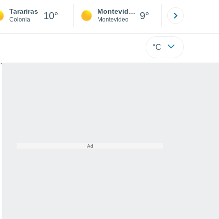
Tarariras
Montevideo
Maldonad
10°
9°
Colonia
Montevideo
Maldonado
°C