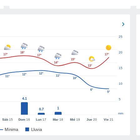
25
20
18°
17°
17°
17°
15°
14°
13°
15
12°
12°
11°
11°
10°
10
6°
5°
4.1
5
1
0.7
mm
Sáb
15
Dom
16
Lun
17
Mar
18
Mié
19
Jue
20
Vie
21
Mínima
Lluvia