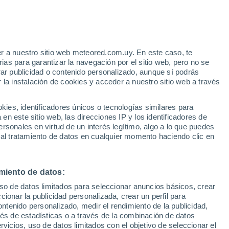
r a nuestro sitio web meteored.com.uy. En este caso, te
/h
as para garantizar la navegación por el sitio web, pero no se
rar publicidad o contenido personalizado, aunque sí podrás
 la instalación de cookies y acceder a nuestro sitio web a través
Radar de lluvia
Satélites
Modelos
es, identificadores únicos o tecnologías similares para
n este sitio web, las direcciones IP y los identificadores de
rsonales en virtud de un interés legítimo, algo a lo que puedes
 al tratamiento de datos en cualquier momento haciendo clic en
iércoles
Jueves
Viernes
Sábado
12 Ago
13 Ago
14 Ago
15 Ago
miento de datos:
uso de datos limitados para seleccionar anuncios básicos, crear
80%
50%
ccionar la publicidad personalizada, crear un perfil para
3.1 mm
0.2 mm
ontenido personalizado, medir el rendimiento de la publicidad,
9°
/
3°
11°
/
6°
16°
/
9°
17°
/
11°
vés de estadísticas o a través de la combinación de datos
rvicios, uso de datos limitados con el objetivo de seleccionar el