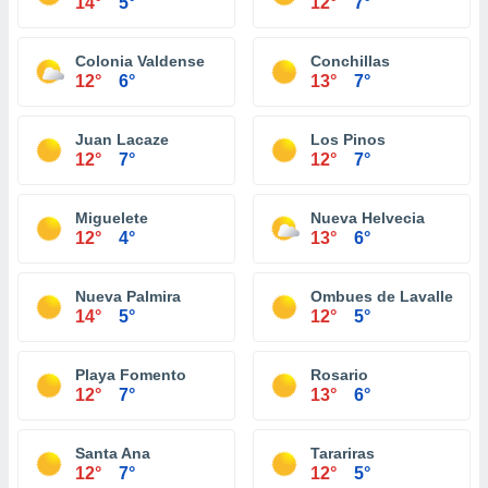
14°
5°
12°
7°
Colonia Valdense
Conchillas
12°
6°
13°
7°
Juan Lacaze
Los Pinos
12°
7°
12°
7°
Miguelete
Nueva Helvecia
12°
4°
13°
6°
Nueva Palmira
Ombues de Lavalle
14°
5°
12°
5°
Playa Fomento
Rosario
12°
7°
13°
6°
Santa Ana
Tarariras
12°
7°
12°
5°