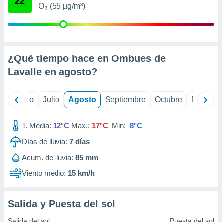
22
ados con el
O₃ (55 µg/m³)
 seleccionar
o.
calización
precisa e
ión mediante
¿Qué tiempo hace en Ombues de
Lavalle en
agosto
?
, publicidad
dos,
yo
Junio
Julio
Agosto
Septiembre
Octubre
Noviemb
 publicidad
,
ón de
T. Media:
12°C
Max.:
17°C
Min:
8°C
 desarrollo
s.
Días de lluvia:
7
días
tros 1199
Acum. de lluvia:
85 mm
ios
Viento medio:
15 km/h
Salida y Puesta del sol
Salida del sol
Puesta del sol