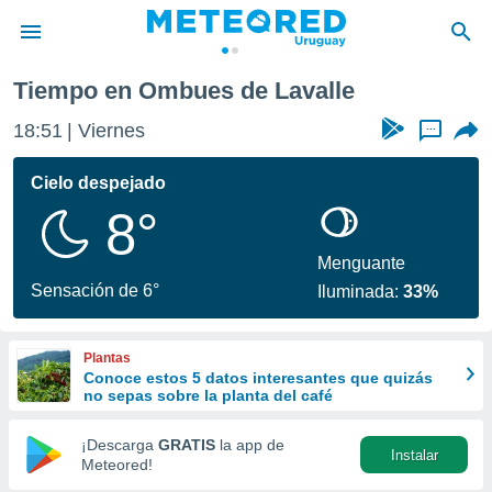
Tiempo en Ombues de Lavalle
privacidad
18:51
Viernes
...
o de
om.uy
com.uy) ha
Cielo despejado
ado por
8°
es para
ue la
 que se
Menguante
e calidad.
Sensación de 6°
Iluminada:
33%
eder a este
ediante las
opciones:
Plantas
Conoce estos 5 datos interesantes que quizás
ookies y
no sepas sobre la planta del café
e forma
¡Descarga
GRATIS
la app de
Instalar
d digital
Meteored!
ada, basada