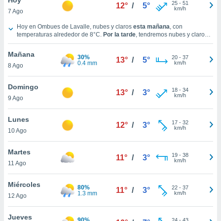
ublicidad y
25
-
51
12°
/
5°
km/h
7 Ago
do en
Tiempo en Ombues de Lavalle hoy
Hoy en Ombues de Lavalle, nubes y claros
esta mañana
, con
 mismo.
temperaturas alrededor de
8°C
.
Por la tarde
, tendremos nubes y claros y
sultar más
con temperaturas en torno a los
11°C
.
Durante la noche
, habrá soleado
 en nuestra
con temperaturas cercanas a los
7°C
.
Vientos del Suroeste a lo largo del
Mañana
30%
20
-
37
día, con una velocidad media de
25 km/h
.
13°
/
5°
 Cookies
y
0.4 mm
km/h
8 Ago
ualquier
Domingo
ento
18
-
34
13°
/
3°
km/h
 botón
9 Ago
ación de
kies
Lunes
17
-
32
12°
/
3°
 disponible
km/h
10 Ago
e nuestra
.
Martes
19
-
38
11°
/
3°
km/h
IVAMENTE,
11 Ago
Miércoles
80%
22
-
37
11°
/
3°
as
1.3 mm
km/h
12 Ago
 a cookies
 no aceptar
Jueves
90%
24
-
43