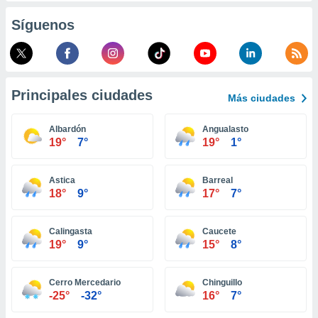
retirar su
Síguenos
ento u
 de datos
er momento
ic en
o en
Principales ciudades
Más ciudades
 Cookies
en
Albardón
Angualasto
eb.
19°
7°
19°
1°
y
socios
Astica
Barreal
el
18°
9°
17°
7°
to de
Calingasta
Caucete
19°
9°
15°
8°
la
 en un
 y/o acceder
Cerro Mercedario
Chinguillo
 de datos
-25°
-32°
16°
7°
ara
 anuncios