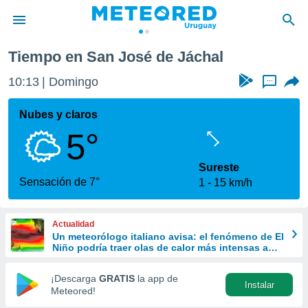
Tiempo en San José de Jáchal
privacidad
10:13
Domingo
...
o de
om.uy
com.uy) ha
Nubes y claros
ado por
5°
es para
ue la
 que se
Sureste
e calidad.
Sensación de 7°
1
15 km/h
eder a este
ediante las
opciones:
Actualidad
Un meteorólogo italiano avisa: el fenómeno de El
ookies y
Niño podría traer olas de calor más intensas a
e forma
Europa
¡Descarga
GRATIS
la app de
Instalar
d digital
Meteored!
ada, basada