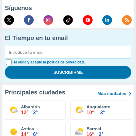
Síguenos
El Tiempo en tu email
He leído y acepto la política de privacidad.
Principales ciudades
Más ciudades
Albardón
Angualasto
12°
2°
10°
-3°
Astica
Barreal
14°
6°
16°
2°