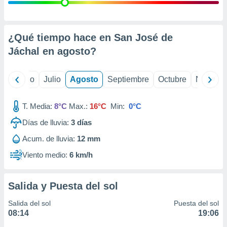
ados con el
 seleccionar
o.
calización
¿Qué tiempo hace en San José de
precisa e
Jáchal en
agosto
?
ión mediante
, publicidad
yo
Junio
Julio
Agosto
Septiembre
Octubre
Noviemb
dos,
 publicidad
T. Media:
8°C
Max.:
16°C
Min:
0°C
,
Días de lluvia:
3
días
ón de
 desarrollo
Acum. de lluvia:
12 mm
s.
Viento medio:
6 km/h
tros 1199
ios
Salida y Puesta del sol
Salida del sol
Puesta del sol
08:14
19:06