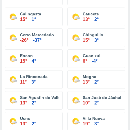
Calingasta
Caucete
15°
1°
13°
2°
Cerro Mercedario
Chinguillo
-26°
-37°
15°
3°
Encon
Guanizul
15°
4°
6°
-4°
La Rinconada
Mogna
11°
3°
13°
2°
San Agustín de Valle Fertíl
San José de Jáchal
13°
2°
10°
2°
Usno
Villa Nueva
13°
2°
19°
3°