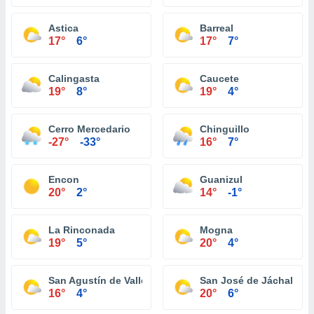
Astica
Barreal
17°
6°
17°
7°
Calingasta
Caucete
19°
8°
19°
4°
Cerro Mercedario
Chinguillo
-27°
-33°
16°
7°
Encon
Guanizul
20°
2°
14°
-1°
La Rinconada
Mogna
19°
5°
20°
4°
San Agustín de Valle Fertíl
San José de Jáchal
16°
4°
20°
6°