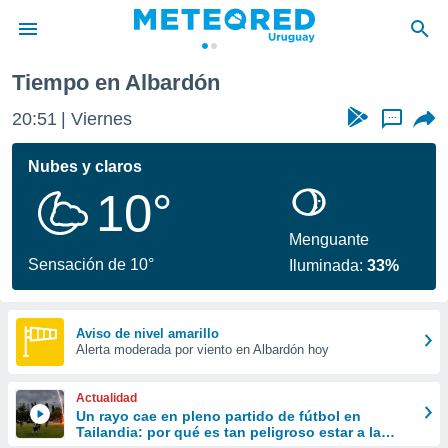
Tiempo en Albardón
privacidad
20:51
Viernes
...
o de
om.uy
com.uy) ha
Nubes y claros
ado por
10°
es para
ue la
 que se
Menguante
e calidad.
Sensación de 10°
Iluminada:
33%
eder a este
ediante las
opciones:
Aviso de nivel amarillo
Alerta moderada por viento en Albardón hoy
ookies y
e forma
Actualidad
d digital
Un rayo cae en pleno partido de fútbol en
Tailandia: por qué es tan peligroso estar a la
ada, basada