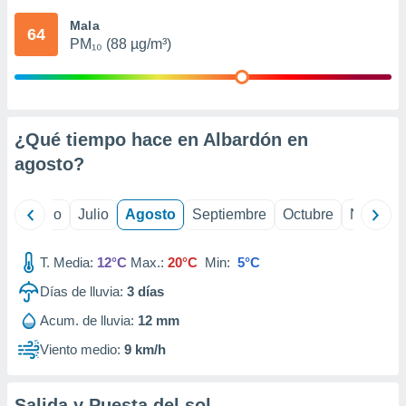
ados con el
 seleccionar
Mala
64
o.
PM₁₀ (88 µg/m³)
calización
precisa e
ión mediante
, publicidad
¿Qué tiempo hace en Albardón en
agosto
?
dos,
 publicidad
,
yo
Junio
Julio
Agosto
Septiembre
Octubre
Noviemb
ón de
 desarrollo
s.
T. Media:
12°C
Max.:
20°C
Min:
5°C
tros 1199
Días de lluvia:
3
días
ios
Acum. de lluvia:
12 mm
Viento medio:
9 km/h
Salida y Puesta del sol