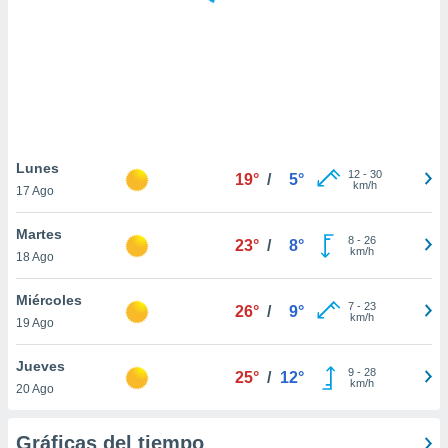
ste abono
 botón
.
nto,
cios
kies,
Lunes
12
-
30
ores únicos
19°
/
5°
km/h
17 Ago
as similares
nar,
Martes
rocesar
8
-
26
23°
/
8°
km/h
onales como
18 Ago
 este sitio
recciones IP
Miércoles
7
-
23
26°
/
9°
ficadores de
km/h
19 Ago
 posible
s
Jueves
 traten tus
9
-
28
25°
/
12°
km/h
nales en
20 Ago
 interés
go a lo que
Gráficas del tiempo
nerte. Para