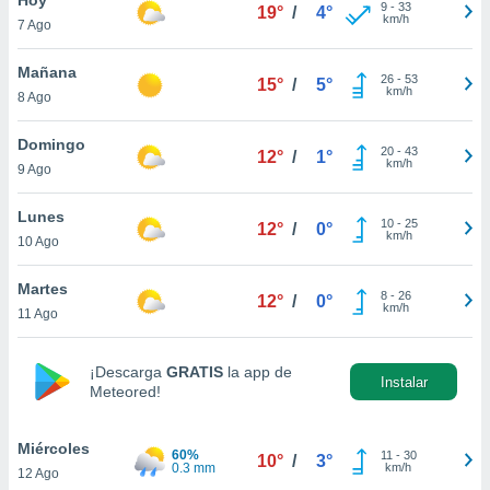
ublicidad y
9
-
33
19°
/
4°
km/h
7 Ago
do en
 mismo.
Mañana
26
-
53
15°
/
5°
sultar más
km/h
8 Ago
 en nuestra
 Cookies
y
Domingo
20
-
43
ualquier
12°
/
1°
km/h
9 Ago
ento
 botón
Lunes
10
-
25
12°
/
0°
ación de
km/h
10 Ago
kies
 disponible
Martes
8
-
26
e nuestra
12°
/
0°
km/h
11 Ago
.
IVAMENTE,
¡Descarga
GRATIS
la app de
Instalar
Meteored!
as
 a cookies
Miércoles
60%
11
-
30
10°
/
3°
0.3 mm
km/h
12 Ago
 no aceptar