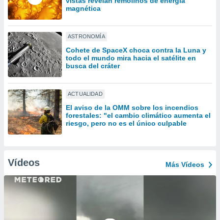
vistas revelan remolinos de energía
ón de
magnética
uedes
uestro sitio
ed.com.uy.
ASTRONOMÍA
o, te
 de que
Cohete de SpaceX choca contra la Luna y
todo el mundo mira hacia el satélite en
talarán
busca del cráter
e sean
para
a
ACTUALIDAD
por el sitio
o se
El aviso de la OMM sobre los incendios
cookies para
forestales: "el cambio climático aumenta el
riesgo, pero no es el único culpable
nto ni para
licidad o
Vídeos
ado, aunque
Más Vídeos
sualizar
general no
ada. Puedes
 instalación
y acceder a
io web a