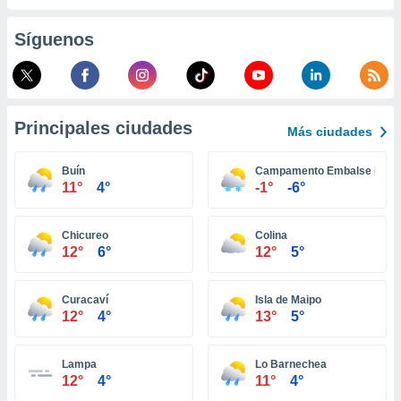
retirar su
ento u
Síguenos
 de datos
er momento
ic en
o en
Principales ciudades
Más ciudades
 Cookies
en
eb.
Buín
Campamento Embalse El Ye
11°
4°
-1°
-6°
y
socios
el
Chicureo
Colina
12°
6°
12°
5°
to de
Curacaví
Isla de Maipo
la
12°
4°
13°
5°
 en un
 y/o acceder
 de datos
Lampa
Lo Barnechea
ara
12°
4°
11°
4°
 anuncios