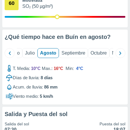
Moderada
ados con el
60
 seleccionar
SO₂ (50 µg/m³)
o.
calización
precisa e
ión mediante
¿Qué tiempo hace en Buín en
agosto
?
, publicidad
yo
Junio
Julio
Agosto
Septiembre
Octubre
Noviemb
dos,
 publicidad
,
T. Media:
10°C
Max.:
16°C
Min:
4°C
ón de
 desarrollo
Días de lluvia:
8
días
s.
Acum. de lluvia:
86 mm
tros 1199
ios
Viento medio:
5 km/h
Salida y Puesta del sol
Salida del sol
Puesta del sol
07:30
18:07