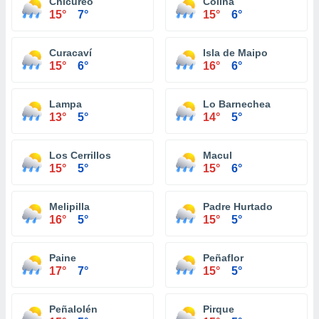
Chicureo
Colina
15°
7°
15°
6°
Curacaví
Isla de Maipo
15°
6°
16°
6°
Lampa
Lo Barnechea
13°
5°
14°
5°
Los Cerrillos
Macul
15°
5°
15°
6°
Melipilla
Padre Hurtado
16°
5°
15°
5°
Paine
Peñaflor
17°
7°
15°
5°
Peñalolén
Pirque