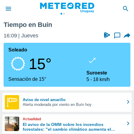
Tiempo en Buín
privacidad
16:09
Jueves
...
o de
om.uy
com.uy) ha
Soleado
ado por
15°
es para
ue la
 que se
Suroeste
e calidad.
Sensación de 15°
5
18 km/h
eder a este
ediante las
opciones:
Aviso de nivel amarillo
Alerta moderada por viento en Buín hoy
ookies y
e forma
Actualidad
d digital
El aviso de la OMM sobre los incendios
forestales: "el cambio climático aumenta el
ada, basada