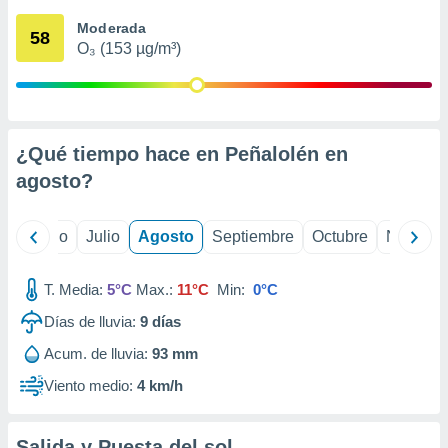
ados con el
 seleccionar
Moderada
58
o.
O₃ (153 µg/m³)
calización
precisa e
ión mediante
, publicidad
¿Qué tiempo hace en Peñalolén en
agosto
?
dos,
 publicidad
,
yo
Junio
Julio
Agosto
Septiembre
Octubre
Noviemb
ón de
 desarrollo
s.
T. Media:
5°C
Max.:
11°C
Min:
0°C
tros 1199
Días de lluvia:
9
días
ios
Acum. de lluvia:
93 mm
Viento medio:
4 km/h
Salida y Puesta del sol