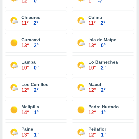
12°
0°
1°
-7°
Chicureo
Colina
11°
2°
11°
2°
Curacaví
Isla de Maipo
13°
2°
13°
0°
Lampa
Lo Barnechea
10°
0°
10°
2°
Los Cerrillos
Macul
12°
2°
12°
2°
Melipilla
Padre Hurtado
14°
1°
12°
1°
Paine
Peñaflor
13°
1°
12°
1°