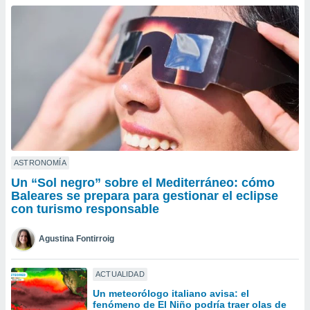
ublicidad y
do en
 mismo.
sultar más
 en nuestra
 Cookies
y
ualquier
ento
 botón
ación de
kies
ASTRONOMÍA
 disponible
Un “Sol negro” sobre el Mediterráneo: cómo
e nuestra
Baleares se prepara para gestionar el eclipse
.
con turismo responsable
IVAMENTE,
Agustina Fontirroig
as
ACTUALIDAD
 a cookies
Un meteorólogo italiano avisa: el
 no aceptar
fenómeno de El Niño podría traer olas de