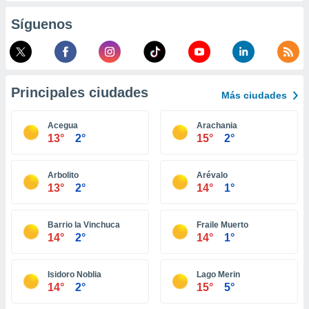
retirar su
Síguenos
ento u
 de datos
er momento
ic en
o en
Principales ciudades
Más ciudades
 Cookies
en
Acegua
Arachania
eb.
13°
2°
15°
2°
y
socios
Arbolito
Arévalo
el
13°
2°
14°
1°
to de
Barrio la Vinchuca
Fraile Muerto
14°
2°
14°
1°
la
 en un
 y/o acceder
Isidoro Noblia
Lago Merin
 de datos
14°
2°
15°
5°
ara
 anuncios