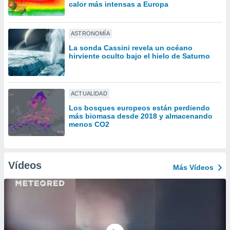
ón de
calor más intensas a Europa
uedes
uestro sitio
ed.com.uy.
ASTRONOMÍA
o, te
La sonda Cassini revela un océano
 de que
hirviente oculto bajo el hielo de Saturno
talarán
e sean
para
a
ACTUALIDAD
por el sitio
Los bosques europeos están perdiendo
o se
más biomasa desde 2018 y almacenando
cookies para
menos CO2
nto ni para
licidad o
Vídeos
Más Vídeos
ado, aunque
sualizar
general no
ada. Puedes
 instalación
y acceder a
io web a