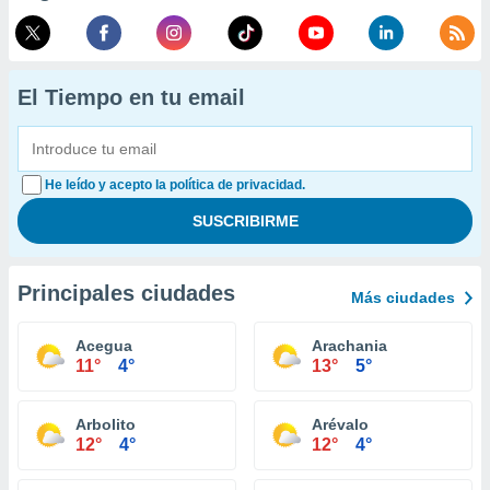
El Tiempo en tu email
He leído y acepto la política de privacidad.
Principales ciudades
Más ciudades
Acegua
Arachania
11°
4°
13°
5°
Arbolito
Arévalo
12°
4°
12°
4°