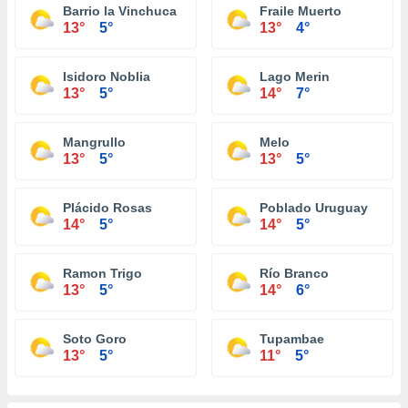
Barrio la Vinchuca
Fraile Muerto
13°
5°
13°
4°
Isidoro Noblia
Lago Merin
13°
5°
14°
7°
Mangrullo
Melo
13°
5°
13°
5°
Plácido Rosas
Poblado Uruguay
14°
5°
14°
5°
Ramon Trigo
Río Branco
13°
5°
14°
6°
Soto Goro
Tupambae
13°
5°
11°
5°