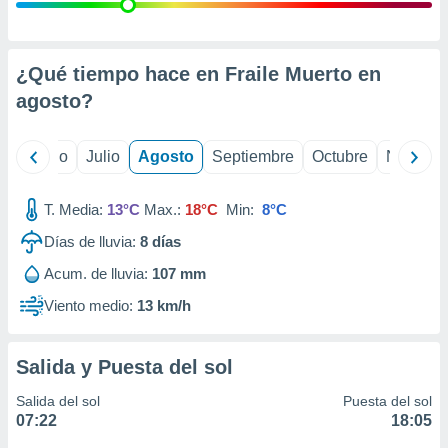
ados con el
 seleccionar
o.
calización
¿Qué tiempo hace en Fraile Muerto en
precisa e
agosto
?
ión mediante
, publicidad
yo
Junio
Julio
Agosto
Septiembre
Octubre
Noviemb
dos,
 publicidad
T. Media:
13°C
Max.:
18°C
Min:
8°C
,
Días de lluvia:
8
días
ón de
 desarrollo
Acum. de lluvia:
107 mm
s.
Viento medio:
13 km/h
tros 1199
ios
Salida y Puesta del sol
Salida del sol
Puesta del sol
07:22
18:05