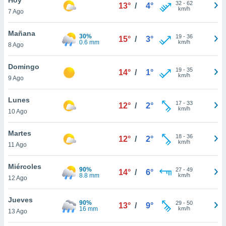
ublicidad y
32
-
62
13°
/
4°
km/h
7 Ago
do en
 mismo.
Mañana
30%
19
-
36
15°
/
3°
sultar más
0.6 mm
km/h
8 Ago
 en nuestra
 Cookies
y
Domingo
19
-
35
ualquier
14°
/
1°
km/h
9 Ago
ento
 botón
Lunes
17
-
33
12°
/
2°
ación de
km/h
10 Ago
kies
 disponible
Martes
18
-
36
e nuestra
12°
/
2°
km/h
11 Ago
.
Miércoles
IVAMENTE,
90%
27
-
49
14°
/
6°
8.8 mm
km/h
12 Ago
as
Jueves
90%
29
-
50
13°
/
9°
 a cookies
16 mm
km/h
13 Ago
 no aceptar