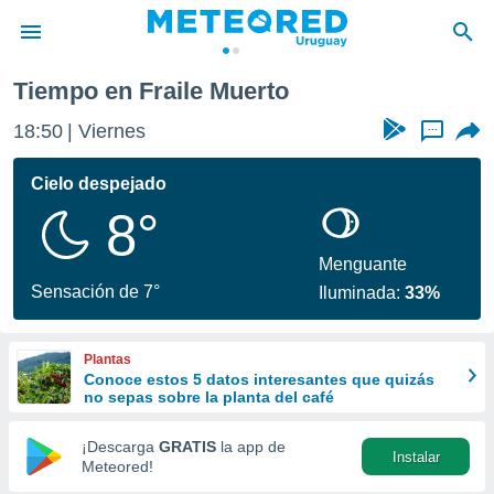
Tiempo en Fraile Muerto
privacidad
18:50
Viernes
...
o de
om.uy
com.uy) ha
Cielo despejado
ado por
8°
es para
ue la
 que se
Menguante
e calidad.
Sensación de 7°
Iluminada:
33%
eder a este
ediante las
opciones:
Plantas
Conoce estos 5 datos interesantes que quizás
ookies y
no sepas sobre la planta del café
e forma
¡Descarga
GRATIS
la app de
Instalar
d digital
Meteored!
ada, basada