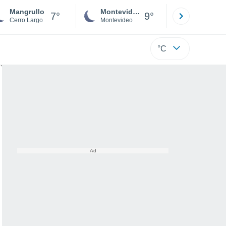
Mangrullo
Montevideo
Maldonad
7°
9°
Cerro Largo
Montevideo
Maldonado
°C