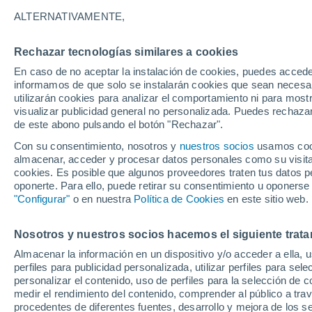
8°
ALTERNATIVAMENTE,
Rechazar tecnologías similares a cookies
Menguant
En caso de no aceptar la instalación de cookies, puedes accede
Iluminada
Sensación de 7°
informamos de que solo se instalarán cookies que sean necesari
utilizarán cookies para analizar el comportamiento ni para most
visualizar publicidad general no personalizada. Puedes rechazar
de este abono pulsando el botón "Rechazar".
Plantas
Conoce estos 5 datos interesantes que quizá
Con su consentimiento, nosotros y
nuestros socios
usamos cooki
sepas sobre la planta del café
almacenar, acceder y procesar datos personales como su visita e
cookies. Es posible que algunos proveedores traten tus datos pe
Tiempo 1 - 7 días
Actualidad
Mapa de temperatura
oponerte. Para ello, puede retirar su consentimiento u oponerse
"Configurar"
o en nuestra
Política de Cookies
en este sitio web.
Nosotros y nuestros socios hacemos el siguiente trata
Mañana
Domingo
Hoy
Almacenar la información en un dispositivo y/o acceder a ella, 
8 Ago
9 Ago
7 Ago
perfiles para publicidad personalizada, utilizar perfiles para sele
personalizar el contenido, uso de perfiles para la selección de c
medir el rendimiento del contenido, comprender al público a tra
procedentes de diferentes fuentes, desarrollo y mejora de los se
30%