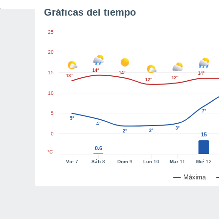
Gráficas del tiempo
25
20
14°
15
14°
14°
13°
12°
12°
10
7°
5
5°
4°
3°
2°
2°
0
15
0.6
°C
Vie
7
Sáb
8
Dom
9
Lun
10
Mar
11
Mié
12
Máxima