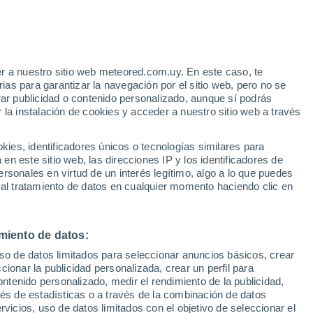
e
r a nuestro sitio web meteored.com.uy. En este caso, te
:
33%
as para garantizar la navegación por el sitio web, pero no se
rar publicidad o contenido personalizado, aunque sí podrás
 la instalación de cookies y acceder a nuestro sitio web a través
s no
es, identificadores únicos o tecnologías similares para
n este sitio web, las direcciones IP y los identificadores de
rsonales en virtud de un interés legítimo, algo a lo que puedes
Radar de lluvia
Satélites
Modelos
 al tratamiento de datos en cualquier momento haciendo clic en
miento de datos:
Lunes
Martes
Miércoles
Jueves
uso de datos limitados para seleccionar anuncios básicos, crear
10 Ago
11 Ago
12 Ago
13 Ago
ccionar la publicidad personalizada, crear un perfil para
ontenido personalizado, medir el rendimiento de la publicidad,
vés de estadísticas o a través de la combinación de datos
rvicios, uso de datos limitados con el objetivo de seleccionar el
90%
90%