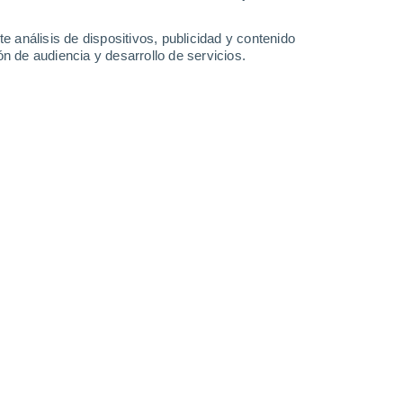
15 mm
21 mm
12°
/
2°
12°
/
3°
14°
/
7°
14°
/
10°
e análisis de dispositivos, publicidad y contenido
n de audiencia y desarrollo de servicios.
-
38
km/h
21
-
35
km/h
28
-
54
km/h
25
-
45
km/h
o
Oeste
0 Bajo
°
17
-
35 km/h
FPS:
no
Oeste
0 Bajo
10
-
27 km/h
FPS:
no
do
Noroeste
0 Bajo
8
-
16 km/h
FPS:
no
do
Noroeste
0 Bajo
8
-
13 km/h
FPS:
no