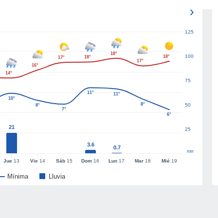
125
18°
100
18°
18°
17°
17°
16°
14°
75
11°
11°
10°
8°
50
8°
7°
6°
21
25
3.6
0.7
mm
Jue
13
Vie
14
Sáb
15
Dom
16
Lun
17
Mar
18
Mié
19
Mínima
Lluvia