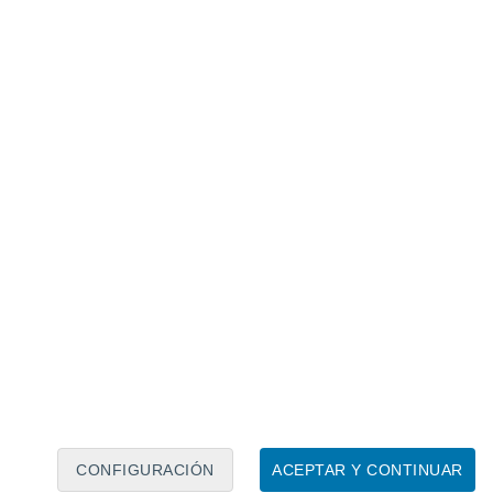
Calendario lunar
Lun
Mar
Mié
Jue
Vie
Sáb
Dom
7
8
9
10
11
12
13
14
15
16
17
18
19
20
CONFIGURACIÓN
ACEPTAR Y CONTINUAR