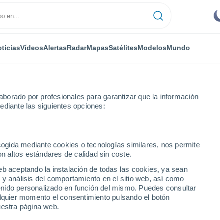
ticias
Vídeos
Alertas
Radar
Mapas
Satélites
Modelos
Mundo
borado por profesionales para garantizar que la información
ediante las siguientes opciones:
ecogida mediante cookies o tecnologías similares, nos permite
on altos estándares de calidad sin coste.
eb aceptando la instalación de todas las cookies, ya sean
 y análisis del comportamiento en el sitio web, así como
...
ntenido personalizado en función del mismo. Puedes consultar
alquier momento el consentimiento pulsando el botón
Por hora
uestra página web.
Cielos despejados en las
próximas horas