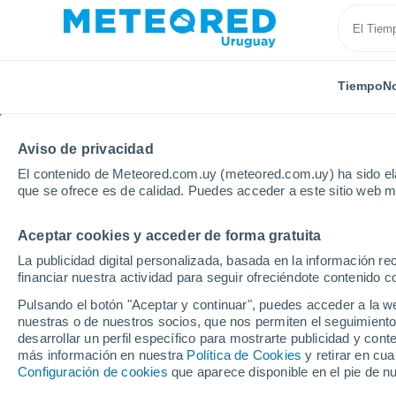
Tiempo
No
Aviso de privacidad
El contenido de Meteored.com.uy (meteored.com.uy) ha sido ela
que se ofrece es de calidad. Puedes acceder a este sitio web m
Aceptar cookies y acceder de forma gratuita
Inicio
Cerro Largo
Mangrullo
La publicidad digital personalizada, basada en la información r
financiar nuestra actividad para seguir ofreciéndote contenido c
Tiempo en Mangrullo
Pulsando el botón "Aceptar y continuar", puedes acceder a la w
nuestras o de nuestros socios, que nos permiten el seguimiento
19:22
Viernes
desarrollar un perfil específico para mostrarte publicidad y co
más información en nuestra
Política de Cookies
y retirar en cu
Configuración de cookies
que aparece disponible en el pie de n
Cielo despejado