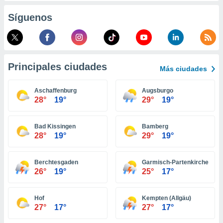
retirar su
Síguenos
ento u
 de datos
er momento
ic en
o en
Principales ciudades
Más ciudades
 Cookies
en
Aschaffenburg
Augsburgo
eb.
28°
19°
29°
19°
y
socios
Bad Kissingen
Bamberg
el
28°
19°
29°
19°
to de
Berchtesgaden
Garmisch-Partenkirchen
26°
19°
25°
17°
la
 en un
 y/o acceder
Hof
Kempten (Allgäu)
 de datos
27°
17°
27°
17°
ara
 anuncios