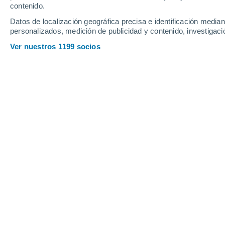
contenido.
15
-
40
km/h
7
-
20
km/h
13
7
-
20
km/h
Datos de localización geográfica precisa e identificación mediant
personalizados, medición de publicidad y contenido, investigació
Tiempo en Lindau (Bodensee) hoy
, 9
Ver nuestros 1199 socios
Soleado
24°
09:00
Sensación T.
25°
Soleado
26°
10:00
Sensación T.
27°
Soleado
28°
11:00
Sensación T.
28°
Nubes y claros
30°
12:00
Sensación T.
30°
Parcialmente n
32°
14:00
Sensación T.
31°