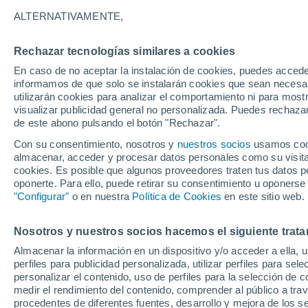
24°
ALTERNATIVAMENTE,
Rechazar tecnologías similares a cookies
Sur
En caso de no aceptar la instalación de cookies, puedes accede
Sensación de 25°
3
-
12 km/
informamos de que solo se instalarán cookies que sean necesari
utilizarán cookies para analizar el comportamiento ni para most
visualizar publicidad general no personalizada. Puedes rechazar
de este abono pulsando el botón "Rechazar".
Tiempo 1 - 7 días
Actualidad
Mapa de nubosidad
Con su consentimiento, nosotros y
nuestros socios
usamos cooki
almacenar, acceder y procesar datos personales como su visita e
cookies. Es posible que algunos proveedores traten tus datos pe
oponerte. Para ello, puede retirar su consentimiento u oponerse
Mañana
Martes
M
Hoy
"Configurar"
o en nuestra
Política de Cookies
en este sitio web.
10 Ago
11 Ago
9 Ago
Nosotros y nuestros socios hacemos el siguiente trata
Almacenar la información en un dispositivo y/o acceder a ella, 
60%
perfiles para publicidad personalizada, utilizar perfiles para sele
1.5 mm
personalizar el contenido, uso de perfiles para la selección de c
33°
/
21°
31°
/
20°
33°
/
18°
medir el rendimiento del contenido, comprender al público a tra
procedentes de diferentes fuentes, desarrollo y mejora de los se