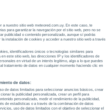
r a nuestro sitio web meteored.com.uy. En este caso, te
h
as para garantizar la navegación por el sitio web, pero no se
rar publicidad o contenido personalizado, aunque sí podrás
 la instalación de cookies y acceder a nuestro sitio web a través
Radar de lluvia
Satélites
Modelos
es, identificadores únicos o tecnologías similares para
n este sitio web, las direcciones IP y los identificadores de
rsonales en virtud de un interés legítimo, algo a lo que puedes
 al tratamiento de datos en cualquier momento haciendo clic en
iércoles
Jueves
Viernes
Sábado
12 Ago
13 Ago
14 Ago
15 Ago
miento de datos:
uso de datos limitados para seleccionar anuncios básicos, crear
ccionar la publicidad personalizada, crear un perfil para
ontenido personalizado, medir el rendimiento de la publicidad,
33°
/
20°
33°
/
19°
33°
/
19°
34°
/
20°
vés de estadísticas o a través de la combinación de datos
rvicios, uso de datos limitados con el objetivo de seleccionar el