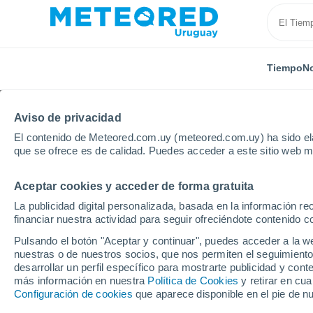
Tiempo
No
Aviso de privacidad
El contenido de Meteored.com.uy (meteored.com.uy) ha sido ela
que se ofrece es de calidad. Puedes acceder a este sitio web m
Aceptar cookies y acceder de forma gratuita
Inicio
Alemania
Baviera
Lindau (Bodensee)
La publicidad digital personalizada, basada en la información r
financiar nuestra actividad para seguir ofreciéndote contenido c
Tiempo en Lindau (Bo
Pulsando el botón "Aceptar y continuar", puedes acceder a la w
nuestras o de nuestros socios, que nos permiten el seguimiento
08:47
Domingo
desarrollar un perfil específico para mostrarte publicidad y co
más información en nuestra
Política de Cookies
y retirar en cu
Configuración de cookies
que aparece disponible en el pie de n
Soleado