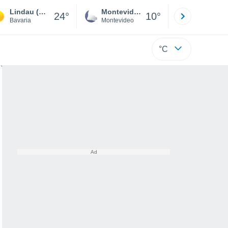
Lindau (Bodensee)
Montevideo
Maldonad
24°
10°
Bavaria
Montevideo
Maldonado
°C