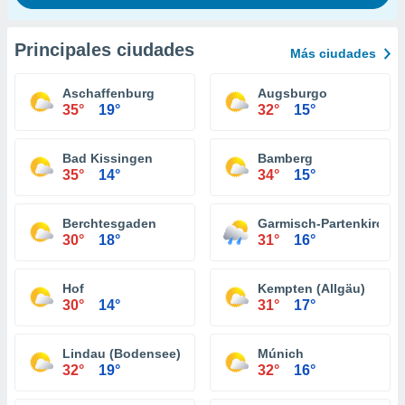
Principales ciudades
Más ciudades
Aschaffenburg
Augsburgo
35°
19°
32°
15°
Bad Kissingen
Bamberg
35°
14°
34°
15°
Berchtesgaden
Garmisch-Partenkirche
30°
18°
31°
16°
Hof
Kempten (Allgäu)
30°
14°
31°
17°
Lindau (Bodensee)
Múnich
32°
19°
32°
16°