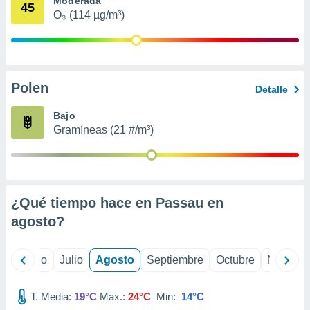
Moderada
ados con el
45
 seleccionar
O₃ (114 µg/m³)
o.
calización
precisa e
ión mediante
Polen
Detalle
, publicidad
Bajo
dos,
Gramíneas (21 #/m³)
 publicidad
,
ón de
 desarrollo
s.
¿Qué tiempo hace en Passau en
tros 1199
agosto
?
ios
yo
Junio
Julio
Agosto
Septiembre
Octubre
Noviemb
T. Media:
19°C
Max.:
24°C
Min:
14°C