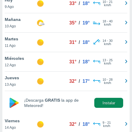
ublicidad y
10
-
21
33°
/
18°
km/h
9 Ago
do en
 mismo.
Mañana
18
-
40
35°
/
19°
sultar más
km/h
10 Ago
 en nuestra
 Cookies
y
Martes
14
-
30
ualquier
31°
/
18°
km/h
11 Ago
ento
 botón
Miércoles
13
-
25
31°
/
18°
ación de
km/h
12 Ago
kies
 disponible
Jueves
10
-
28
e nuestra
32°
/
17°
km/h
13 Ago
.
IVAMENTE,
¡Descarga
GRATIS
la app de
Instalar
Meteored!
as
 a cookies
Viernes
9
-
21
32°
/
18°
km/h
14 Ago
 no aceptar