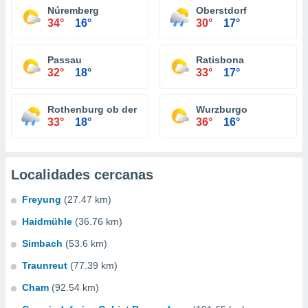
Núremberg
Oberstdorf
34°
16°
30°
17°
Passau
Ratisbona
32°
18°
33°
17°
Rothenburg ob der Tauber
Wurzburgo
33°
18°
36°
16°
Localidades cercanas
Freyung
(27.47 km)
Haidmühle
(36.76 km)
Simbach
(53.6 km)
Traunreut
(77.39 km)
Cham
(92.54 km)