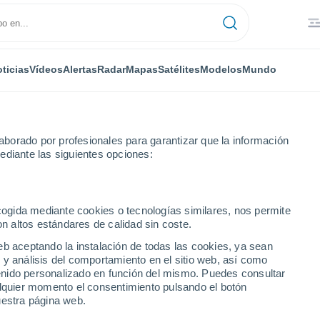
ticias
Vídeos
Alertas
Radar
Mapas
Satélites
Modelos
Mundo
borado por profesionales para garantizar que la información
ediante las siguientes opciones:
ecogida mediante cookies o tecnologías similares, nos permite
on altos estándares de calidad sin coste.
 de Soria
eb aceptando la instalación de todas las cookies, ya sean
 y análisis del comportamiento en el sitio web, así como
ntenido personalizado en función del mismo. Puedes consultar
alquier momento el consentimiento pulsando el botón
uestra página web.