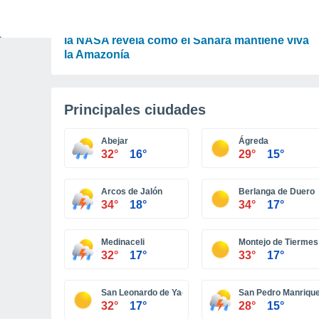
ACTUALIDAD
El desierto que alimenta la selva: un experto de
la NASA revela cómo el Sáhara mantiene viva
la Amazonía
Principales ciudades
Abejar
Ágreda
32°
16°
29°
15°
Arcos de Jalón
Berlanga de Duero
34°
18°
34°
17°
Medinaceli
Montejo de Tiermes
32°
17°
33°
17°
San Leonardo de Yagüe
San Pedro Manriqu
32°
17°
28°
15°