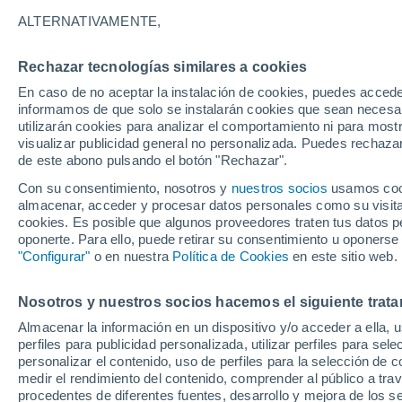
ALTERNATIVAMENTE,
Rechazar tecnologías similares a cookies
En caso de no aceptar la instalación de cookies, puedes accede
Vinu
32°
informamos de que solo se instalarán cookies que sean necesari
17°
utilizarán cookies para analizar el comportamiento ni para most
San
Leonardo de
visualizar publicidad general no personalizada. Puedes rechazar
Yagüe
de este abono pulsando el botón "Rechazar".
Calatañazo
Con su consentimiento, nosotros y
nuestros socios
usamos cooki
34°
almacenar, acceder y procesar datos personales como su visita e
34°
18°
18°
cookies. Es posible que algunos proveedores traten tus datos pe
Langa de
Duero
Burgo de
oponerte. Para ello, puede retirar su consentimiento u oponerse
Osma-
"Configurar"
o en nuestra
Política de Cookies
en este sitio web.
Ciudad de
34
Osma
17
Berlanga de
Duero
32°
Nosotros y nuestros socios hacemos el siguiente trata
17°
Almacenar la información en un dispositivo y/o acceder a ella, 
Montejo de
Tiermes
perfiles para publicidad personalizada, utilizar perfiles para sele
personalizar el contenido, uso de perfiles para la selección de c
A
medir el rendimiento del contenido, comprender al público a tra
procedentes de diferentes fuentes, desarrollo y mejora de los se