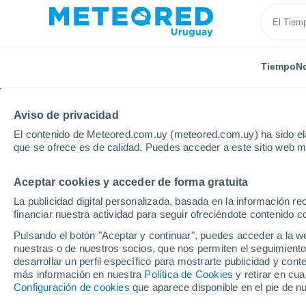
Tiempo
No
Aviso de privacidad
El contenido de Meteored.com.uy (meteored.com.uy) ha sido ela
que se ofrece es de calidad. Puedes acceder a este sitio web m
Aceptar cookies y acceder de forma gratuita
Inicio
España
Castilla y León
Provincia de Soria
La publicidad digital personalizada, basada en la información r
financiar nuestra actividad para seguir ofreciéndote contenido c
Tiempo en la Provincia
Pulsando el botón "Aceptar y continuar", puedes acceder a la w
nuestras o de nuestros socios, que nos permiten el seguimiento
desarrollar un perfil específico para mostrarte publicidad y co
Hoy, 6 agosto
Todo el día
Símbolo
más información en nuestra
Política de Cookies
y retirar en cu
Configuración de cookies
que aparece disponible en el pie de n