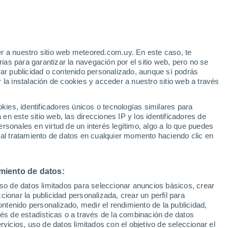
28°
28°
14°
14°
San Pedro
La Póveda
Manrique
de Soria
31°
17°
r a nuestro sitio web meteored.com.uy. En este caso, te
esa
as para garantizar la navegación por el sitio web, pero no se
29°
rar publicidad o contenido personalizado, aunque sí podrás
32°
15°
15°
 la instalación de cookies y acceder a nuestro sitio web a través
Ólvega
31°
33°
Soria
16°
16°
Peroniel del
r
es, identificadores únicos o tecnologías similares para
Campo
n este sitio web, las direcciones IP y los identificadores de
rsonales en virtud de un interés legítimo, algo a lo que puedes
 al tratamiento de datos en cualquier momento haciendo clic en
33°
34°
°
16°
17°
°
Serón de
Almazán
35°
Nágima
18°
miento de datos:
Cihuela
uso de datos limitados para seleccionar anuncios básicos, crear
ccionar la publicidad personalizada, crear un perfil para
33°
17°
ontenido personalizado, medir el rendimiento de la publicidad,
34°
lpanseque
vés de estadísticas o a través de la combinación de datos
18°
32°
Montuenga
rvicios, uso de datos limitados con el objetivo de seleccionar el
17°