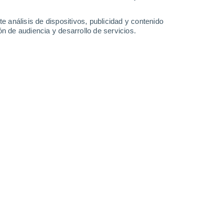
de Soria
Medinaceli
e análisis de dispositivos, publicidad y contenido
n de audiencia y desarrollo de servicios.
Leaflet
|
©
OpenStreetMap
|
ECMWF
by © Meteored