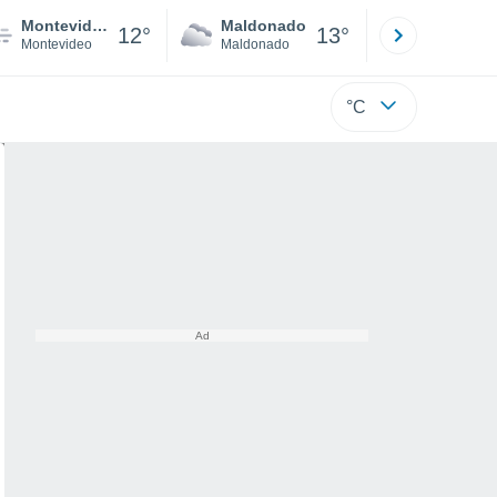
Montevideo
Maldonado
Paysandú
12°
13°
Montevideo
Maldonado
Paysandú
°C