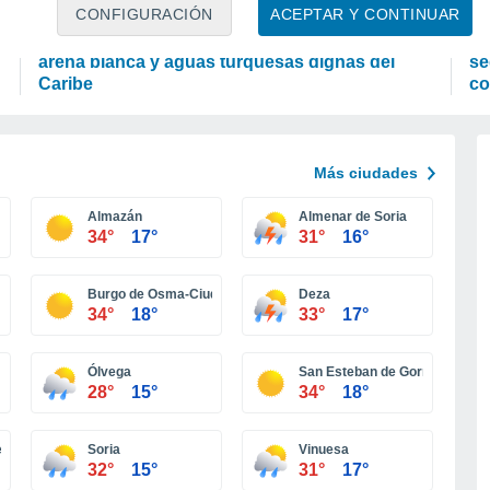
OCIO
P
CONFIGURACIÓN
ACEPTAR Y CONTINUAR
El Japón secreto que no te imaginas: playas de
La
arena blanca y aguas turquesas dignas del
se
Caribe
co
Más ciudades
Almazán
Almenar de Soria
34°
17°
31°
16°
Burgo de Osma-Ciudad de Osma
Deza
34°
18°
33°
17°
Ólvega
San Esteban de Gormaz
28°
15°
34°
18°
e
Soria
Vinuesa
32°
15°
31°
17°