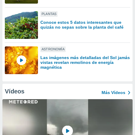
ón de
uedes
uestro sitio
PLANTAS
ed.com.uy.
Conoce estos 5 datos interesantes que
o, te
quizás no sepas sobre la planta del café
 de que
talarán
e sean
para
ASTRONOMÍA
a
Las imágenes más detalladas del Sol jamás
por el sitio
vistas revelan remolinos de energía
o se
magnética
cookies para
nto ni para
licidad o
Vídeos
Más Vídeos
ado, aunque
sualizar
general no
ada. Puedes
 instalación
y acceder a
io web a