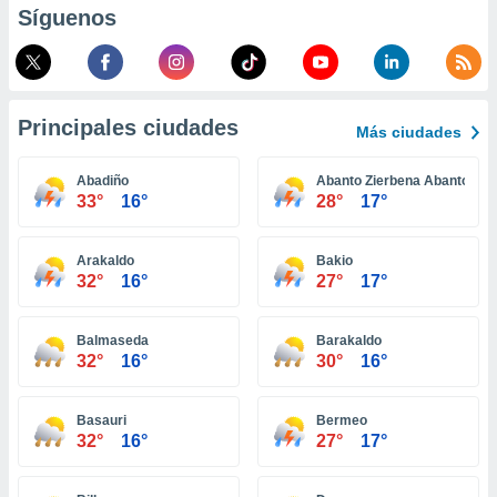
Síguenos
retirar su
ento u
 de datos
er momento
ic en
Principales ciudades
Más ciudades
o en
Abadiño
Abanto Zierbena Abanto y C
 Cookies
en
33°
16°
28°
17°
eb.
y
Arakaldo
Bakio
socios
32°
16°
27°
17°
el
to de
Balmaseda
Barakaldo
32°
16°
30°
16°
la
 en un
Basauri
Bermeo
 y/o acceder
32°
16°
27°
17°
 de datos
ara
 anuncios