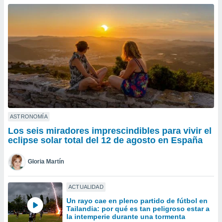
ublicidad y
do en
 mismo.
sultar más
 en nuestra
 Cookies
y
ualquier
ento
 botón
ación de
kies
ASTRONOMÍA
 disponible
Los seis miradores imprescindibles para vivir el
e nuestra
eclipse solar total del 12 de agosto en España
.
Gloria Martín
IVAMENTE,
ACTUALIDAD
as
Un rayo cae en pleno partido de fútbol en
 a cookies
Tailandia: por qué es tan peligroso estar a
 no aceptar
la intemperie durante una tormenta