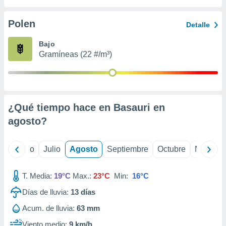
ados con el
 seleccionar
o.
Polen
Detalle
calización
Bajo
precisa e
Gramíneas (22 #/m³)
ión mediante
, publicidad
dos,
 publicidad
¿Qué tiempo hace en Basauri en
,
agosto
?
ón de
 desarrollo
s.
yo
Junio
Julio
Agosto
Septiembre
Octubre
Noviemb
tros 1199
ios
T. Media:
19°C
Max.:
23°C
Min:
16°C
Días de lluvia:
13
días
Acum. de lluvia:
63 mm
Viento medio:
9 km/h