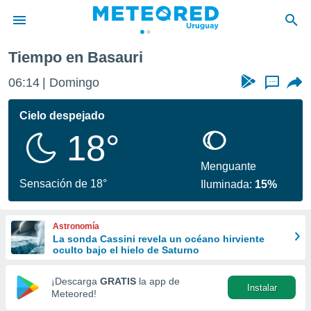
Tiempo en Basauri
privacidad
06:14
Domingo
...
o de
om.uy
com.uy) ha
Cielo despejado
ado por
18°
es para
ue la
 que se
Menguante
e calidad.
Sensación de 18°
Iluminada:
15%
eder a este
ediante las
opciones:
Astronomía
La sonda Cassini revela un océano hirviente
ookies y
oculto bajo el hielo de Saturno
e forma
¡Descarga
GRATIS
la app de
Instalar
d digital
Meteored!
ada, basada