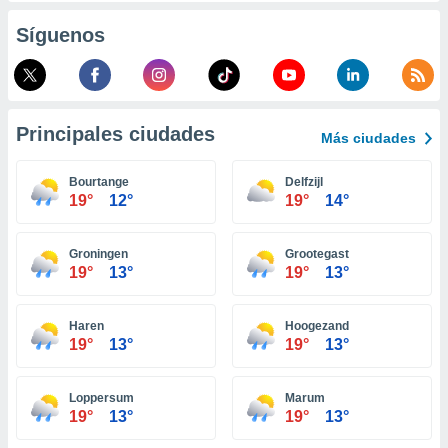
retirar su
Síguenos
ento u
 de datos
er momento
ic en
o en
Principales ciudades
Más ciudades
 Cookies
en
Bourtange
Delfzijl
eb.
19°
12°
19°
14°
y
socios
Groningen
Grootegast
el
19°
13°
19°
13°
to de
Haren
Hoogezand
19°
13°
19°
13°
la
 en un
 y/o acceder
Loppersum
Marum
 de datos
19°
13°
19°
13°
ara
 anuncios