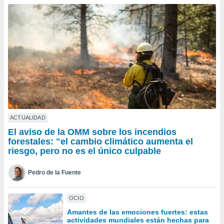
ublicidad y
do en
 mismo.
sultar más
 en nuestra
 Cookies
y
ualquier
ento
 botón
ación de
kies
ACTUALIDAD
 disponible
El aviso de la OMM sobre los incendios
e nuestra
forestales: "el cambio climático aumenta el
.
riesgo, pero no es el único culpable
IVAMENTE,
Pedro de la Fuente
as
OCIO
 a cookies
Amantes de las emociones fuertes: estas
 no aceptar
actividades mundiales están hechas para