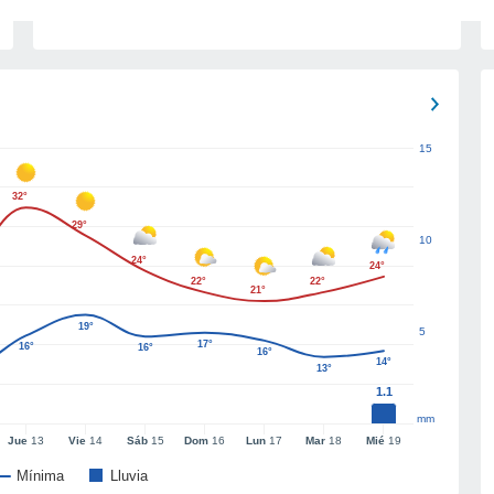
15
32°
29°
10
24°
24°
22°
22°
21°
19°
5
17°
16°
16°
16°
14°
13°
1.1
mm
Jue
13
Vie
14
Sáb
15
Dom
16
Lun
17
Mar
18
Mié
19
Mínima
Lluvia