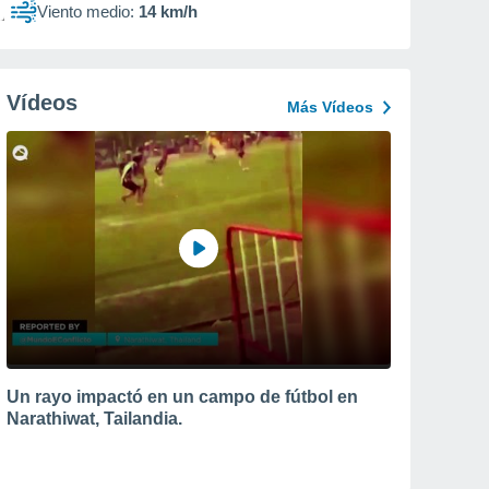
Viento medio:
14 km/h
Vídeos
Más Vídeos
Un rayo impactó en un campo de fútbol en
Narathiwat, Tailandia.