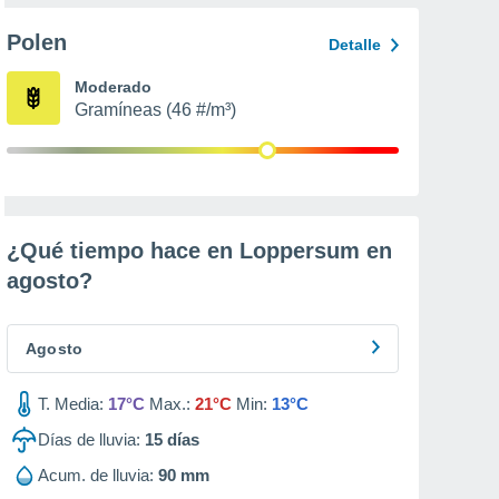
Polen
Detalle
Moderado
Gramíneas (46 #/m³)
¿Qué tiempo hace en Loppersum en
agosto
?
Agosto
T. Media:
17°C
Max.:
21°C
Min:
13°C
Días de lluvia:
15
días
Acum. de lluvia:
90 mm