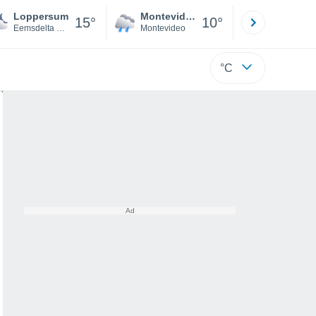
Loppersum
Montevideo
Maldonad
15°
10°
Eemsdelta Municipality
Montevideo
Maldonado
°C