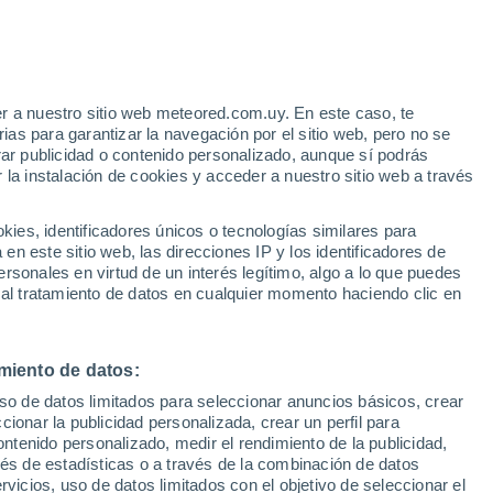
e
r a nuestro sitio web meteored.com.uy. En este caso, te
:
35%
as para garantizar la navegación por el sitio web, pero no se
rar publicidad o contenido personalizado, aunque sí podrás
 la instalación de cookies y acceder a nuestro sitio web a través
tales:
es, identificadores únicos o tecnologías similares para
 no
n este sitio web, las direcciones IP y los identificadores de
rsonales en virtud de un interés legítimo, algo a lo que puedes
 de lluvia
Satélites
Modelos
 al tratamiento de datos en cualquier momento haciendo clic en
miento de datos:
Lunes
Martes
Miércoles
Jueves
uso de datos limitados para seleccionar anuncios básicos, crear
10 Ago
11 Ago
12 Ago
13 Ago
ccionar la publicidad personalizada, crear un perfil para
ontenido personalizado, medir el rendimiento de la publicidad,
vés de estadísticas o a través de la combinación de datos
rvicios, uso de datos limitados con el objetivo de seleccionar el
50%