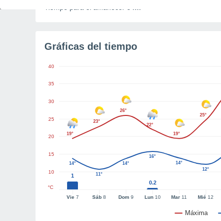
Tiempo para el amanecer
54m
Gráficas del tiempo
40
35
30
26°
25°
25
23°
22°
19°
19°
20
15
16°
14°
14°
14°
12°
10
11°
1
0.2
°C
Vie
7
Sáb
8
Dom
9
Lun
10
Mar
11
Mié
12
Máxima