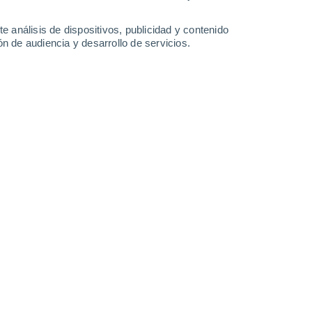
0.2 mm
22°
/
16°
19°
/
14°
25°
/
12°
32°
/
16°
e análisis de dispositivos, publicidad y contenido
n de audiencia y desarrollo de servicios.
-
41
km/h
14
-
29
km/h
16
-
34
km/h
15
-
27
km/h
sto
uboso
Oeste
0 Bajo
10
-
17 km/h
FPS:
no
uboso
Oeste
0 Bajo
10
-
18 km/h
FPS:
no
uboso
Oeste
0 Bajo
9
-
17 km/h
FPS:
no
Oeste
0 Bajo
10
-
19 km/h
FPS:
no