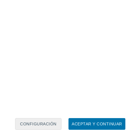
Calendario lunar
Lun
Mar
Mié
Jue
Vie
Sáb
Dom
7
8
9
10
11
12
13
14
15
16
17
18
19
20
CONFIGURACIÓN
ACEPTAR Y CONTINUAR