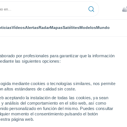
ticias
Vídeos
Alertas
Radar
Mapas
Satélites
Modelos
Mundo
borado por profesionales para garantizar que la información
ediante las siguientes opciones:
um
ecogida mediante cookies o tecnologías similares, nos permite
on altos estándares de calidad sin coste.
eb aceptando la instalación de todas las cookies, ya sean
 y análisis del comportamiento en el sitio web, así como
...
ntenido personalizado en función del mismo. Puedes consultar
alquier momento el consentimiento pulsando el botón
Por hora
uestra página web.
Lluvias débiles en las próximas
horas