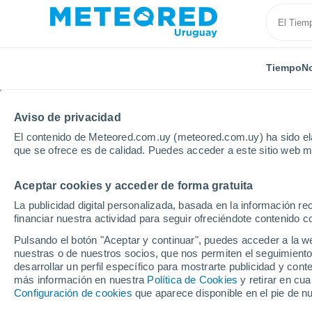
Tiempo
No
Aviso de privacidad
El contenido de Meteored.com.uy (meteored.com.uy) ha sido ela
que se ofrece es de calidad. Puedes acceder a este sitio web m
Aceptar cookies y acceder de forma gratuita
Inicio
Holanda
Provincia de Groninga
Loppers
La publicidad digital personalizada, basada en la información r
financiar nuestra actividad para seguir ofreciéndote contenido c
Tiempo en Loppersum
Pulsando el botón "Aceptar y continuar", puedes acceder a la w
nuestras o de nuestros socios, que nos permiten el seguimiento
04:23
Viernes
desarrollar un perfil específico para mostrarte publicidad y co
más información en nuestra
Política de Cookies
y retirar en cu
Configuración de cookies
que aparece disponible en el pie de n
Parcialmente nuboso