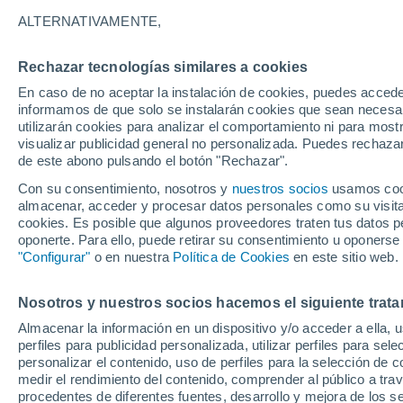
15°
ALTERNATIVAMENTE,
Rechazar tecnologías similares a cookies
Menguant
En caso de no aceptar la instalación de cookies, puedes accede
Iluminada
Sensación de 15°
informamos de que solo se instalarán cookies que sean necesari
utilizarán cookies para analizar el comportamiento ni para most
visualizar publicidad general no personalizada. Puedes rechazar
de este abono pulsando el botón "Rechazar".
Actualidad
El aviso de la OMM sobre los incendios fores
Con su consentimiento, nosotros y
nuestros socios
usamos cooki
"el cambio climático aumenta el riesgo, pero
almacenar, acceder y procesar datos personales como su visita e
es el único culpable
cookies. Es posible que algunos proveedores traten tus datos pe
Tiempo 1 - 7 días
Actualidad
Mapa de lluvia
Radar
oponerte. Para ello, puede retirar su consentimiento u oponerse
"Configurar"
o en nuestra
Política de Cookies
en este sitio web.
Nosotros y nuestros socios hacemos el siguiente trata
Mañana
Domingo
Hoy
Almacenar la información en un dispositivo y/o acceder a ella, 
8 Ago
9 Ago
7 Ago
perfiles para publicidad personalizada, utilizar perfiles para sele
personalizar el contenido, uso de perfiles para la selección de c
medir el rendimiento del contenido, comprender al público a tra
procedentes de diferentes fuentes, desarrollo y mejora de los se
70%