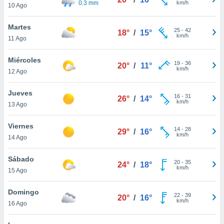
0.3 mm
km/h
ublicidad y
10 Ago
do en
Martes
25
-
42
 mismo.
18°
/
15°
km/h
11 Ago
sultar más
 en nuestra
Miércoles
 Cookies
y
19
-
36
20°
/
11°
km/h
ualquier
12 Ago
ento
Jueves
16
-
31
26°
/
14°
 botón
km/h
13 Ago
ación de
kies
Viernes
 disponible
14
-
28
29°
/
16°
km/h
e nuestra
14 Ago
.
Sábado
20
-
35
24°
/
18°
IVAMENTE,
km/h
15 Ago
Domingo
as
22
-
39
20°
/
16°
km/h
16 Ago
 a cookies
 no aceptar