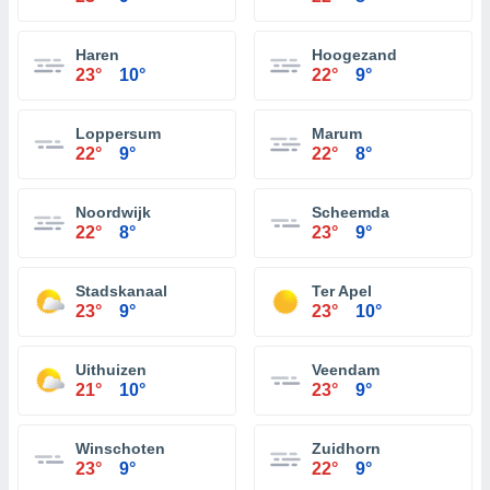
Haren
Hoogezand
23°
10°
22°
9°
Loppersum
Marum
22°
9°
22°
8°
Noordwijk
Scheemda
22°
8°
23°
9°
Stadskanaal
Ter Apel
23°
9°
23°
10°
Uithuizen
Veendam
21°
10°
23°
9°
Winschoten
Zuidhorn
23°
9°
22°
9°