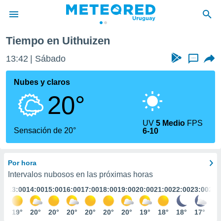
Tiempo en Uithuizen
privacidad
13:42
Sábado
...
o de
om.uy
com.uy) ha
Nubes y claros
ado por
20°
es para
ue la
 que se
UV
5 Medio
FPS
e calidad.
Sensación de 20°
6-10
eder a este
ediante las
opciones:
Por hora
ookies y
Intervalos nubosos en las próximas horas
e forma
:00
13:00
14:00
15:00
16:00
17:00
18:00
19:00
20:00
21:00
22:00
23:00
24:
d digital
9°
19°
20°
20°
20°
20°
20°
20°
19°
18°
18°
17°
17
ada, basada