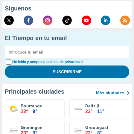
Síguenos
El Tiempo en tu email
He leído y acepto la política de privacidad.
Principales ciudades
Más ciudades
Bourtange
Delfzijl
23°
9°
22°
11°
Groningen
Grootegast
23°
9°
22°
8°