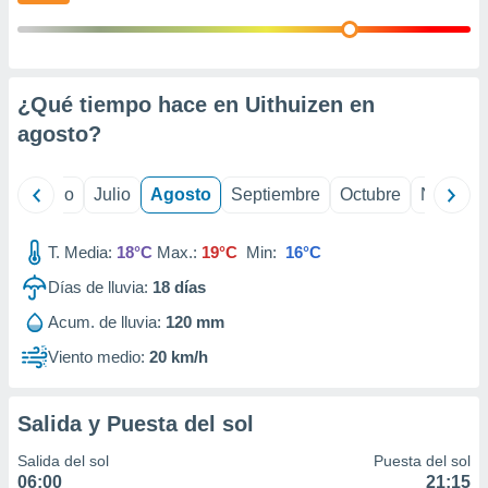
ados con el
 seleccionar
o.
calización
precisa e
¿Qué tiempo hace en Uithuizen en
ión mediante
agosto
?
, publicidad
yo
Junio
Julio
Agosto
Septiembre
Octubre
Noviemb
dos,
 publicidad
,
T. Media:
18°C
Max.:
19°C
Min:
16°C
ón de
 desarrollo
Días de lluvia:
18
días
s.
Acum. de lluvia:
120 mm
tros 1199
Viento medio:
20 km/h
ios
Salida y Puesta del sol
Salida del sol
Puesta del sol
06:00
21:15