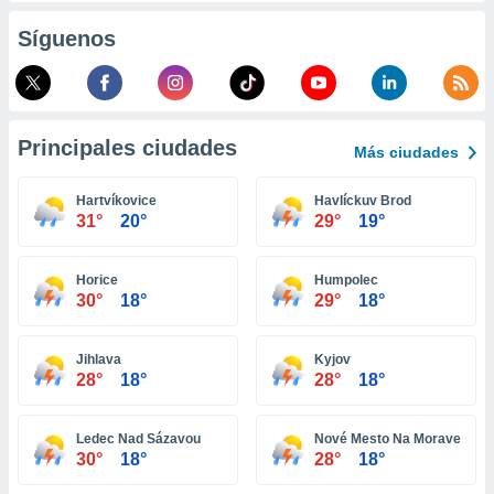
retirar su
Síguenos
ento u
 de datos
er momento
ic en
o en
Principales ciudades
Más ciudades
 Cookies
en
Hartvíkovice
Havlíckuv Brod
eb.
31°
20°
29°
19°
y
socios
Horice
Humpolec
el
30°
18°
29°
18°
to de
Jihlava
Kyjov
28°
18°
28°
18°
la
 en un
 y/o acceder
Ledec Nad Sázavou
Nové Mesto Na Morave
 de datos
30°
18°
28°
18°
ara
 anuncios