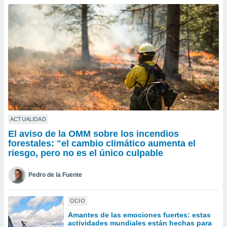
ublicidad y
do en
 mismo.
sultar más
 en nuestra
 Cookies
y
ualquier
ento
 botón
ación de
kies
ACTUALIDAD
 disponible
El aviso de la OMM sobre los incendios
e nuestra
forestales: "el cambio climático aumenta el
.
riesgo, pero no es el único culpable
IVAMENTE,
Pedro de la Fuente
as
OCIO
 a cookies
Amantes de las emociones fuertes: estas
 no aceptar
actividades mundiales están hechas para