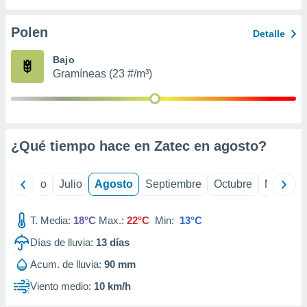
ados con el
 seleccionar
o.
Polen
Detalle
calización
Bajo
precisa e
Gramíneas (23 #/m³)
ión mediante
, publicidad
dos,
 publicidad
¿Qué tiempo hace en Zatec en
agosto
?
,
ón de
 desarrollo
yo
Junio
Julio
Agosto
Septiembre
Octubre
Noviemb
s.
tros 1199
T. Media:
18°C
Max.:
22°C
Min:
13°C
ios
Días de lluvia:
13
días
Acum. de lluvia:
90 mm
Viento medio:
10 km/h