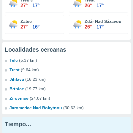
Trebíc
Trest
27°
17°
26°
17°
Zatec
Zdár Nad Sázavou
27°
16°
26°
17°
Localidades cercanas
Telc
(5.37 km)
Trest
(9.64 km)
Jihlava
(16.23 km)
Brtnice
(19.77 km)
Zirovnice
(24.07 km)
Jaromerice Nad Rokytnou
(30.62 km)
Tiempo...