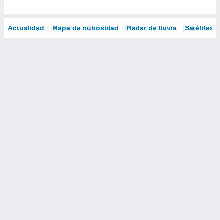
Actualidad
Mapa de nubosidad
Radar de lluvia
Satélites