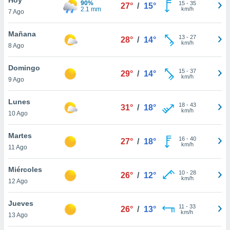
90%
ublicidad y
15
-
35
27°
/
15°
2.1 mm
km/h
7 Ago
do en
 mismo.
Mañana
13
-
27
28°
/
14°
sultar más
km/h
8 Ago
 en nuestra
 Cookies
y
Domingo
15
-
37
ualquier
29°
/
14°
km/h
9 Ago
ento
 botón
Lunes
18
-
43
31°
/
18°
ación de
km/h
10 Ago
kies
 disponible
Martes
16
-
40
e nuestra
27°
/
18°
km/h
11 Ago
.
Miércoles
IVAMENTE,
10
-
28
26°
/
12°
km/h
12 Ago
as
Jueves
11
-
33
26°
/
13°
 a cookies
km/h
13 Ago
 no aceptar