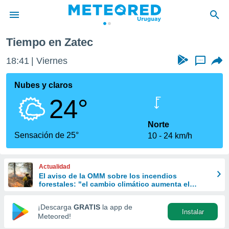
Tiempo en Zatec
privacidad
18:41
Viernes
...
o de
om.uy
com.uy) ha
Nubes y claros
ado por
24°
es para
ue la
 que se
Norte
e calidad.
Sensación de 25°
10
24 km/h
eder a este
ediante las
opciones:
Actualidad
El aviso de la OMM sobre los incendios
ookies y
forestales: "el cambio climático aumenta el
e forma
riesgo, pero no es el único culpable
¡Descarga
GRATIS
la app de
Instalar
d digital
Meteored!
ada, basada