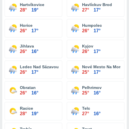
Hartvíkovice
Havlíckuv Brod
28°
19°
27°
17°
Horice
Humpolec
26°
17°
26°
17°
Jihlava
Kyjov
26°
16°
26°
17°
Ledec Nad Sázavou
Nové Mesto Na Morave
26°
17°
25°
17°
Obratan
Pelhrimov
26°
16°
25°
16°
Racice
Telc
28°
19°
27°
16°