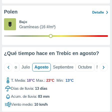
ados con el
 seleccionar
o.
Polen
Detalle
calización
Bajo
precisa e
Gramíneas (16 #/m³)
ión mediante
, publicidad
dos,
 publicidad
¿Qué tiempo hace en Trebíc en
agosto
?
,
ón de
 desarrollo
yo
Junio
Julio
Agosto
Septiembre
Octubre
Noviemb
s.
tros 1199
T. Media:
18°C
Max.:
23°C
Min:
13°C
ios
Días de lluvia:
13
días
Acum. de lluvia:
83 mm
Viento medio:
10 km/h