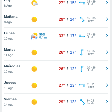
ublicidad y
15
-
29
27°
/
15°
km/h
8 Ago
do en
 mismo.
Mañana
15
-
35
29°
/
14°
sultar más
km/h
9 Ago
 en nuestra
 Cookies
y
Lunes
50%
17
-
38
ualquier
33°
/
17°
0.4 mm
km/h
10 Ago
ento
 botón
Martes
16
-
37
26°
/
17°
ación de
km/h
11 Ago
kies
 disponible
Miércoles
10
-
26
e nuestra
26°
/
12°
km/h
12 Ago
.
Jueves
IVAMENTE,
11
-
29
27°
/
13°
km/h
13 Ago
as
Viernes
9
-
28
29°
/
13°
 a cookies
km/h
14 Ago
 no aceptar