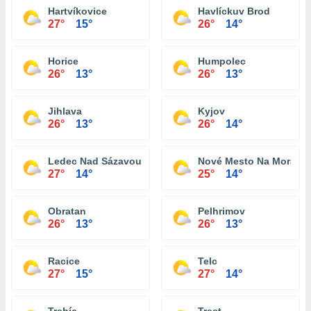
Hartvíkovice
Havlíckuv Brod
27°
15°
26°
14°
Horice
Humpolec
26°
13°
26°
13°
Jihlava
Kyjov
26°
13°
26°
14°
Ledec Nad Sázavou
Nové Mesto Na Morave
27°
14°
25°
14°
Obratan
Pelhrimov
26°
13°
26°
13°
Racice
Telc
27°
15°
27°
14°