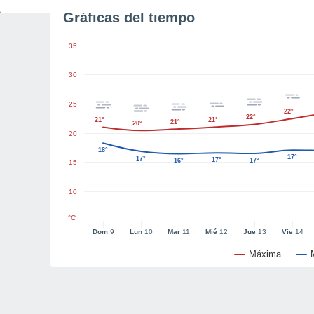
Gráficas del tiempo
35
30
25
22°
22°
21°
21°
21°
20°
20
18°
17°
17°
17°
16°
17°
15
10
°C
Dom
9
Lun
10
Mar
11
Mié
12
Jue
13
Vie
14
Máxima