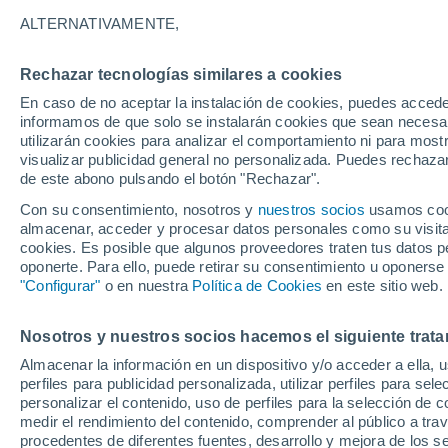
19°
ALTERNATIVAMENTE,
Rechazar tecnologías similares a cookies
Oeste
En caso de no aceptar la instalación de cookies, puedes accede
Sensación de 19°
2
-
7 km/h
informamos de que solo se instalarán cookies que sean necesari
utilizarán cookies para analizar el comportamiento ni para most
visualizar publicidad general no personalizada. Puedes rechazar
de este abono pulsando el botón "Rechazar".
Astronomía
La sonda Cassini revela un océano hirviente
Con su consentimiento, nosotros y
nuestros socios
usamos cooki
oculto bajo el hielo de Saturno
almacenar, acceder y procesar datos personales como su visita e
cookies. Es posible que algunos proveedores traten tus datos pe
Tiempo 1 - 7 días
Actualidad
Mapa de nubosidad
oponerte. Para ello, puede retirar su consentimiento u oponerse
"Configurar"
o en nuestra
Política de Cookies
en este sitio web.
Nosotros y nuestros socios hacemos el siguiente trata
Mañana
Martes
M
Hoy
Almacenar la información en un dispositivo y/o acceder a ella, 
10 Ago
11 Ago
9 Ago
perfiles para publicidad personalizada, utilizar perfiles para sele
personalizar el contenido, uso de perfiles para la selección de c
medir el rendimiento del contenido, comprender al público a tra
procedentes de diferentes fuentes, desarrollo y mejora de los se