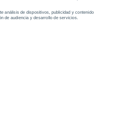
21°
/
17°
22°
/
17°
22°
/
17°
23°
/
17°
e análisis de dispositivos, publicidad y contenido
n de audiencia y desarrollo de servicios.
-
21
km/h
17
-
28
km/h
21
-
33
km/h
15
-
29
km/h
uboso
Oeste
1 Bajo
2
-
7 km/h
FPS:
no
uboso
Oeste
2 Bajo
3
-
8 km/h
FPS:
no
uboso
Noroeste
3 Medio
6
-
12 km/h
FPS:
6-10
uboso
Noroeste
5 Medio
9
-
16 km/h
FPS:
6-10