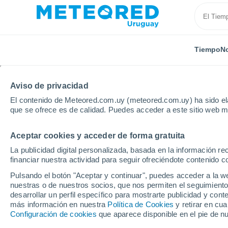
Tiempo
No
Aviso de privacidad
El contenido de Meteored.com.uy (meteored.com.uy) ha sido ela
que se ofrece es de calidad. Puedes acceder a este sitio web m
Aceptar cookies y acceder de forma gratuita
Inicio
Portugal
Distrito de Viana do Castelo
Afif
La publicidad digital personalizada, basada en la información r
financiar nuestra actividad para seguir ofreciéndote contenido c
Tiempo en Afife
Pulsando el botón "Aceptar y continuar", puedes acceder a la w
nuestras o de nuestros socios, que nos permiten el seguimiento
08:44
Domingo
desarrollar un perfil específico para mostrarte publicidad y co
más información en nuestra
Política de Cookies
y retirar en cu
Configuración de cookies
que aparece disponible en el pie de n
Parcialmente nuboso