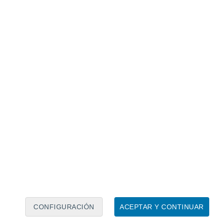
Calendario lunar
Lun
Mar
Mié
Jue
Vie
Sáb
Dom
9
10
11
12
13
14
15
16
17
18
19
20
21
22
CONFIGURACIÓN
ACEPTAR Y CONTINUAR