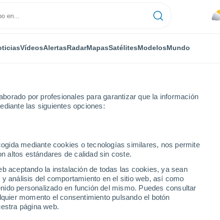
ticias
Vídeos
Alertas
Radar
Mapas
Satélites
Modelos
Mundo
borado por profesionales para garantizar que la información
ediante las siguientes opciones:
e
ecogida mediante cookies o tecnologías similares, nos permite
on altos estándares de calidad sin coste.
eb aceptando la instalación de todas las cookies, ya sean
 y análisis del comportamiento en el sitio web, así como
...
ntenido personalizado en función del mismo. Puedes consultar
alquier momento el consentimiento pulsando el botón
Por hora
uestra página web.
Cielos nubosos en las próximas
horas