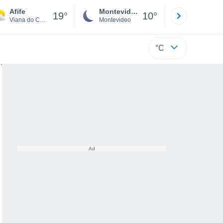
Afife
Montevideo
Maldonad
19°
10°
Viana do Castelo
Montevideo
Maldonado
°C