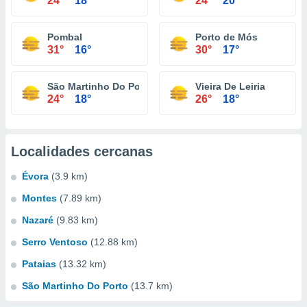
24°
18°
24°
20°
Pombal
Porto de Mós
31°
16°
30°
17°
São Martinho Do Porto
Vieira De Leiria
24°
18°
26°
18°
Localidades cercanas
Évora
(3.9 km)
Montes
(7.89 km)
Nazaré
(9.83 km)
Serro Ventoso
(12.88 km)
Pataias
(13.32 km)
São Martinho Do Porto
(13.7 km)