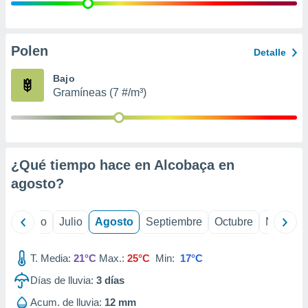
ados con el
 seleccionar
o.
calización
Polen
Detalle
precisa e
ión mediante
Bajo
Gramíneas (7 #/m³)
, publicidad
dos,
 publicidad
,
¿Qué tiempo hace en Alcobaça en
ón de
 desarrollo
agosto
?
s.
tros 1199
yo
Junio
Julio
Agosto
Septiembre
Octubre
Noviemb
ios
T. Media:
21°C
Max.:
25°C
Min:
17°C
Días de lluvia:
3
días
Acum. de lluvia:
12 mm