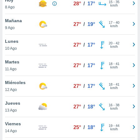
ublicidad y
15
-
35
28°
/
17°
km/h
8 Ago
do en
 mismo.
Mañana
17
-
40
27°
/
19°
sultar más
km/h
9 Ago
 en nuestra
 Cookies
y
Lunes
20
-
42
ualquier
27°
/
17°
km/h
10 Ago
ento
 botón
Martes
18
-
41
27°
/
17°
ación de
km/h
11 Ago
kies
 disponible
Miércoles
18
-
41
e nuestra
27°
/
17°
km/h
12 Ago
.
Jueves
IVAMENTE,
16
-
38
27°
/
18°
km/h
13 Ago
as
Viernes
19
-
44
25°
/
18°
 a cookies
km/h
14 Ago
 no aceptar