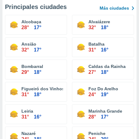
Principales ciudades
Más ciudades
Alcobaça
Alvaiázere
28°
17°
32°
18°
Ansião
Batalha
32°
17°
31°
16°
Bombarral
Caldas da Rainha
29°
18°
27°
18°
Figueiró dos Vinhos
Foz Do Arelho
31°
18°
24°
19°
Leiria
Marinha Grande
31°
16°
28°
17°
Nazaré
Peniche