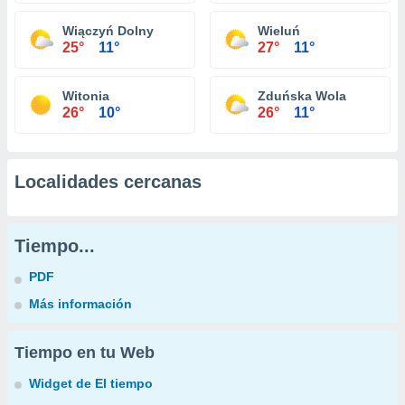
Wiączyń Dolny
Wieluń
25°
11°
27°
11°
Witonia
Zduńska Wola
26°
10°
26°
11°
Localidades cercanas
Tiempo...
PDF
Más información
Tiempo en tu Web
Widget de El tiempo