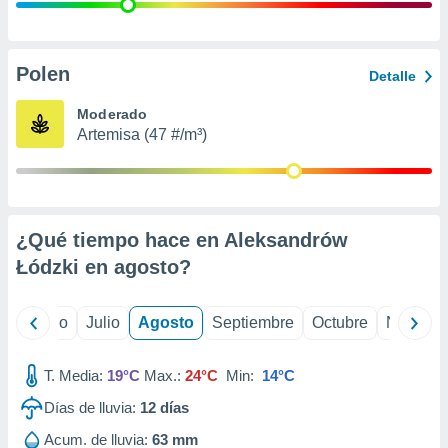
ados con el
 seleccionar
o.
calización
Polen
Detalle
precisa e
ión mediante
Moderado
Artemisa (47 #/m³)
, publicidad
dos,
 publicidad
,
¿Qué tiempo hace en Aleksandrów
ón de
 desarrollo
Łódzki en
agosto
?
s.
tros 1199
yo
Junio
Julio
Agosto
Septiembre
Octubre
Noviemb
ios
T. Media:
19°C
Max.:
24°C
Min:
14°C
Días de lluvia:
12
días
Acum. de lluvia:
63 mm