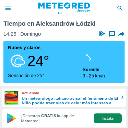
Tiempo en Aleksandrów Łódzki
privacidad
14:25
Domingo
...
o de
om.uy
com.uy) ha
Nubes y claros
ado por
24°
es para
ue la
 que se
Sureste
e calidad.
Sensación de 25°
9
25 km/h
eder a este
ediante las
opciones:
Actualidad
Un meteorólogo italiano avisa: el fenómeno de El
ookies y
Niño podría traer olas de calor más intensas a
e forma
Europa
¡Descarga
GRATIS
la app de
Instalar
d digital
Meteored!
ada, basada