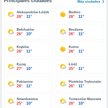
Principales ciudades
Más ciudades
Aleksandrów Łódzki
Bedlno
26°
11°
26°
11°
Bełchatów
Brudzew
26°
10°
26°
11°
Krąków
Kutno
26°
11°
26°
11°
Kużaj
Łódź
27°
10°
25°
11°
Pabianice
Piotrków Trybunalski
26°
11°
26°
11°
Smardzewice
Tomaszów Mazowiecki
25°
10°
26°
10°