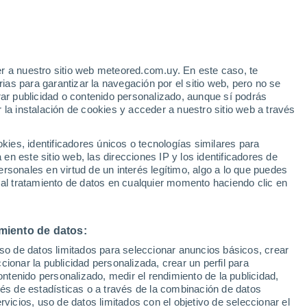
e
r a nuestro sitio web meteored.com.uy. En este caso, te
:
46%
as para garantizar la navegación por el sitio web, pero no se
rar publicidad o contenido personalizado, aunque sí podrás
 la instalación de cookies y acceder a nuestro sitio web a través
Radar de lluvia
Satélites
Modelos
es, identificadores únicos o tecnologías similares para
n este sitio web, las direcciones IP y los identificadores de
rsonales en virtud de un interés legítimo, algo a lo que puedes
 al tratamiento de datos en cualquier momento haciendo clic en
omingo
Lunes
Martes
Miércoles
9 Ago
10 Ago
11 Ago
12 Ago
miento de datos:
uso de datos limitados para seleccionar anuncios básicos, crear
ccionar la publicidad personalizada, crear un perfil para
ontenido personalizado, medir el rendimiento de la publicidad,
31°
/
25°
31°
/
25°
31°
/
24°
31°
/
25°
vés de estadísticas o a través de la combinación de datos
rvicios, uso de datos limitados con el objetivo de seleccionar el