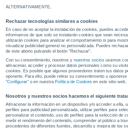
27°
ALTERNATIVAMENTE,
Rechazar tecnologías similares a cookies
Menguant
En caso de no aceptar la instalación de cookies, puedes accede
Iluminada
Sensación de 30°
informamos de que solo se instalarán cookies que sean necesari
utilizarán cookies para analizar el comportamiento ni para most
visualizar publicidad general no personalizada. Puedes rechazar
de este abono pulsando el botón "Rechazar".
Tiempo 1 - 7 días
Actualidad
Mapa de temperatura
Con su consentimiento, nosotros y
nuestros socios
usamos cooki
almacenar, acceder y procesar datos personales como su visita e
cookies. Es posible que algunos proveedores traten tus datos pe
oponerte. Para ello, puede retirar su consentimiento u oponerse
Mañana
Sábado
D
Hoy
"Configurar"
o en nuestra
Política de Cookies
en este sitio web.
7 Ago
8 Ago
6 Ago
Nosotros y nuestros socios hacemos el siguiente trata
Almacenar la información en un dispositivo y/o acceder a ella, 
perfiles para publicidad personalizada, utilizar perfiles para sele
personalizar el contenido, uso de perfiles para la selección de c
31°
/
25°
32°
/
25°
30°
/
26°
medir el rendimiento del contenido, comprender al público a tra
procedentes de diferentes fuentes, desarrollo y mejora de los se