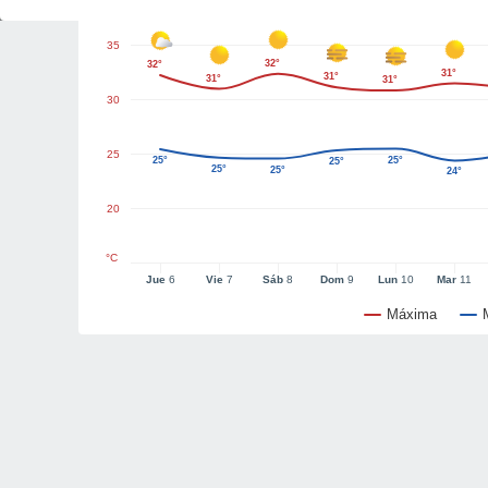
35
32°
32°
31°
31°
31°
31°
30
25
25°
25°
25°
25°
25°
24°
20
°C
Jue
6
Vie
7
Sáb
8
Dom
9
Lun
10
Mar
11
Máxima