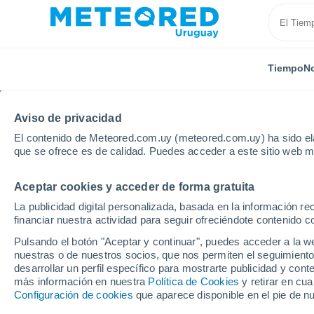
Tiempo
No
Aviso de privacidad
El contenido de Meteored.com.uy (meteored.com.uy) ha sido ela
que se ofrece es de calidad. Puedes acceder a este sitio web m
Aceptar cookies y acceder de forma gratuita
Inicio
España
Comunidad Valenciana
Provincia
La publicidad digital personalizada, basada en la información r
financiar nuestra actividad para seguir ofreciéndote contenido c
Tiempo en Alicante
Pulsando el botón "Aceptar y continuar", puedes acceder a la w
nuestras o de nuestros socios, que nos permiten el seguimiento
22:25
Jueves
desarrollar un perfil específico para mostrarte publicidad y co
más información en nuestra
Política de Cookies
y retirar en cu
Configuración de cookies
que aparece disponible en el pie de n
Cielo despejado