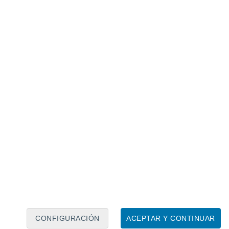
Calendario lunar
Lun
Mar
Mié
Jue
Vie
Sáb
Dom
6
7
8
9
10
11
12
13
14
15
16
17
18
19
CONFIGURACIÓN
ACEPTAR Y CONTINUAR
3