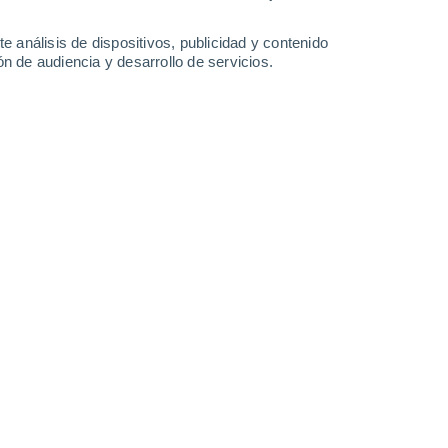
-
29
km/h
15
-
34
km/h
14
-
32
km/h
14
-
31
km/h
e análisis de dispositivos, publicidad y contenido
n de audiencia y desarrollo de servicios.
Sureste
4 Medio
11
-
26 km/h
FPS:
6-10
Este
2 Bajo
10
-
24 km/h
FPS:
no
Este
1 Bajo
10
-
23 km/h
FPS:
no
Este
0 Bajo
10
-
21 km/h
FPS:
no
Este
0 Bajo
8
-
20 km/h
FPS:
no