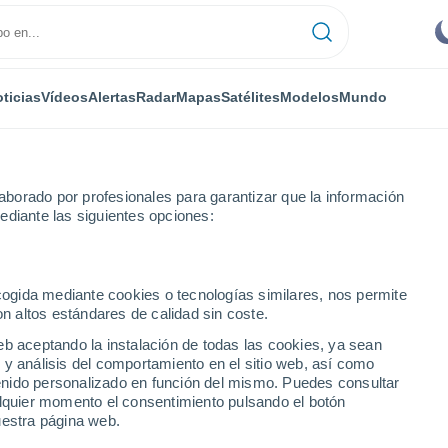
ticias
Vídeos
Alertas
Radar
Mapas
Satélites
Modelos
Mundo
borado por profesionales para garantizar que la información
ediante las siguientes opciones:
 de Alicante
Alicante
ecogida mediante cookies o tecnologías similares, nos permite
on altos estándares de calidad sin coste.
eb aceptando la instalación de todas las cookies, ya sean
 y análisis del comportamiento en el sitio web, así como
...
ntenido personalizado en función del mismo. Puedes consultar
alquier momento el consentimiento pulsando el botón
Por hora
uestra página web.
Cielos despejados en las
próximas horas