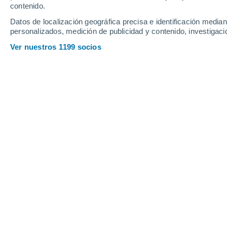
contenido.
13
-
28
km/h
13
-
27
km/h
13
14
-
29
km/h
Datos de localización geográfica precisa e identificación mediant
personalizados, medición de publicidad y contenido, investigació
Tiempo en Alicante hoy
, 6 de agosto
Ver nuestros 1199 socios
Nubes y claros
30°
17:00
Sensación T.
35°
Nubes y claros
29°
18:00
Sensación T.
34°
Nubes y claros
29°
19:00
Sensación T.
33°
Nubes y claros
28°
20:00
Sensación T.
32°
Nubes y claros
27°
21:00
Sensación T.
31°