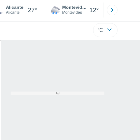
Alicante
Montevideo
Maldonad
27°
12°
Alicante
Montevideo
Maldonado
°C