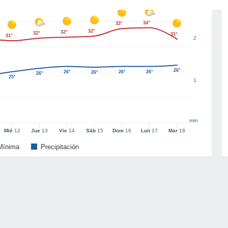
34°
33°
32°
32°
32°
31°
31°
2
26°
26°
26°
26°
26°
26°
25°
1
mm
Mié
12
Jue
13
Vie
14
Sáb
15
Dom
16
Lun
17
Mar
18
Mínima
Precipitación