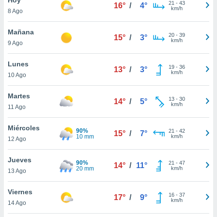
ublicidad y
21
-
43
16°
/
4°
km/h
8 Ago
do en
 mismo.
Mañana
20
-
39
15°
/
3°
sultar más
km/h
9 Ago
 en nuestra
 Cookies
y
Lunes
19
-
36
ualquier
13°
/
3°
km/h
10 Ago
ento
 botón
Martes
13
-
30
14°
/
5°
ación de
km/h
11 Ago
kies
 disponible
Miércoles
90%
21
-
42
e nuestra
15°
/
7°
10 mm
km/h
12 Ago
.
Jueves
IVAMENTE,
90%
21
-
47
14°
/
11°
20 mm
km/h
13 Ago
as
Viernes
16
-
37
17°
/
9°
 a cookies
km/h
14 Ago
 no aceptar