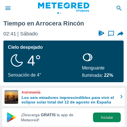
Tiempo en Arrocera Rincón
privacidad
02:41
Sábado
...
o de
om.uy
com.uy) ha
Cielo despejado
ado por
4°
es para
ue la
 que se
Menguante
e calidad.
Sensación de 4°
Iluminada:
22%
eder a este
ediante las
opciones:
Astronomía
Los seis miradores imprescindibles para vivir el
ookies y
eclipse solar total del 12 de agosto en España
e forma
¡Descarga
GRATIS
la app de
Instalar
d digital
Meteored!
ada, basada