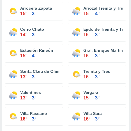
Arrocera Zapata
Arrozal Treinta y Tres
15°
3°
15°
4°
Cerro Chato
Ejido de Treinta y Tres
14°
3°
16°
3°
Estación Rincón
Gral. Enrique Martinez
15°
4°
16°
3°
Santa Clara de Olimar
Treinta y Tres
13°
3°
16°
3°
Valentines
Vergara
13°
3°
15°
3°
Villa Passano
Villa Sara
16°
3°
16°
3°