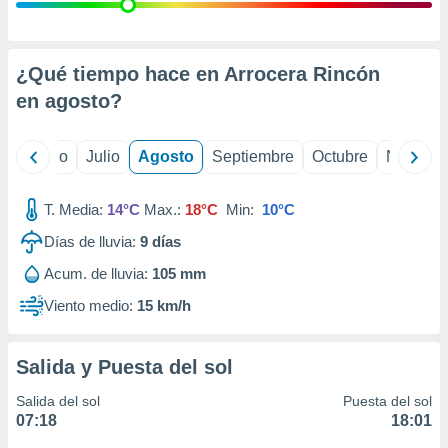
ados con el
 seleccionar
o.
calización
¿Qué tiempo hace en Arrocera Rincón
precisa e
en
agosto
?
ión mediante
, publicidad
yo
Junio
Julio
Agosto
Septiembre
Octubre
Noviemb
dos,
 publicidad
T. Media:
14°C
Max.:
18°C
Min:
10°C
,
Días de lluvia:
9
días
ón de
 desarrollo
Acum. de lluvia:
105 mm
s.
Viento medio:
15 km/h
tros 1199
ios
Salida y Puesta del sol
Salida del sol
Puesta del sol
07:18
18:01