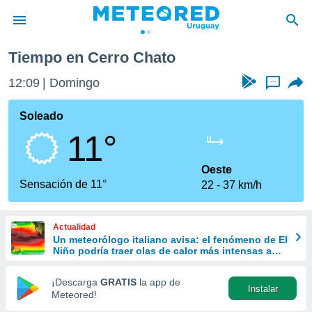
Tiempo en Cerro Chato
privacidad
12:09
Domingo
...
o de
om.uy
com.uy) ha
Soleado
ado por
11°
es para
ue la
 que se
Oeste
e calidad.
Sensación de 11°
22
37 km/h
eder a este
ediante las
opciones:
Actualidad
Un meteorólogo italiano avisa: el fenómeno de El
ookies y
Niño podría traer olas de calor más intensas a
e forma
Europa
¡Descarga
GRATIS
la app de
Instalar
d digital
Meteored!
ada, basada