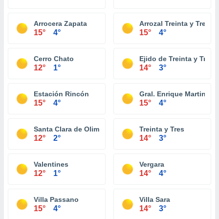
Arrocera Zapata
Arrozal Treinta y Tres
15°
4°
15°
4°
Cerro Chato
Ejido de Treinta y Tres
12°
1°
14°
3°
Estación Rincón
Gral. Enrique Martinez
15°
4°
15°
4°
Santa Clara de Olimar
Treinta y Tres
12°
2°
14°
3°
Valentines
Vergara
12°
1°
14°
4°
Villa Passano
Villa Sara
15°
4°
14°
3°