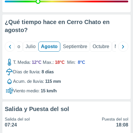
ados con el
 seleccionar
o.
calización
¿Qué tiempo hace en Cerro Chato en
precisa e
agosto
?
ión mediante
, publicidad
yo
Junio
Julio
Agosto
Septiembre
Octubre
Noviemb
dos,
 publicidad
T. Media:
12°C
Max.:
18°C
Min:
8°C
,
Días de lluvia:
8
días
ón de
 desarrollo
Acum. de lluvia:
115 mm
s.
Viento medio:
15 km/h
tros 1199
ios
Salida y Puesta del sol
Salida del sol
Puesta del sol
07:24
18:08