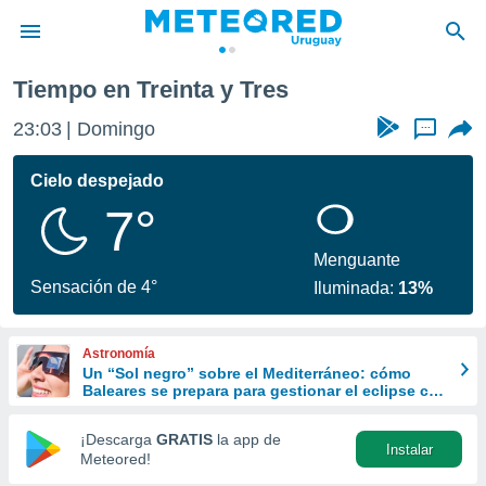
Tiempo en Treinta y Tres
privacidad
23:03
Domingo
...
o de
om.uy
com.uy) ha
Cielo despejado
ado por
7°
es para
ue la
 que se
Menguante
e calidad.
Sensación de 4°
Iluminada:
13%
eder a este
ediante las
opciones:
Astronomía
Un “Sol negro” sobre el Mediterráneo: cómo
ookies y
Baleares se prepara para gestionar el eclipse con
e forma
turismo responsable
¡Descarga
GRATIS
la app de
Instalar
d digital
Meteored!
ada, basada