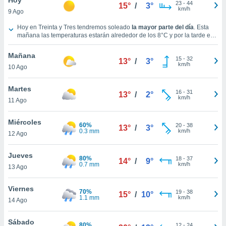
ublicidad y
23
-
44
15°
/
3°
km/h
9 Ago
do en
Tiempo en Treinta y Tres hoy
Hoy en Treinta y Tres tendremos soleado
la mayor parte del día
. Esta
 mismo.
mañana las temperaturas estarán alrededor de los
8°C
y por la tarde en
sultar más
torno a los
13°C
.
Durante la noche
, las temperaturas estarán cercanas a
 en nuestra
los
8°C
.
Vientos del Oeste a lo largo del día, con una velocidad media de
Mañana
15
-
32
23 km/h
.
13°
/
3°
 Cookies
y
km/h
10 Ago
ualquier
Martes
ento
16
-
31
13°
/
2°
km/h
 botón
11 Ago
ación de
kies
Miércoles
60%
20
-
38
13°
/
3°
 disponible
0.3 mm
km/h
12 Ago
e nuestra
.
Jueves
80%
18
-
37
14°
/
9°
0.7 mm
km/h
IVAMENTE,
13 Ago
Viernes
70%
19
-
38
15°
/
10°
as
1.1 mm
km/h
14 Ago
 a cookies
 no aceptar
Sábado
80%
12
-
24