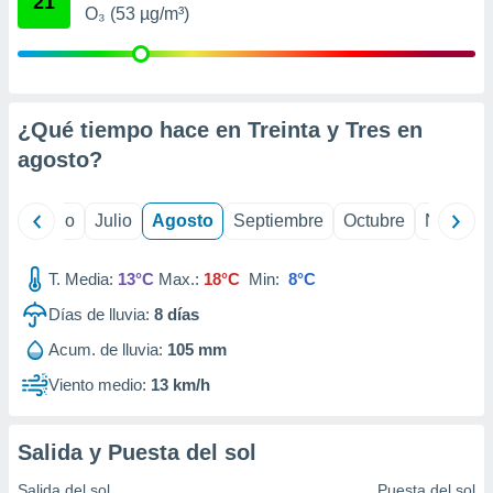
21
ados con el
O₃ (53 µg/m³)
 seleccionar
o.
calización
precisa e
ión mediante
¿Qué tiempo hace en Treinta y Tres en
agosto
?
, publicidad
dos,
yo
Junio
Julio
Agosto
Septiembre
Octubre
Noviemb
 publicidad
,
ón de
T. Media:
13°C
Max.:
18°C
Min:
8°C
 desarrollo
s.
Días de lluvia:
8
días
tros 1199
Acum. de lluvia:
105 mm
ios
Viento medio:
13 km/h
Salida y Puesta del sol
Salida del sol
Puesta del sol