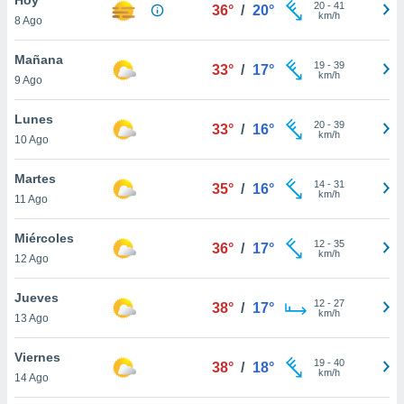
ublicidad y
20
-
41
36°
/
20°
km/h
8 Ago
do en
 mismo.
Mañana
19
-
39
33°
/
17°
sultar más
km/h
9 Ago
 en nuestra
 Cookies
y
Lunes
20
-
39
ualquier
33°
/
16°
km/h
10 Ago
ento
 botón
Martes
14
-
31
35°
/
16°
ación de
km/h
11 Ago
kies
 disponible
Miércoles
12
-
35
e nuestra
36°
/
17°
km/h
12 Ago
.
Jueves
IVAMENTE,
12
-
27
38°
/
17°
km/h
13 Ago
as
Viernes
19
-
40
38°
/
18°
 a cookies
km/h
14 Ago
 no aceptar