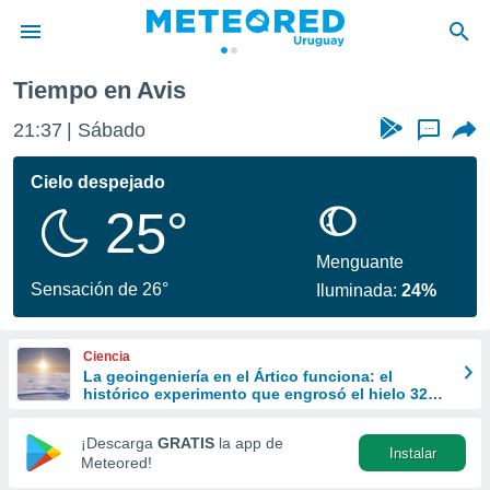
Tiempo en Avis
privacidad
21:37
Sábado
...
o de
om.uy
com.uy) ha
Cielo despejado
ado por
25°
es para
ue la
 que se
Menguante
e calidad.
Sensación de 26°
Iluminada:
24%
eder a este
ediante las
opciones:
Ciencia
La geoingeniería en el Ártico funciona: el
ookies y
histórico experimento que engrosó el hielo 32
e forma
cm
¡Descarga
GRATIS
la app de
Instalar
d digital
Meteored!
ada, basada