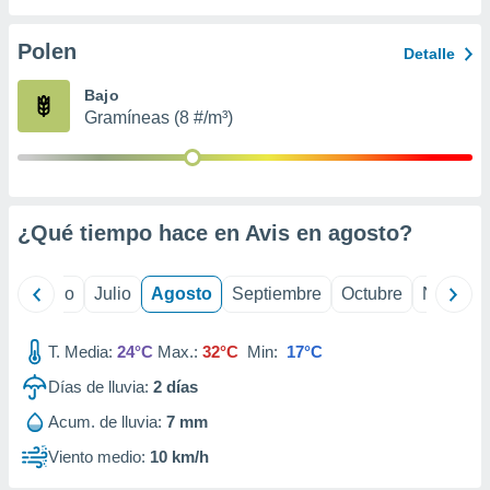
ados con el
 seleccionar
o.
Polen
Detalle
calización
Bajo
precisa e
Gramíneas (8 #/m³)
ión mediante
, publicidad
dos,
 publicidad
¿Qué tiempo hace en Avis en
agosto
?
,
ón de
 desarrollo
yo
Junio
Julio
Agosto
Septiembre
Octubre
Noviemb
s.
tros 1199
T. Media:
24°C
Max.:
32°C
Min:
17°C
ios
Días de lluvia:
2
días
Acum. de lluvia:
7 mm
Viento medio:
10 km/h