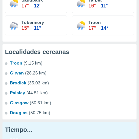
Sandbank
Tarbet
17°
12°
16°
11°
Tobermory
Troon
15°
11°
17°
14°
Localidades cercanas
Troon
(9.15 km)
Girvan
(28.26 km)
Brodick
(35.03 km)
Paisley
(44.51 km)
Glasgow
(50.61 km)
Douglas
(50.75 km)
Tiempo...