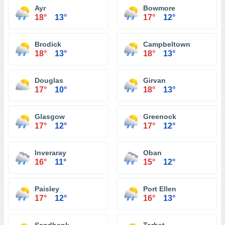
Ayr
Bowmore
18°
13°
17°
12°
Brodick
Campbeltown
18°
13°
18°
13°
Douglas
Girvan
17°
10°
18°
13°
Glasgow
Greenock
17°
12°
17°
12°
Inveraray
Oban
16°
11°
15°
12°
Paisley
Port Ellen
17°
12°
16°
13°