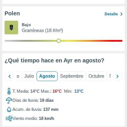
ados con el
 seleccionar
o.
Polen
Detalle
calización
Bajo
precisa e
Gramíneas (18 #/m³)
ión mediante
, publicidad
dos,
 publicidad
¿Qué tiempo hace en Ayr en
agosto
?
,
ón de
 desarrollo
yo
Junio
Julio
Agosto
Septiembre
Octubre
Noviemb
s.
tros 1199
T. Media:
14°C
Max.:
16°C
Min:
13°C
ios
Días de lluvia:
19
días
Acum. de lluvia:
137 mm
Viento medio:
18 km/h