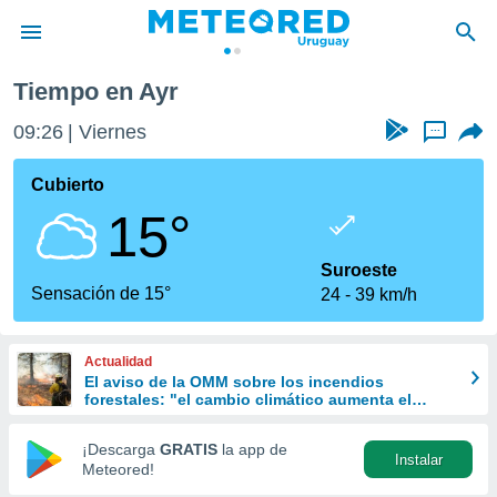
Tiempo en Ayr
privacidad
09:26
Viernes
...
o de
om.uy
com.uy) ha
Cubierto
ado por
15°
es para
ue la
 que se
Suroeste
e calidad.
Sensación de 15°
24
39 km/h
eder a este
ediante las
opciones:
Actualidad
El aviso de la OMM sobre los incendios
ookies y
forestales: "el cambio climático aumenta el
e forma
riesgo, pero no es el único culpable
¡Descarga
GRATIS
la app de
Instalar
d digital
Meteored!
ada, basada