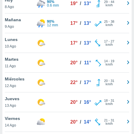
90%
ublicidad y
29
-
44
19°
/
13°
0.6 mm
km/h
8 Ago
do en
 mismo.
Mañana
90%
25
-
38
17°
/
13°
sultar más
12 mm
km/h
9 Ago
 en nuestra
 Cookies
y
Lunes
17
-
27
ualquier
17°
/
13°
km/h
10 Ago
ento
 botón
Martes
14
-
19
20°
/
11°
ación de
km/h
11 Ago
kies
 disponible
Miércoles
20
-
31
e nuestra
22°
/
17°
km/h
12 Ago
.
Jueves
IVAMENTE,
18
-
31
20°
/
16°
km/h
13 Ago
as
Viernes
21
-
31
20°
/
14°
 a cookies
km/h
14 Ago
 no aceptar