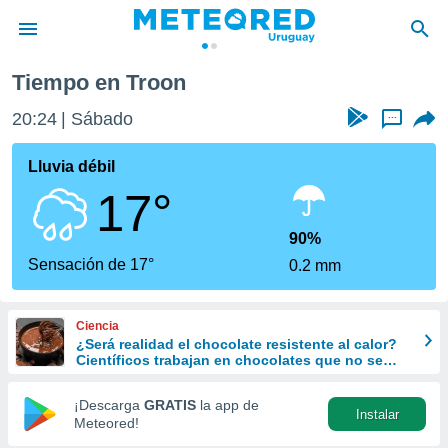
Tiempo en Troon
privacidad
20:24
Sábado
...
o de
om.uy
com.uy) ha
Lluvia débil
ado por
17°
es para
ue la
 que se
90%
e calidad.
Sensación de 17°
0.2 mm
eder a este
ediante las
opciones:
Ciencia
¿Será realidad el chocolate resistente al calor?
ookies y
Científicos trabajan en chocolates que no se
e forma
derriten ni en verano
¡Descarga
GRATIS
la app de
Instalar
d digital
Meteored!
ada, basada