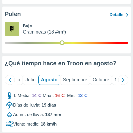
ados con el
 seleccionar
o.
Polen
Detalle
calización
Bajo
precisa e
Gramíneas (18 #/m³)
ión mediante
, publicidad
dos,
 publicidad
¿Qué tiempo hace en Troon en
agosto
?
,
ón de
 desarrollo
yo
Junio
Julio
Agosto
Septiembre
Octubre
Noviemb
s.
tros 1199
T. Media:
14°C
Max.:
16°C
Min:
13°C
ios
Días de lluvia:
19
días
Acum. de lluvia:
137 mm
Viento medio:
18 km/h