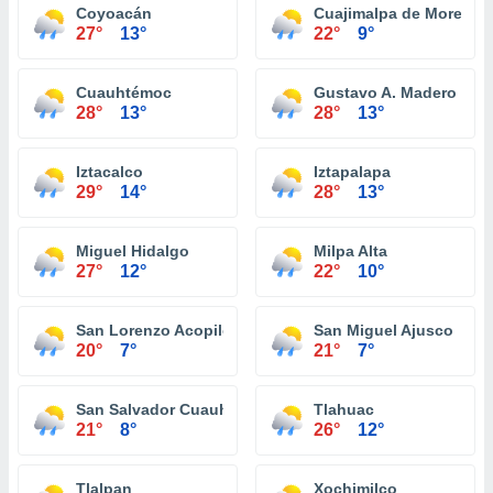
Coyoacán
Cuajimalpa de Morelos
27°
13°
22°
9°
Cuauhtémoc
Gustavo A. Madero
28°
13°
28°
13°
Iztacalco
Iztapalapa
29°
14°
28°
13°
Miguel Hidalgo
Milpa Alta
27°
12°
22°
10°
San Lorenzo Acopilco
San Miguel Ajusco
20°
7°
21°
7°
San Salvador Cuauhtenco
Tlahuac
21°
8°
26°
12°
Tlalpan
Xochimilco