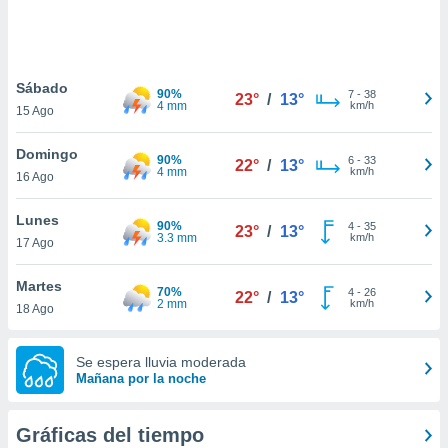
ste abono
 botón
.
Sábado
90%
7
-
38
23°
/
13°
nto,
4 mm
km/h
15 Ago
cios
Domingo
kies,
90%
6
-
33
22°
/
13°
4 mm
km/h
16 Ago
ores únicos
as similares
nar,
Lunes
90%
4
-
35
23°
/
13°
rocesar
3.3 mm
km/h
17 Ago
onales como
 este sitio
Martes
recciones IP
70%
4
-
26
22°
/
13°
2 mm
km/h
18 Ago
ficadores de
 posible
s
Se espera lluvia moderada
 traten tus
Mañana por la noche
nales en
 interés
go a lo que
Gráficas del tiempo
nerte. Para