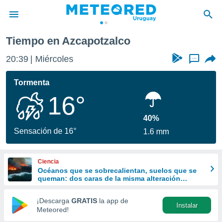
Tiempo en Azcapotzalco
privacidad
20:39
Miércoles
...
o de
om.uy
com.uy) ha
Tormenta
ado por
16°
es para
ue la
 que se
40%
e calidad.
Sensación de 16°
1.6 mm
eder a este
ediante las
opciones:
Ciencia
Océanos que se sobrecalientan, suelos que se
ookies y
queman: dos caras de la misma alteración
e forma
climática
¡Descarga
GRATIS
la app de
Instalar
d digital
Meteored!
ada, basada