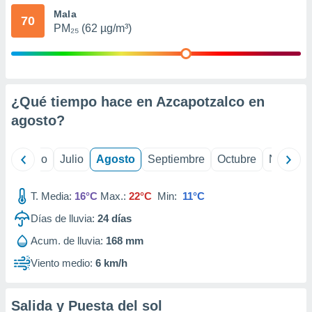
ados con el
Mala
 seleccionar
70
o.
PM₂₅ (62 µg/m³)
calización
precisa e
ión mediante
¿Qué tiempo hace en Azcapotzalco en
, publicidad
agosto
?
dos,
 publicidad
,
yo
Junio
Julio
Agosto
Septiembre
Octubre
Noviemb
ón de
 desarrollo
s.
T. Media:
16°C
Max.:
22°C
Min:
11°C
tros 1199
Días de lluvia:
24
días
ios
Acum. de lluvia:
168 mm
Viento medio:
6 km/h
Salida y Puesta del sol