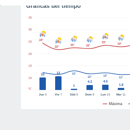
Gráficas del tiempo
35
30
24°
25
23°
23°
22°
22°
22°
20
15
12
13°
10
12°
12°
11°
11°
10
4.5
4.3
1.8
1
°C
Jue
6
Vie
7
Sáb
8
Dom
9
Lun
10
Mar
11
Máxima