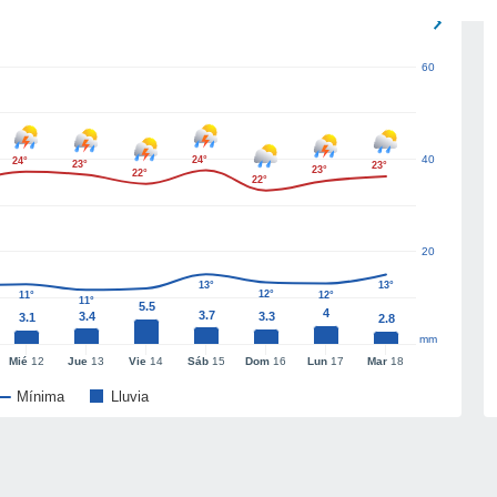
60
40
24°
24°
23°
23°
23°
22°
22°
20
13°
13°
12°
11°
12°
11°
5.5
4
3.7
3.4
3.3
3.1
2.8
mm
Mié
12
Jue
13
Vie
14
Sáb
15
Dom
16
Lun
17
Mar
18
Mínima
Lluvia