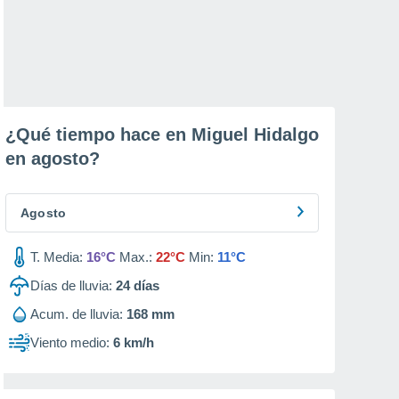
¿Qué tiempo hace en Miguel Hidalgo
en
agosto
?
Agosto
T. Media:
16°C
Max.:
22°C
Min:
11°C
Días de lluvia:
24
días
Acum. de lluvia:
168 mm
Viento medio:
6 km/h