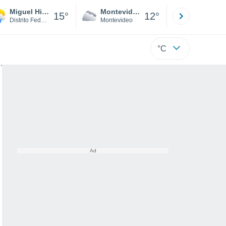
Miguel Hidalgo
Montevideo
Maldonad
15°
12°
Distrito Federal
Montevideo
Maldonado
°C