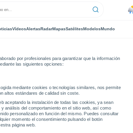
ticias
Vídeos
Alertas
Radar
Mapas
Satélites
Modelos
Mundo
borado por profesionales para garantizar que la información
ediante las siguientes opciones:
ecogida mediante cookies o tecnologías similares, nos permite
on altos estándares de calidad sin coste.
lgo
eb aceptando la instalación de todas las cookies, ya sean
 y análisis del comportamiento en el sitio web, así como
...
ntenido personalizado en función del mismo. Puedes consultar
alquier momento el consentimiento pulsando el botón
Por hora
uestra página web.
Lluvias débiles en las próximas
horas