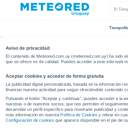
Tiempo
No
Aviso de privacidad
El contenido de Meteored.com.uy (meteored.com.uy) ha sido ela
que se ofrece es de calidad. Puedes acceder a este sitio web m
Aceptar cookies y acceder de forma gratuita
Inicio
México
Distrito Federal
Miguel Hidalgo
La publicidad digital personalizada, basada en la información r
financiar nuestra actividad para seguir ofreciéndote contenido c
Tiempo en Miguel Hida
Pulsando el botón "Aceptar y continuar", puedes acceder a la w
nuestras o de nuestros socios, que nos permiten el seguimiento
05:43
Jueves
desarrollar un perfil específico para mostrarte publicidad y co
más información en nuestra
Política de Cookies
y retirar en cu
Configuración de cookies
que aparece disponible en el pie de n
Nubes y claros