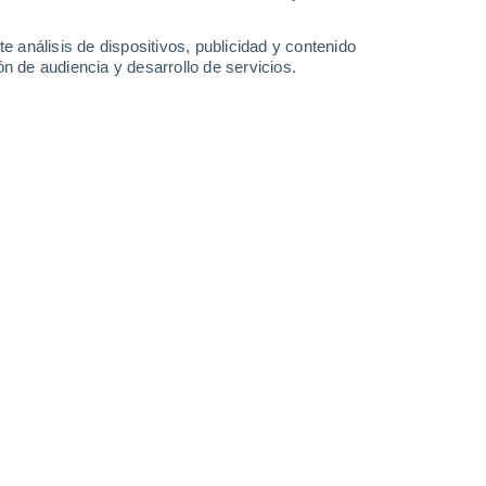
-
24
km/h
5
-
26
km/h
8
-
28
km/h
9
-
29
km/h
e análisis de dispositivos, publicidad y contenido
n de audiencia y desarrollo de servicios.
agosto
Noreste
0 Bajo
1
-
7 km/h
FPS:
no
Noreste
0 Bajo
2
-
6 km/h
FPS:
no
Noroeste
1 Bajo
1
-
11 km/h
FPS:
no
Oeste
3 Medio
1
-
13 km/h
FPS:
6-10
Noroeste
10 ¡Muy Alto!
2
-
17 km/h
FPS:
25-50