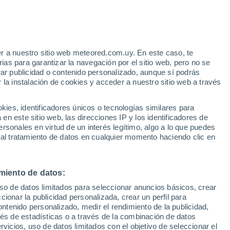
e
r a nuestro sitio web meteored.com.uy. En este caso, te
:
43%
as para garantizar la navegación por el sitio web, pero no se
rar publicidad o contenido personalizado, aunque sí podrás
 la instalación de cookies y acceder a nuestro sitio web a través
 de lluvia
Satélites
Modelos
es, identificadores únicos o tecnologías similares para
n este sitio web, las direcciones IP y los identificadores de
rsonales en virtud de un interés legítimo, algo a lo que puedes
 al tratamiento de datos en cualquier momento haciendo clic en
omingo
Lunes
Martes
Miércoles
9 Ago
10 Ago
11 Ago
12 Ago
miento de datos:
uso de datos limitados para seleccionar anuncios básicos, crear
90%
90%
80%
70%
ccionar la publicidad personalizada, crear un perfil para
4.3 mm
4.5 mm
1.8 mm
3.1 mm
ontenido personalizado, medir el rendimiento de la publicidad,
22°
/
12°
23°
/
12°
23°
/
11°
24°
/
11°
vés de estadísticas o a través de la combinación de datos
rvicios, uso de datos limitados con el objetivo de seleccionar el