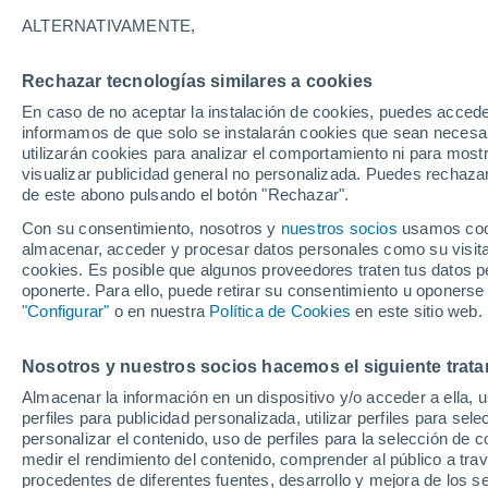
13°
ALTERNATIVAMENTE,
Rechazar tecnologías similares a cookies
Menguant
En caso de no aceptar la instalación de cookies, puedes accede
Iluminada
Sensación de 13°
informamos de que solo se instalarán cookies que sean necesari
utilizarán cookies para analizar el comportamiento ni para most
visualizar publicidad general no personalizada. Puedes rechazar
de este abono pulsando el botón "Rechazar".
Tiempo 1 - 7 días
Actualidad
Mapa de lluvia
Radar
Con su consentimiento, nosotros y
nuestros socios
usamos cooki
almacenar, acceder y procesar datos personales como su visita e
cookies. Es posible que algunos proveedores traten tus datos pe
oponerte. Para ello, puede retirar su consentimiento u oponerse
Mañana
Sábado
D
Hoy
"Configurar"
o en nuestra
Política de Cookies
en este sitio web.
7 Ago
8 Ago
6 Ago
Nosotros y nuestros socios hacemos el siguiente trata
Almacenar la información en un dispositivo y/o acceder a ella, 
90%
80%
90%
perfiles para publicidad personalizada, utilizar perfiles para sele
12 mm
1 mm
9.5 mm
personalizar el contenido, uso de perfiles para la selección de c
22°
/
11°
22°
/
13°
24°
/
12°
medir el rendimiento del contenido, comprender al público a tra
procedentes de diferentes fuentes, desarrollo y mejora de los se