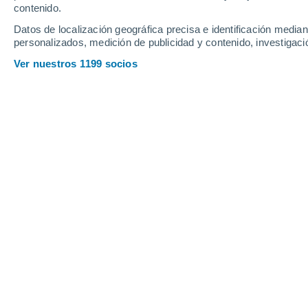
contenido.
6
-
25
km/h
6
-
26
km/h
5
13
-
37
km/h
Datos de localización geográfica precisa e identificación mediant
personalizados, medición de publicidad y contenido, investigació
Tiempo en Miguel Hidalgo hoy
, 6 de 
Ver nuestros 1199 socios
Nubes y claros
13°
06:00
Sensación T.
13°
Nubes y claros
13°
07:00
Sensación T.
13°
Nubes y claros
15°
08:00
Sensación T.
15°
Nubes y claros
16°
09:00
Sensación T.
16°
Lluvia débil
30%
20°
11:00
0.3 mm
Sensación T.
20°