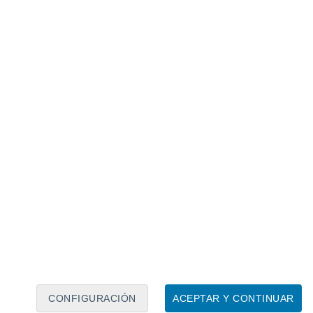
Calendario lunar
Lun
Mar
Mié
Jue
Vie
Sáb
Dom
6
7
8
9
10
11
12
13
14
15
16
17
18
19
CONFIGURACIÓN
ACEPTAR Y CONTINUAR