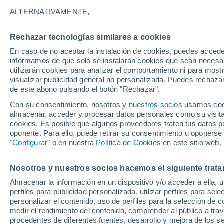
28°
ALTERNATIVAMENTE,
Rechazar tecnologías similares a cookies
Menguant
En caso de no aceptar la instalación de cookies, puedes accede
Iluminada
Sensación de 30°
informamos de que solo se instalarán cookies que sean necesari
utilizarán cookies para analizar el comportamiento ni para most
visualizar publicidad general no personalizada. Puedes rechazar
de este abono pulsando el botón "Rechazar".
Astronomía
Los seis miradores imprescindibles para vivir
Con su consentimiento, nosotros y
nuestros socios
usamos cooki
eclipse solar total del 12 de agosto en Españ
almacenar, acceder y procesar datos personales como su visita e
cookies. Es posible que algunos proveedores traten tus datos pe
Tiempo 1 - 7 días
Actualidad
Mapa de lluvia
Radar
oponerte. Para ello, puede retirar su consentimiento u oponerse
"Configurar"
o en nuestra
Política de Cookies
en este sitio web.
Nosotros y nuestros socios hacemos el siguiente trata
Mañana
Domingo
Hoy
Almacenar la información en un dispositivo y/o acceder a ella, 
8 Ago
9 Ago
7 Ago
perfiles para publicidad personalizada, utilizar perfiles para sele
personalizar el contenido, uso de perfiles para la selección de c
medir el rendimiento del contenido, comprender al público a tra
procedentes de diferentes fuentes, desarrollo y mejora de los se