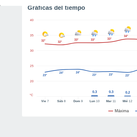
Gráficas del tiempo
40
35
34°
33°
33°
33°
32°
32°
30
25
24°
24°
23°
23°
23°
23°
20
0.3
0.3
0.2
°C
Vie
7
Sáb
8
Dom
9
Lun
10
Mar
11
Mié
12
Máxima