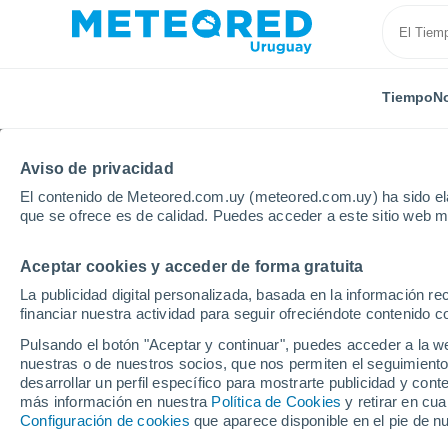
Tiempo
No
Aviso de privacidad
El contenido de Meteored.com.uy (meteored.com.uy) ha sido ela
que se ofrece es de calidad. Puedes acceder a este sitio web m
Aceptar cookies y acceder de forma gratuita
Inicio
Ecuador
Provincia de Los Ríos
Baba
La publicidad digital personalizada, basada en la información r
financiar nuestra actividad para seguir ofreciéndote contenido c
Tiempo en Baba
Pulsando el botón "Aceptar y continuar", puedes acceder a la w
nuestras o de nuestros socios, que nos permiten el seguimiento
20:51
Viernes
desarrollar un perfil específico para mostrarte publicidad y co
más información en nuestra
Política de Cookies
y retirar en cu
Configuración de cookies
que aparece disponible en el pie de n
Nubes y claros