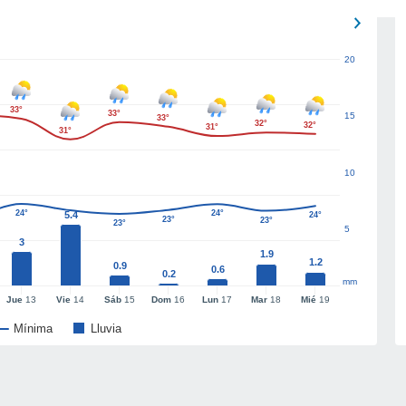
20
33°
33°
15
33°
32°
32°
31°
31°
10
24°
24°
5.4
24°
23°
23°
23°
5
3
1.9
1.2
0.9
0.6
0.2
mm
Jue
13
Vie
14
Sáb
15
Dom
16
Lun
17
Mar
18
Mié
19
Mínima
Lluvia