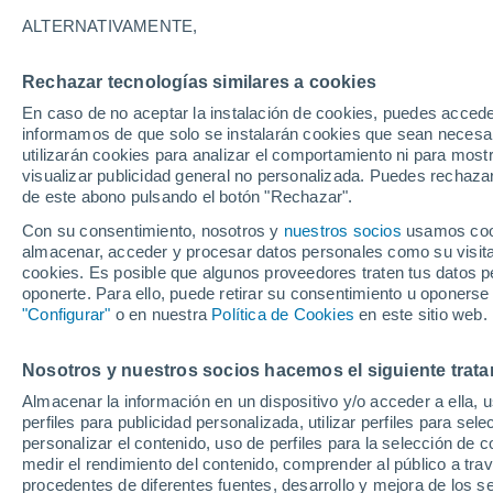
32°
ALTERNATIVAMENTE,
Rechazar tecnologías similares a cookies
UV
7 Alto
En caso de no aceptar la instalación de cookies, puedes accede
Sensación de 35°
FPS
15-25
informamos de que solo se instalarán cookies que sean necesari
utilizarán cookies para analizar el comportamiento ni para most
visualizar publicidad general no personalizada. Puedes rechazar
de este abono pulsando el botón "Rechazar".
Actualidad
El aviso de la OMM sobre los incendios fores
Con su consentimiento, nosotros y
nuestros socios
usamos cooki
"el cambio climático aumenta el riesgo, pero
almacenar, acceder y procesar datos personales como su visita e
es el único culpable
cookies. Es posible que algunos proveedores traten tus datos pe
Tiempo 1 - 7 días
Actualidad
Mapa de nubosidad
oponerte. Para ello, puede retirar su consentimiento u oponerse
"Configurar"
o en nuestra
Política de Cookies
en este sitio web.
Nosotros y nuestros socios hacemos el siguiente trata
Mañana
Domingo
Hoy
Almacenar la información en un dispositivo y/o acceder a ella, 
8 Ago
9 Ago
7 Ago
perfiles para publicidad personalizada, utilizar perfiles para sele
personalizar el contenido, uso de perfiles para la selección de c
medir el rendimiento del contenido, comprender al público a tra
procedentes de diferentes fuentes, desarrollo y mejora de los se
80%
70%
90%