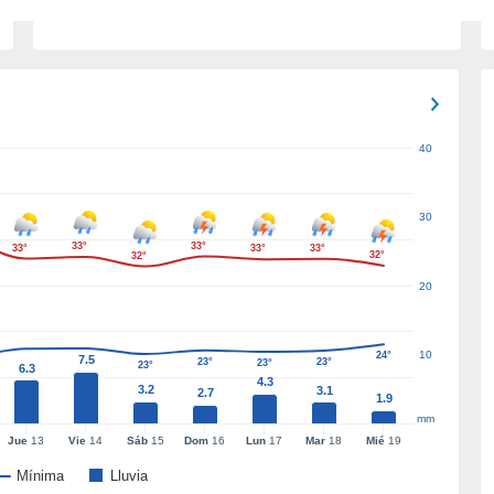
40
30
33°
33°
33°
33°
33°
32°
32°
20
10
24°
7.5
23°
23°
23°
23°
6.3
4.3
3.2
3.1
2.7
1.9
mm
Jue
13
Vie
14
Sáb
15
Dom
16
Lun
17
Mar
18
Mié
19
Mínima
Lluvia