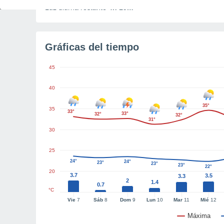
Luz diurna restante
4h 19m
Gráficas del tiempo
45
40
35°
35
33°
33°
32°
32°
31°
30
25
24°
24°
23°
23°
23°
22°
20
3.7
3.5
3.3
2
1.4
0.7
°C
Vie
7
Sáb
8
Dom
9
Lun
10
Mar
11
Mié
12
Máxima