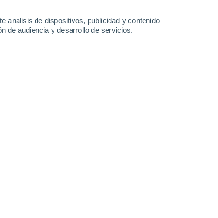
1.4 mm
3.3 mm
3.5 mm
6.3 mm
31°
/
23°
32°
/
23°
35°
/
22°
33°
/
23°
e análisis de dispositivos, publicidad y contenido
n de audiencia y desarrollo de servicios.
-
25
km/h
9
-
25
km/h
8
-
23
km/h
8
-
20
km/h
Suroeste
7 Alto
6
-
23 km/h
FPS:
15-25
Suroeste
5 Medio
6
-
22 km/h
FPS:
6-10
Suroeste
2 Bajo
6
-
20 km/h
FPS:
no
Suroeste
1 Bajo
7
-
18 km/h
FPS:
no