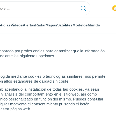
ticias
Vídeos
Alertas
Radar
Mapas
Satélites
Modelos
Mundo
borado por profesionales para garantizar que la información
ediante las siguientes opciones:
ecogida mediante cookies o tecnologías similares, nos permite
on altos estándares de calidad sin coste.
eb aceptando la instalación de todas las cookies, ya sean
 y análisis del comportamiento en el sitio web, así como
...
ntenido personalizado en función del mismo. Puedes consultar
alquier momento el consentimiento pulsando el botón
Por hora
uestra página web.
Calor Húmedo Sofocante en las
próximas horas