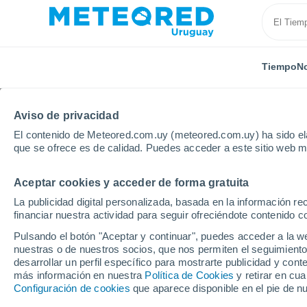
Tiempo
No
Aviso de privacidad
El contenido de Meteored.com.uy (meteored.com.uy) ha sido ela
que se ofrece es de calidad. Puedes acceder a este sitio web m
Aceptar cookies y acceder de forma gratuita
Inicio
Ecuador
Provincia de Los Ríos
Ventanas
La publicidad digital personalizada, basada en la información r
financiar nuestra actividad para seguir ofreciéndote contenido c
Tiempo en Ventanas
Pulsando el botón "Aceptar y continuar", puedes acceder a la w
nuestras o de nuestros socios, que nos permiten el seguimiento
14:28
Viernes
desarrollar un perfil específico para mostrarte publicidad y co
más información en nuestra
Política de Cookies
y retirar en cu
Configuración de cookies
que aparece disponible en el pie de n
Nubes y claros