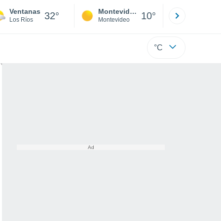
Ventanas
Montevideo
Maldonad
32°
10°
Los Ríos
Montevideo
Maldonado
°C