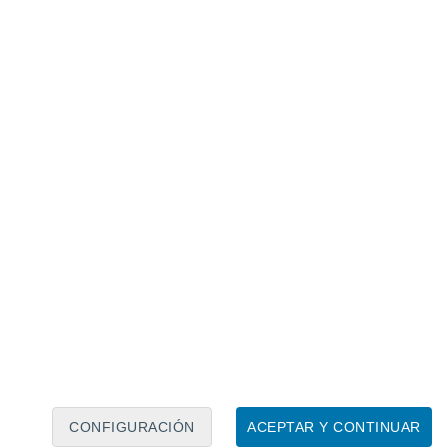
Calendario lunar
Lun
Mar
Mié
Jue
Vie
Sáb
Dom
7
8
9
10
11
12
13
14
15
16
17
18
19
20
CONFIGURACIÓN
ACEPTAR Y CONTINUAR