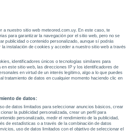
Aviso de nivel naranja
Alerta importante por altas
temperaturas en Ventanas hoy
r a nuestro sitio web meteored.com.uy. En este caso, te
as para garantizar la navegación por el sitio web, pero no se
rar publicidad o contenido personalizado, aunque sí podrás
 la instalación de cookies y acceder a nuestro sitio web a través
tales:
es, identificadores únicos o tecnologías similares para
 no
n este sitio web, las direcciones IP y los identificadores de
rsonales en virtud de un interés legítimo, algo a lo que puedes
Radar de lluvia
Satélites
Modelos
 al tratamiento de datos en cualquier momento haciendo clic en
miento de datos:
Lunes
Martes
Miércoles
Jueves
uso de datos limitados para seleccionar anuncios básicos, crear
10 Ago
11 Ago
12 Ago
13 Ago
ccionar la publicidad personalizada, crear un perfil para
ontenido personalizado, medir el rendimiento de la publicidad,
vés de estadísticas o a través de la combinación de datos
rvicios, uso de datos limitados con el objetivo de seleccionar el
90%
90%
80%
80%