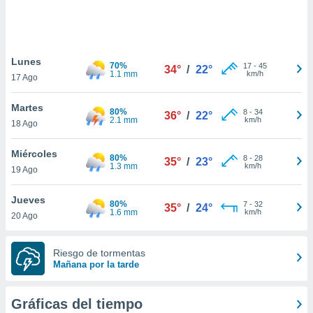
ste abono
 botón
.
Lunes
70%
17
-
45
34°
/
22°
nto,
1.1 mm
km/h
17 Ago
cios
Martes
kies,
80%
8
-
34
36°
/
22°
2.1 mm
km/h
18 Ago
ores únicos
as similares
nar,
Miércoles
80%
8
-
28
35°
/
23°
rocesar
1.3 mm
km/h
19 Ago
onales como
 este sitio
Jueves
recciones IP
80%
7
-
32
35°
/
24°
1.6 mm
km/h
20 Ago
ficadores de
 posible
s
Riesgo de tormentas
 traten tus
Mañana por la tarde
nales en
 interés
go a lo que
Gráficas del tiempo
nerte. Para