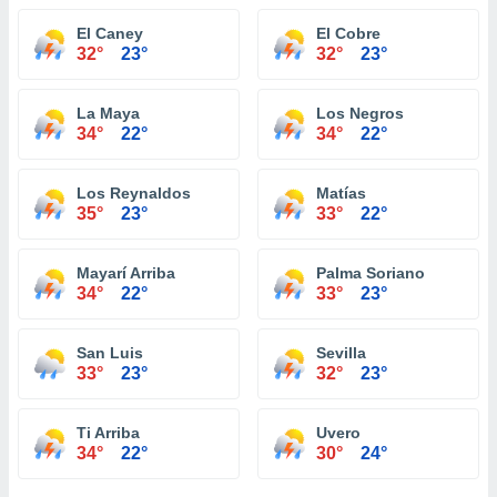
El Caney
El Cobre
32°
23°
32°
23°
La Maya
Los Negros
34°
22°
34°
22°
Los Reynaldos
Matías
35°
23°
33°
22°
Mayarí Arriba
Palma Soriano
34°
22°
33°
23°
San Luis
Sevilla
33°
23°
32°
23°
Ti Arriba
Uvero
34°
22°
30°
24°