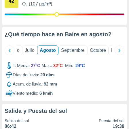
42
ados con el
O₃ (107 µg/m³)
 seleccionar
o.
calización
precisa e
ión mediante
¿Qué tiempo hace en Baire en
agosto
?
, publicidad
yo
Junio
Julio
Agosto
Septiembre
Octubre
Noviemb
dos,
 publicidad
,
T. Media:
27°C
Max.:
32°C
Min:
24°C
ón de
Días de lluvia:
20
días
 desarrollo
s.
Acum. de lluvia:
92 mm
tros 1199
Viento medio:
6 km/h
ios
Salida y Puesta del sol
Salida del sol
Puesta del sol
06:42
19:39