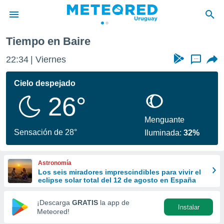
Tiempo en Baire
privacidad
22:34
Viernes
...
o de
om.uy
com.uy) ha
Cielo despejado
ado por
26°
es para
ue la
 que se
Menguante
e calidad.
Sensación de 28°
Iluminada:
32%
eder a este
ediante las
opciones:
Astronomía
Los seis miradores imprescindibles para vivir el
ookies y
eclipse solar total del 12 de agosto en España
e forma
¡Descarga
GRATIS
la app de
Instalar
d digital
Meteored!
ada, basada