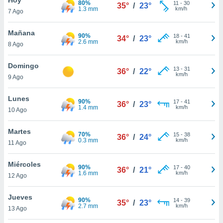
80%
ublicidad y
11
-
30
35°
/
23°
1.3 mm
km/h
7 Ago
do en
 mismo.
Mañana
90%
18
-
41
34°
/
23°
sultar más
2.6 mm
km/h
8 Ago
 en nuestra
 Cookies
y
Domingo
13
-
31
ualquier
36°
/
22°
km/h
9 Ago
ento
 botón
Lunes
90%
17
-
41
36°
/
23°
ación de
1.4 mm
km/h
10 Ago
kies
 disponible
Martes
70%
15
-
38
e nuestra
36°
/
24°
0.3 mm
km/h
11 Ago
.
Miércoles
IVAMENTE,
90%
17
-
40
36°
/
21°
1.6 mm
km/h
12 Ago
as
Jueves
90%
14
-
39
35°
/
23°
 a cookies
2.7 mm
km/h
13 Ago
 no aceptar