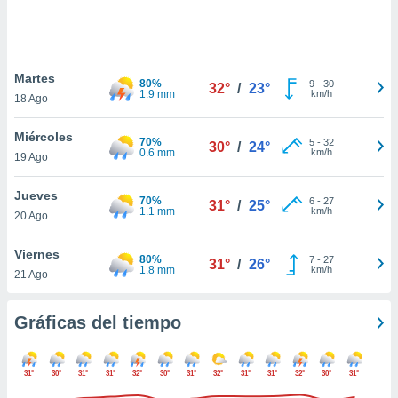
ste abono
 botón
.
Martes
80%
9
-
30
32°
/
23°
nto,
1.9 mm
km/h
18 Ago
cios
Miércoles
kies,
70%
5
-
32
30°
/
24°
0.6 mm
km/h
19 Ago
ores únicos
as similares
nar,
Jueves
70%
6
-
27
31°
/
25°
rocesar
1.1 mm
km/h
20 Ago
onales como
 este sitio
Viernes
recciones IP
80%
7
-
27
31°
/
26°
1.8 mm
km/h
21 Ago
ficadores de
 posible
s
Gráficas del tiempo
 traten tus
nales en
 interés
31°
30°
31°
31°
32°
30°
31°
32°
31°
31°
32°
30°
31°
go a lo que
nerte. Para