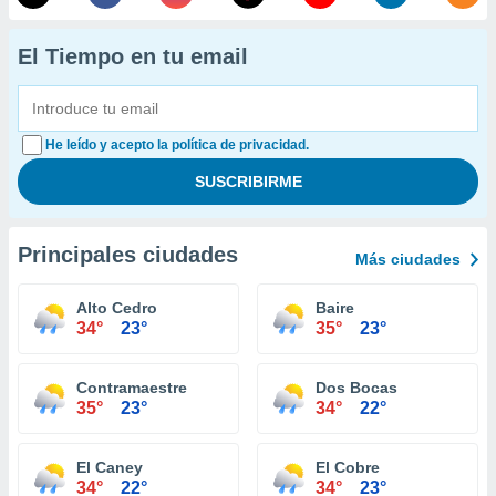
El Tiempo en tu email
He leído y acepto la política de privacidad.
Principales ciudades
Más ciudades
Alto Cedro
Baire
34°
23°
35°
23°
Contramaestre
Dos Bocas
35°
23°
34°
22°
El Caney
El Cobre
34°
22°
34°
23°