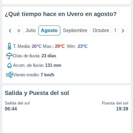
ados con el
 seleccionar
o.
¿Qué tiempo hace en Uvero en
agosto
?
calización
precisa e
yo
Junio
Julio
Agosto
Septiembre
Octubre
Noviemb
ión mediante
, publicidad
T. Media:
26°C
Max.:
29°C
Min:
23°C
dos,
Días de lluvia:
23
días
 publicidad
Acum. de lluvia:
131 mm
,
ón de
Viento medio:
7 km/h
 desarrollo
s.
Salida y Puesta del sol
tros 1199
ios
Salida del sol
Puesta del sol
06:44
19:39