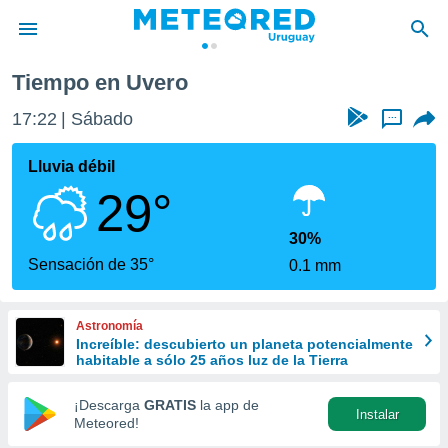
Tiempo en Uvero
privacidad
17:22
Sábado
...
o de
om.uy
com.uy) ha
Lluvia débil
ado por
29°
es para
ue la
 que se
30%
e calidad.
Sensación de 35°
0.1 mm
eder a este
ediante las
opciones:
Astronomía
Increíble: descubierto un planeta potencialmente
ookies y
habitable a sólo 25 años luz de la Tierra
e forma
¡Descarga
GRATIS
la app de
Instalar
d digital
Meteored!
ada, basada