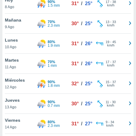
90%
ublicidad y
17
-
38
31°
/
25°
1.5 mm
km/h
8 Ago
do en
 mismo.
Mañana
70%
13
-
33
30°
/
25°
sultar más
2.3 mm
km/h
9 Ago
 en nuestra
 Cookies
y
Lunes
80%
19
-
45
ualquier
31°
/
26°
1.9 mm
km/h
10 Ago
ento
 botón
Martes
70%
17
-
37
31°
/
26°
ación de
1 mm
km/h
11 Ago
kies
 disponible
Miércoles
90%
15
-
37
e nuestra
32°
/
25°
1.8 mm
km/h
12 Ago
.
Jueves
IVAMENTE,
90%
11
-
30
30°
/
25°
0.7 mm
km/h
13 Ago
as
Viernes
80%
9
-
34
31°
/
27°
 a cookies
2.3 mm
km/h
14 Ago
 no aceptar