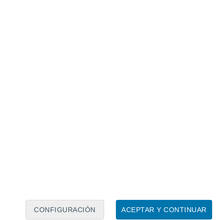
Calendario lunar
Lun
Mar
Mié
Jue
Vie
Sáb
Dom
7
8
9
10
11
12
13
14
15
16
17
18
19
20
CONFIGURACIÓN
ACEPTAR Y CONTINUAR