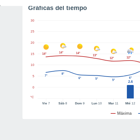
Gráficas del tiempo
30
25
20
14°
14°
15
14°
13°
12°
12°
10
8°
7°
5
6°
6°
5°
5°
2.6
0
°C
Vie
7
Sáb
8
Dom
9
Lun
10
Mar
11
Mié
12
Máxima