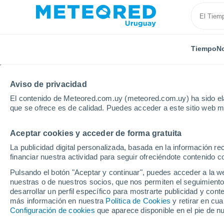
Tiempo
No
Aviso de privacidad
El contenido de Meteored.com.uy (meteored.com.uy) ha sido ela
que se ofrece es de calidad. Puedes acceder a este sitio web m
Aceptar cookies y acceder de forma gratuita
Inicio
Departamento de Río Negro
Barrio Anglo
La publicidad digital personalizada, basada en la información r
financiar nuestra actividad para seguir ofreciéndote contenido c
Tiempo en Barrio Angl
Pulsando el botón "Aceptar y continuar", puedes acceder a la w
nuestras o de nuestros socios, que nos permiten el seguimiento
22:04
Viernes
desarrollar un perfil específico para mostrarte publicidad y co
más información en nuestra
Política de Cookies
y retirar en cu
Configuración de cookies
que aparece disponible en el pie de n
Cielo despejado