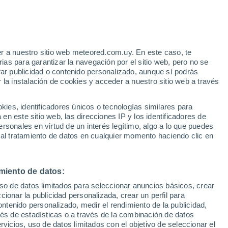
e
r a nuestro sitio web meteored.com.uy. En este caso, te
:
33%
as para garantizar la navegación por el sitio web, pero no se
rar publicidad o contenido personalizado, aunque sí podrás
 la instalación de cookies y acceder a nuestro sitio web a través
 el
es, identificadores únicos o tecnologías similares para
a
n este sitio web, las direcciones IP y los identificadores de
rsonales en virtud de un interés legítimo, algo a lo que puedes
Radar de lluvia
Satélites
Modelos
 al tratamiento de datos en cualquier momento haciendo clic en
miento de datos:
Lunes
Martes
Miércoles
Jueves
uso de datos limitados para seleccionar anuncios básicos, crear
10 Ago
11 Ago
12 Ago
13 Ago
ccionar la publicidad personalizada, crear un perfil para
ontenido personalizado, medir el rendimiento de la publicidad,
vés de estadísticas o a través de la combinación de datos
rvicios, uso de datos limitados con el objetivo de seleccionar el
90%
90%