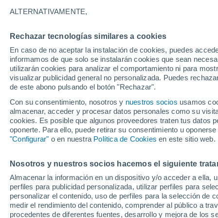
10°
ALTERNATIVAMENTE,
Rechazar tecnologías similares a cookies
Menguant
En caso de no aceptar la instalación de cookies, puedes accede
Iluminada
Sensación de 8°
informamos de que solo se instalarán cookies que sean necesari
utilizarán cookies para analizar el comportamiento ni para most
visualizar publicidad general no personalizada. Puedes rechazar
de este abono pulsando el botón "Rechazar".
Astronomía
Los seis miradores imprescindibles para vivir
Con su consentimiento, nosotros y
nuestros socios
usamos cooki
eclipse solar total del 12 de agosto en Españ
almacenar, acceder y procesar datos personales como su visita e
cookies. Es posible que algunos proveedores traten tus datos pe
Tiempo 1 - 7 días
Actualidad
Mapa de nubosidad
oponerte. Para ello, puede retirar su consentimiento u oponerse
"Configurar"
o en nuestra
Política de Cookies
en este sitio web.
Nosotros y nuestros socios hacemos el siguiente trata
Mañana
Domingo
Hoy
Almacenar la información en un dispositivo y/o acceder a ella, 
8 Ago
9 Ago
7 Ago
perfiles para publicidad personalizada, utilizar perfiles para sele
personalizar el contenido, uso de perfiles para la selección de c
medir el rendimiento del contenido, comprender al público a tra
procedentes de diferentes fuentes, desarrollo y mejora de los se