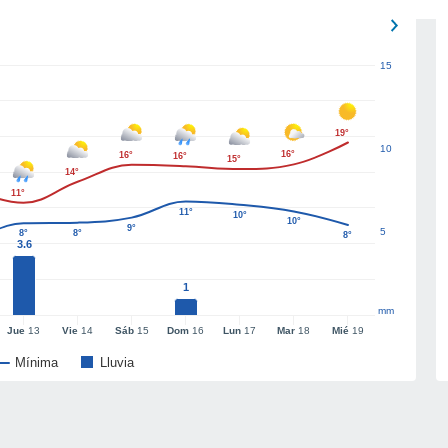
15
19°
10
16°
16°
16°
15°
14°
11°
11°
10°
10°
9°
5
8°
8°
8°
3.6
1
mm
Jue
13
Vie
14
Sáb
15
Dom
16
Lun
17
Mar
18
Mié
19
Mínima
Lluvia